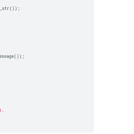
_str
());
essage
());
).