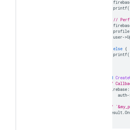
firebas
printf
(
// Perf
firebas
profile
user
-
>
U
}
else
{
printf
(
}
}
void
Create
// Callba
firebase
:
auth
-
// `&my_p
result
.
On
}