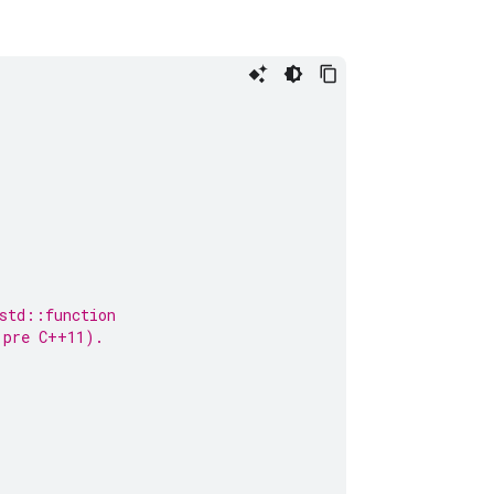
 std::function
 pre C++11).