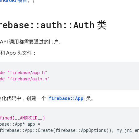
ndroid 项目
。）
类
rebase
::
auth
::
Auth
API 调用都需要通过的门户。
h 和 App 头文件：
de
"firebase/app.h"
de
"firebase/auth.h"
始化代码中，创建一个
firebase::App
类。
fined(__ANDROID__)
base
::
App
*
app
=
firebase
::
App
::
Create
(
firebase
::
AppOptions
(),
my_jni_e