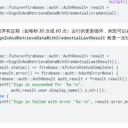
nullptr
)
se
::
Future<firebase
::
auth
::
AuthResult
>
result
=
th
-
>
SignInAndRetrieveDataWithCredential
(
credential
);
序有定期（如每秒 30 次或 60 次）运行的更新循环，则您可
gnInAndRetrieveDataWithCredentialLastResult
检查一次
se
::
Future<firebase
::
auth
::
AuthResult
>
result
=
th
-
>
SignInAndRetrieveDataWithCredentialLastResult
();
sult
.
status
()
==
firebase
::
kFutureStatusComplete
)
{
result
.
error
()
==
firebase
::
auth
::
kAuthErrorNone
)
{
rebase
::
auth
::
AuthResult
auth_result
=
*
result
.
result
()
intf
(
"Sign in succeeded for `%s`
\n
"
,
auth_result
.
user
.
display_name
().
c_str
());
se
{
intf
(
"Sign in failed with error '%s'
\n
"
,
result
.
error_m