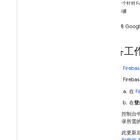
注册一个针对 Fu
i
OS+
后续步骤
Android
Flutter
您可以将 Goog
Web
C++
开始使用
准备工
管理用户
密码身份验证
将 Fireb
使用 Google 账号登录
在
Fireba
Play 游戏登录
Git
Hub
在
F
Facebook 登录
在
登
使用 Apple 帐号登录
Twitter 登录
在控制台中
Microsoft
登录所需的
Yahoo
将此更新后
电话号码