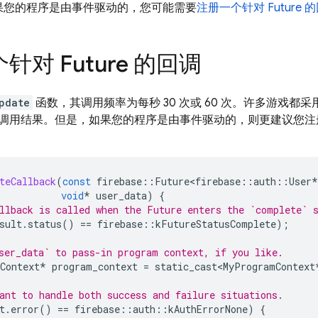
果您的程序是由事件驱动的，您可能需要
注册一个针对 Future 
针对 Future 的回调
pdate
函数，其调用频率为每秒 30 次或 60 次。许多游戏
调用结果。但是，如果您的程序是由事件驱动的，则更建议您注册回调
teCallback
(
const
firebase
::
Future<firebase
::
auth
::
User
*
void
*
user_data
)
{
llback is called when the Future enters the `complete` 
sult
.
status
()
==
firebase
::
kFutureStatusComplete
);
ser_data` to pass-in program context, if you like.
Context
*
program_context
=
static_cast<MyProgramContext
ant to handle both success and failure situations.
t
.
error
()
==
firebase
::
auth
::
kAuthErrorNone
)
{