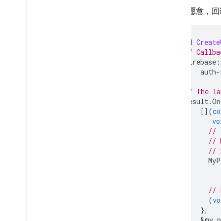
如果您愿意，回调
void
Create
// Callba
firebase
:
auth
-
// The la
result
.
On
[](
co
vo
// 
// 
// 
MyP
// 
(
vo
},
&
my_p