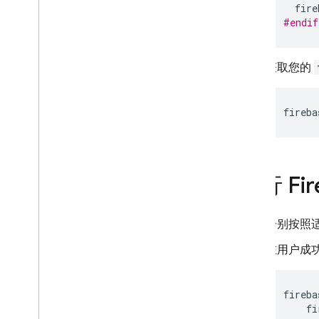
fire
App Check
#endif
SQL Connect
获取您的
Cloud Firestore
fireba
Realtime Database
Storage
进行 Fi
安全规则
分别按照
App Hosting
在用户成功登
Hosting
fireba
Cloud Functions
fi