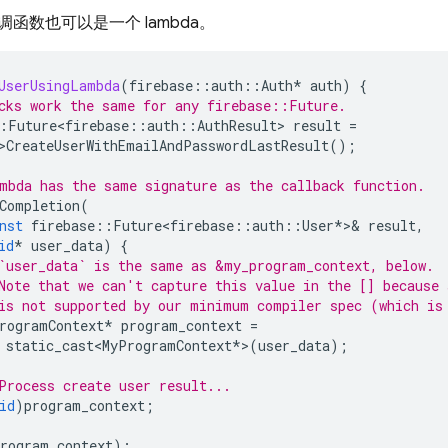
函数也可以是一个 lambda。
UserUsingLambda
(
firebase
::
auth
::
Auth
*
auth
)
{
cks work the same for any firebase::Future.
:
Future<firebase
::
auth
::
AuthResult
>
result
=
>
CreateUserWithEmailAndPasswordLastResult
();
mbda has the same signature as the callback function.
Completion
(
nst
firebase
::
Future<firebase
::
auth
::
User
*
>&
result
,
id
*
user_data
)
{
`user_data` is the same as &my_program_context, below.
Note that we can't capture this value in the [] because
is not supported by our minimum compiler spec (which is
rogramContext
*
program_context
=
static_cast<MyProgramContext
*
>
(
user_data
);
Process create user result...
id
)
program_context
;
rogram_context
);