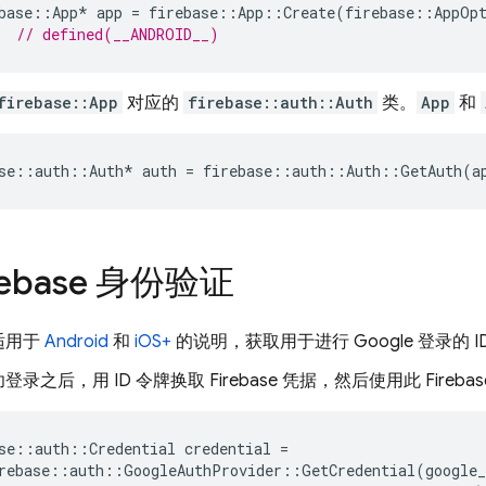
base
::
App
*
app
=
firebase
::
App
::
Create
(
firebase
::
AppOp
  
// defined(__ANDROID__)
firebase::App
对应的
firebase::auth::Auth
类。
App
和
se
::
auth
::
Auth
*
auth
=
firebase
::
auth
::
Auth
::
GetAuth
(
a
rebase 身份验证
适用于
Android
和
iOS+
的说明，获取用于进行 Google 登录的 I
录之后，用 ID 令牌换取 Firebase 凭据，然后使用此 Firebase
se
::
auth
::
Credential
credential
=
rebase
::
auth
::
GoogleAuthProvider
::
GetCredential
(
google_