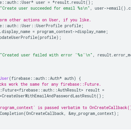
e
::
auth
::
User
*
user
=
*
result
.
result
();
"Create user succeeded for email %s
\n
"
,
user
-
>
email
().
c
orm other actions on User, if you like.
e
::
auth
::
User
::
UserProfile
profile
;
.
display_name
=
program_context
-
>
display_name
;
pdateUserProfile
(
profile
);
"Created user failed with error '%s'
\n
"
,
result
.
error_m
User
(
firebase
::
auth
::
Auth
*
auth
)
{
cks work the same for any firebase::Future.
:
Future<firebase
::
auth
::
AuthResult
>
result
=
>
CreateUserWithEmailAndPasswordLastResult
();
rogram_context` is passed verbatim to OnCreateCallback(
Completion
(
OnCreateCallback
,
&
my_program_context
);