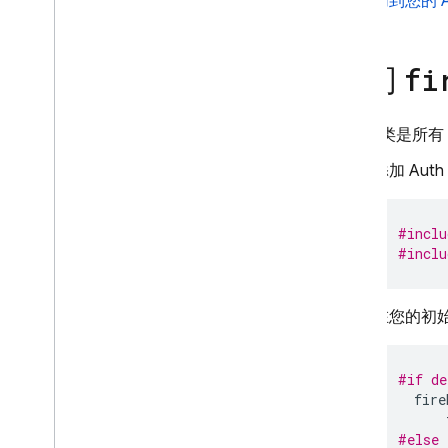
加到您的 A
使用自定义身份验证系统
匿名身份验证
关联多个身份验证提供方
访问
fi
Unity
Admin
Auth
类是所有 
以编程方式配置 OAuth 身份提供
方
添加 Aut
使用 Firebase CLI 配置身份验证提
供方
#inclu
自定义电子邮件操作处理程序
#inclu
通过 Cloud Functions 扩展
使用屏蔽函数进行扩展
向自定义网域发送电子邮件
在您的初
案例研究
使用限制
#if de
fire
电话号码验证
#else