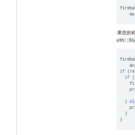
Extensions
fireba
au
Firebase ML
如果您的程
相关产品
Auth::Si
Cloud Messaging
Remote Config
fireba
au
if
(
re
if
(
fi
pr
}
el
pr
}
}