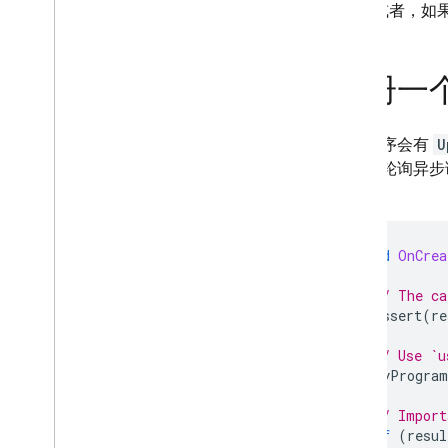
或者，如
注册一个
某些程序会有
U
函数来轮询异步
调用。
void
OnCrea
// The ca
assert
(
re
// Use `u
MyProgram
// Import
if
(
resul