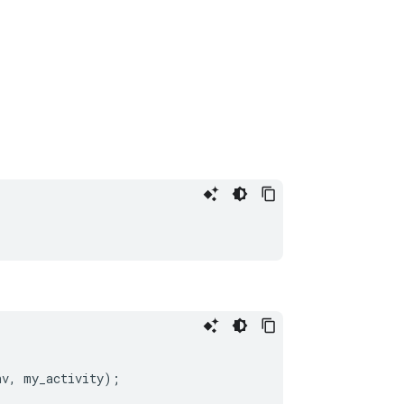
nv
,
my_activity
);