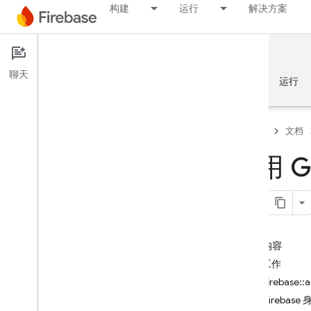
构建
运行
解决方案
文档
聊天
概览
基础知识
AI
构建
运行
Firebase
文档
使用 G
概览
Emulator Suite
本页内容
Authentication
准备工作
简介
访问 firebase::a
哪里可以开始？
进行 Firebase
Firebase 项目用户