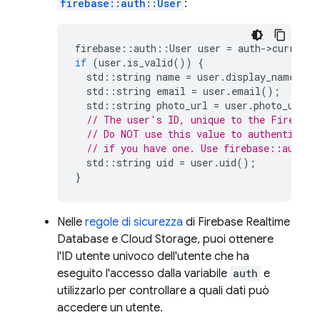
firebase::auth::User
:
firebase
::
auth
::
User
user
=
auth
-
>
current_
if
(
user
.
is_valid
())
{
std
::
string
name
=
user
.
display_name
();
std
::
string
email
=
user
.
email
();
std
::
string
photo_url
=
user
.
photo_url
()
// The user's ID, unique to the Firebase
// Do NOT use this value to authenticate
// if you have one. Use firebase::auth::
std
::
string
uid
=
user
.
uid
();
}
Nelle
regole di sicurezza
di
Firebase Realtime
Database
e
Cloud Storage
, puoi ottenere
l'ID utente univoco dell'utente che ha
eseguito l'accesso dalla variabile
auth
e
utilizzarlo per controllare a quali dati può
accedere un utente.