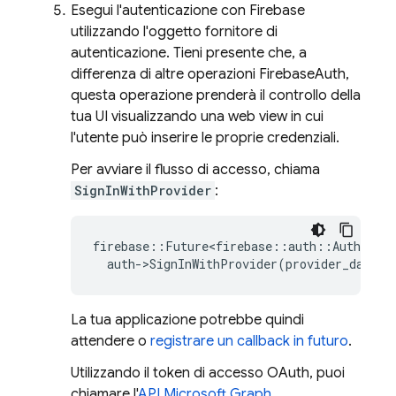
Esegui l'autenticazione con Firebase
utilizzando l'oggetto fornitore di
autenticazione. Tieni presente che, a
differenza di altre operazioni FirebaseAuth,
questa operazione prenderà il controllo della
tua UI visualizzando una web view in cui
l'utente può inserire le proprie credenziali.
Per avviare il flusso di accesso, chiama
SignInWithProvider
:
firebase
::
Future<firebase
::
auth
::
AuthResul
auth
-
>
SignInWithProvider
(
provider_data
);
La tua applicazione potrebbe quindi
attendere o
registrare un callback in futuro
.
Utilizzando il token di accesso OAuth, puoi
chiamare l'
API Microsoft Graph
.