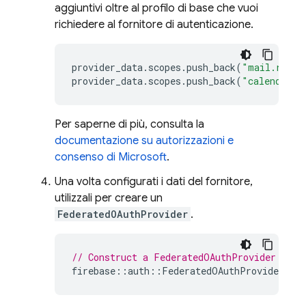
aggiuntivi oltre al profilo di base che vuoi
richiedere al fornitore di autenticazione.
provider_data
.
scopes
.
push_back
(
"mail.read"
provider_data
.
scopes
.
push_back
(
"calendars.
Per saperne di più, consulta la
documentazione su autorizzazioni e
consenso di Microsoft
.
Una volta configurati i dati del fornitore,
utilizzali per creare un
FederatedOAuthProvider
.
// Construct a FederatedOAuthProvider for 
firebase
::
auth
::
FederatedOAuthProvider
pro