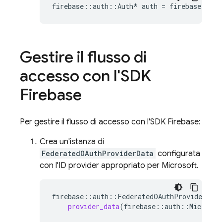
firebase
::
auth
::
Auth
*
auth
=
firebase
::
aut
Gestire il flusso di
accesso con l'SDK
Firebase
Per gestire il flusso di accesso con l'SDK Firebase:
Crea un'istanza di
FederatedOAuthProviderData
configurata
con l'ID provider appropriato per Microsoft.
firebase
::
auth
::
FederatedOAuthProviderData
provider_data
(
firebase
::
auth
::
Microsof