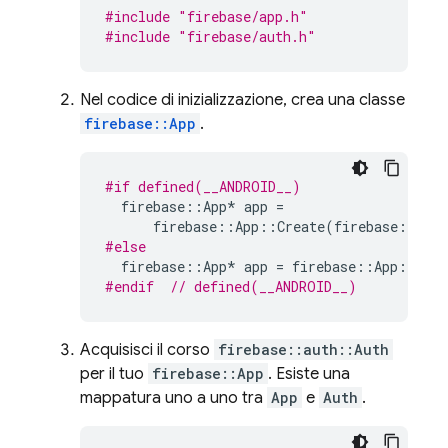
#include
"firebase/app.h"
#include
"firebase/auth.h"
Nel codice di inizializzazione, crea una classe
firebase::App
.
#if defined(__ANDROID__)
firebase
::
App
*
app
=
firebase
::
App
::
Create
(
firebase
::
App
#else
firebase
::
App
*
app
=
firebase
::
App
::
Crea
#endif  
// defined(__ANDROID__)
Acquisisci il corso
firebase::auth::Auth
per il tuo
firebase::App
. Esiste una
mappatura uno a uno tra
App
e
Auth
.