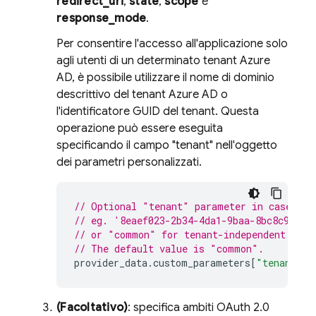
redirect_uri
,
state
,
scope
e
response_mode
.
Per consentire l'accesso all'applicazione solo
agli utenti di un determinato tenant Azure
AD, è possibile utilizzare il nome di dominio
descrittivo del tenant Azure AD o
l'identificatore GUID del tenant. Questa
operazione può essere eseguita
specificando il campo "tenant" nell'oggetto
dei parametri personalizzati.
// Optional "tenant" parameter in case you
// eg. '8eaef023-2b34-4da1-9baa-8bc8c9d6a4
// or "common" for tenant-independent toke
// The default value is "common".
provider_data
.
custom_parameters
[
"tenant"
]
(Facoltativo)
: specifica ambiti OAuth 2.0