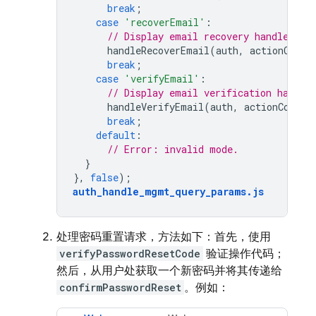
break
;
case
'recoverEmail'
:
// Display email recovery handler an
handleRecoverEmail
(
auth
,
actionCode
,
break
;
case
'verifyEmail'
:
// Display email verification handle
handleVerifyEmail
(
auth
,
actionCode
,
break
;
default
:
// Error: invalid mode.
}
},
false
);
auth_handle_mgmt_query_params
.
js
处理密码重置请求，方法如下：首先，使用
verifyPasswordResetCode
验证操作代码；
然后，从用户处获取一个新密码并将其传递给
confirmPasswordReset
。例如：