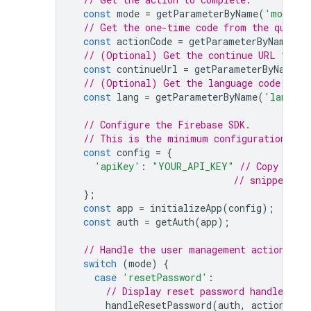
const
mode
=
getParameterByName
(
'mode'
)
// Get the one-time code from the query 
const
actionCode
=
getParameterByName
(
'o
// (Optional) Get the continue URL from 
const
continueUrl
=
getParameterByName
(
'
// (Optional) Get the language code if a
const
lang
=
getParameterByName
(
'lang'
)
// Configure the Firebase SDK.
// This is the minimum configuration req
const
config
=
{
'apiKey'
:
"YOUR_API_KEY"
// Copy this
// snippet fo
};
const
app
=
initializeApp
(
config
);
const
auth
=
getAuth
(
app
);
// Handle the user management action.
switch
(
mode
)
{
case
'resetPassword'
:
// Display reset password handler and
handleResetPassword
(
auth
,
actionCode