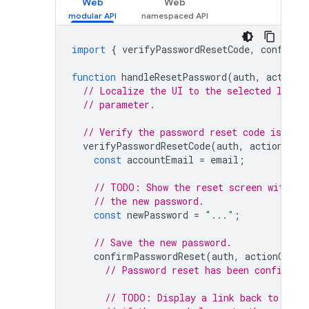
Web
Web
import
{
verifyPasswordResetCode
,
confirmP
function
handleResetPassword
(
auth
,
actionC
// Localize the UI to the selected langu
// parameter.
// Verify the password reset code is vali
verifyPasswordResetCode
(
auth
,
actionCode
const
accountEmail
=
email
;
// TODO: Show the reset screen with th
// the new password.
const
newPassword
=
"..."
;
// Save the new password.
confirmPasswordReset
(
auth
,
actionCode
,
// Password reset has been confirmed
// TODO: Display a link back to the 