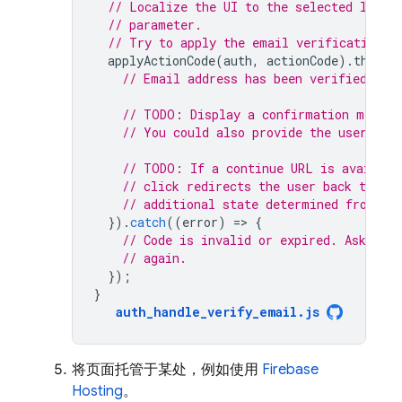
// Localize the UI to the selected langu
// parameter.
// Try to apply the email verification c
applyActionCode
(
auth
,
actionCode
).
then
((
// Email address has been verified.
// TODO: Display a confirmation messag
// You could also provide the user wit
// TODO: If a continue URL is availabl
// click redirects the user back to the
// additional state determined from th
}).
catch
((
error
)
=
>
{
// Code is invalid or expired. Ask the
// again.
});
}
auth_handle_verify_email
.
js
将页面托管于某处，例如使用
Firebase
Hosting
。