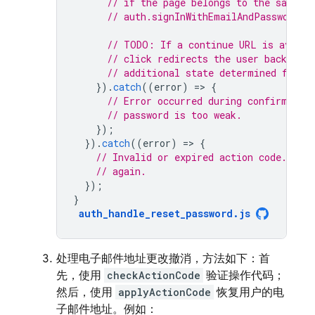
// if the page belongs to the same d
// auth.signInWithEmailAndPassword(a
// TODO: If a continue URL is availa
// click redirects the user back to t
// additional state determined from 
}).
catch
((
error
)
=
>
{
// Error occurred during confirmatio
// password is too weak.
});
}).
catch
((
error
)
=
>
{
// Invalid or expired action code. Ask 
// again.
});
}
auth_handle_reset_password
.
js
处理电子邮件地址更改撤消，方法如下：首
先，使用
checkActionCode
验证操作代码；
然后，使用
applyActionCode
恢复用户的电
子邮件地址。例如：