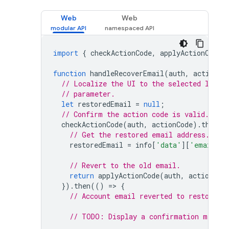
Web
Web
import
{
checkActionCode
,
applyActionCode
,
function
handleRecoverEmail
(
auth
,
actionCo
// Localize the UI to the selected langu
// parameter.
let
restoredEmail
=
null
;
// Confirm the action code is valid.
checkActionCode
(
auth
,
actionCode
).
then
((
// Get the restored email address.
restoredEmail
=
info
[
'data'
][
'email'
];
// Revert to the old email.
return
applyActionCode
(
auth
,
actionCod
}).
then
(()
=
>
{
// Account email reverted to restoredE
// TODO: Display a confirmation messag