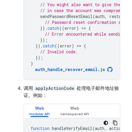
// You might also want to give the use
// in case the account was compromised
sendPasswordResetEmail
(
auth
,
restoredE
// Password reset confirmation sent.
}).
catch
((
error
)
=
>
{
// Error encountered while sending pa
});
}).
catch
((
error
)
=
>
{
// Invalid code.
});
}
auth_handle_recover_email
.
js
调用
applyActionCode
处理电子邮件地址验
证。例如：
Web
Web
function
handleVerifyEmail
(
auth
,
actionCod