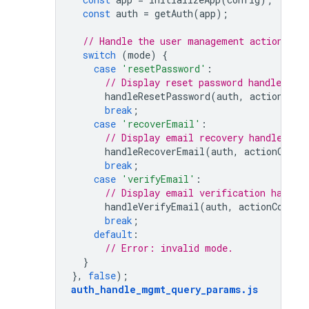
const
auth
=
getAuth
(
app
);
// Handle the user management action.
switch
(
mode
)
{
case
'resetPassword'
:
// Display reset password handler and
handleResetPassword
(
auth
,
actionCode
break
;
case
'recoverEmail'
:
// Display email recovery handler an
handleRecoverEmail
(
auth
,
actionCode
,
break
;
case
'verifyEmail'
:
// Display email verification handle
handleVerifyEmail
(
auth
,
actionCode
,
break
;
default
:
// Error: invalid mode.
}
},
false
);
auth_handle_mgmt_query_params
.
js