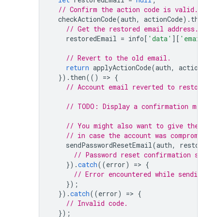
// Confirm the action code is valid.
checkActionCode
(
auth
,
actionCode
).
then
((
// Get the restored email address.
restoredEmail
=
info
[
'data'
][
'email'
];
// Revert to the old email.
return
applyActionCode
(
auth
,
actionCod
}).
then
(()
=
>
{
// Account email reverted to restoredE
// TODO: Display a confirmation messag
// You might also want to give the use
// in case the account was compromised
sendPasswordResetEmail
(
auth
,
restoredE
// Password reset confirmation sent.
}).
catch
((
error
)
=
>
{
// Error encountered while sending pa
});
}).
catch
((
error
)
=
>
{
// Invalid code.
});