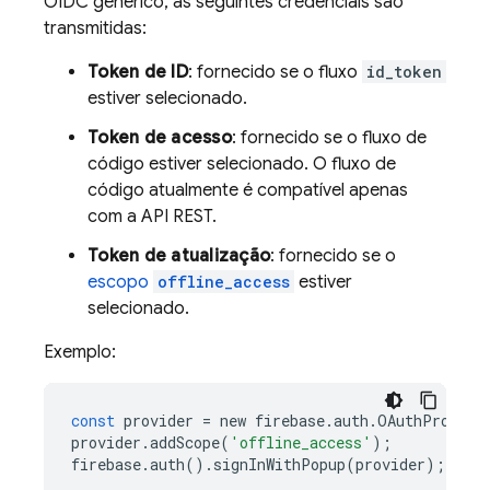
OIDC genérico, as seguintes credenciais são
transmitidas:
Token de ID
: fornecido se o fluxo
id_token
estiver selecionado.
Token de acesso
: fornecido se o fluxo de
código estiver selecionado. O fluxo de
código atualmente é compatível apenas
com a API REST.
Token de atualização
: fornecido se o
escopo
offline_access
estiver
selecionado.
Exemplo:
const
provider
=
new
firebase
.
auth
.
OAuthProvide
provider
.
addScope
(
'offline_access'
);
firebase
.
auth
()
.
signInWithPopup
(
provider
);