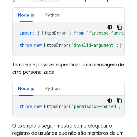
Node.js
Python
import
{
HttpsError
}
from
"firebase-functions/
throw
new
HttpsError
(
'invalid-argument'
);
Também é possível especificar uma mensagem de
erro personalizada:
Node.js
Python
throw
new
HttpsError
(
'permission-denied'
,
'Unau
O exemplo a seguir mostra como bloquear o
registro de usuários que não são membros de um