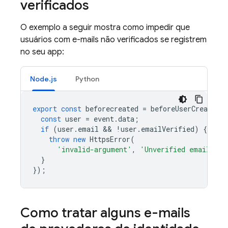
verificados
O exemplo a seguir mostra como impedir que
usuários com e-mails não verificados se registrem
no seu app:
Node.js
Python
export
const
beforecreated
=
beforeUserCreated
(
const
user
=
event
.
data
;
if
(
user
.
email
 && 
!
user
.
emailVerified
)
{
throw
new
HttpsError
(
'invalid-argument'
,
'Unverified email'
);
}
});
Como tratar alguns e-mails