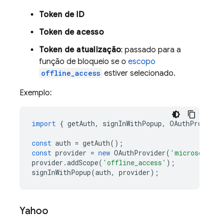
Token de ID
Token de acesso
Token de atualização
: passado para a
função de bloqueio se o
escopo
offline_access
estiver selecionado.
Exemplo:
import
{
getAuth
,
signInWithPopup
,
OAuthProvide
const
auth
=
getAuth
();
const
provider
=
new
OAuthProvider
(
'microsoft.c
provider
.
addScope
(
'offline_access'
);
signInWithPopup
(
auth
,
provider
);
Yahoo