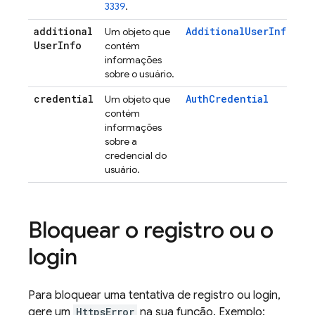
3339
.
additional
AdditionalUserInfo
Um objeto que
User
Info
contém
informações
sobre o usuário.
credential
AuthCredential
Um objeto que
contém
informações
sobre a
credencial do
usuário.
Bloquear o registro ou o
login
Para bloquear uma tentativa de registro ou login,
gere um
HttpsError
na sua função. Exemplo: