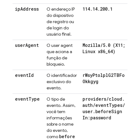
ip
Address
114
.
14
.
200
.
1
O endereço IP
do dispositivo
de registro ou
de login do
usuário final.
user
Agent
Mozilla
/
5
.
0 (X11;
O user agent
Linux x86
_
64)
que aciona a
função de
bloqueio.
event
Id
r
Wsy
Ptolpl
G2TBFo
O identificador
Okkgyg
exclusivo do
evento.
event
Type
providers
/
cloud
.
O tipo de
auth
/
event
Types
/
evento. Assim,
user
.
before
Sign
você tem
In:password
informações
sobre o nome
do evento,
before
como