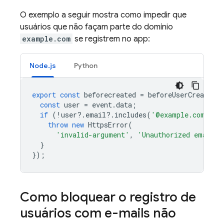
O exemplo a seguir mostra como impedir que
usuários que não façam parte do domínio
example.com
se registrem no app:
Node.js
Python
export
const
beforecreated
=
beforeUserCreated
(
const
user
=
event
.
data
;
if
(
!
user
?
.
email
?
.
includes
(
'@example.com'
))
throw
new
HttpsError
(
'invalid-argument'
,
'Unauthorized email'
)
}
});
Como bloquear o registro de
usuários com e-mails não