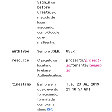
Sign
In
ou
before
Create
, e o
método de
login
associado,
como Google
ou e-
mail/senha.
auth
Type
USER
USER
Sempre
.
resource
projects
/
project-
O projeto ou
id
/
tenants
/
tenant-
locatário
id
Firebase
Authentication
.
timestamp
Tue
,
23 Jul 2019
É a hora em
21:10:57 GMT
que o evento
foi acionado,
formatada
como uma
string
RFC