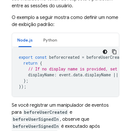
entre as sessões do usuário.
O exemplo a seguir mostra como definir um nome
de exibição padrão:
Node.js
Python
export
const
beforecreated
=
beforeUserCreated
(
return
{
// If no display name is provided, set it t
displayName
:
event
.
data
.
displayName
||
'Gue
};
});
Se você registrar um manipulador de eventos
para
beforeUserCreated
e
beforeUserSignedIn
, observe que
beforeUserSignedIn
é executado após