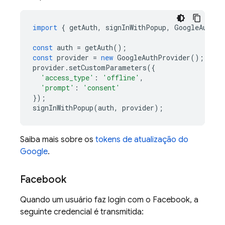
import
{
getAuth
,
signInWithPopup
,
GoogleAuthPr
const
auth
=
getAuth
();
const
provider
=
new
GoogleAuthProvider
();
provider
.
setCustomParameters
({
'access_type'
:
'offline'
,
'prompt'
:
'consent'
});
signInWithPopup
(
auth
,
provider
);
Saiba mais sobre os
tokens de atualização do
Google
.
Facebook
Quando um usuário faz login com o Facebook, a
seguinte credencial é transmitida: