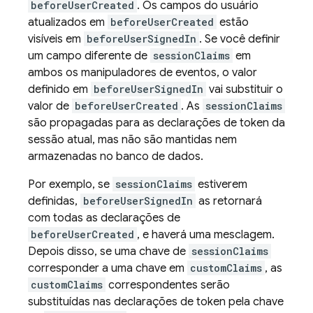
beforeUserCreated
. Os campos do usuário
atualizados em
beforeUserCreated
estão
visíveis em
beforeUserSignedIn
. Se você definir
um campo diferente de
sessionClaims
em
ambos os manipuladores de eventos, o valor
definido em
beforeUserSignedIn
vai substituir o
valor de
beforeUserCreated
. As
sessionClaims
são propagadas para as declarações de token da
sessão atual, mas não são mantidas nem
armazenadas no banco de dados.
Por exemplo, se
sessionClaims
estiverem
definidas,
beforeUserSignedIn
as retornará
com todas as declarações de
beforeUserCreated
, e haverá uma mesclagem.
Depois disso, se uma chave de
sessionClaims
corresponder a uma chave em
customClaims
, as
customClaims
correspondentes serão
substituídas nas declarações de token pela chave