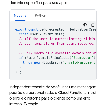
domínio específico para seu app:
Node.js
Python
export
const
beforecreated
=
beforeUserCreated
(
const
user
=
event
.
data
;
// (If the user is authenticating within a te
// user.tenantId or from event.resource, e.g.
// Only users of a specific domain can sign u
if
(
!
user
?
.
email
?
.
includes
(
'@acme.com'
))
{
throw
new
HttpsError
(
'invalid-argument'
,
"U
}
});
Independentemente de você usar uma mensagem
padrão ou personalizada, o
Cloud Functions
inclui
o erro e o retorna para o cliente como um erro
interno. Exemplo: