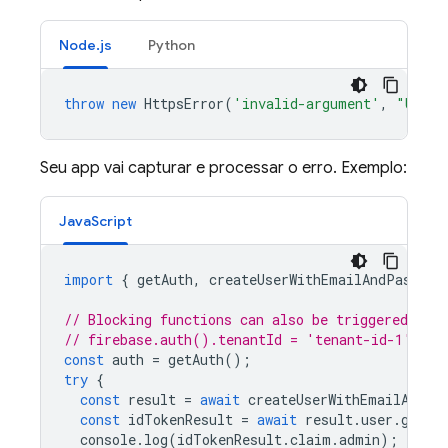
Node.js
Python
throw
new
HttpsError
(
'invalid-argument'
,
"Unaut
Seu app vai capturar e processar o erro. Exemplo:
JavaScript
import
{
getAuth
,
createUserWithEmailAndPasswor
// Blocking functions can also be triggered in 
// firebase.auth().tenantId = 'tenant-id-1';
const
auth
=
getAuth
();
try
{
const
result
=
await
createUserWithEmailAndPa
const
idTokenResult
=
await
result
.
user
.
getId
console
.
log
(
idTokenResult
.
claim
.
admin
);