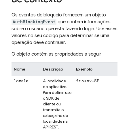
Os eventos de bloqueio fornecem um objeto
AuthBlockingEvent
que contém informações
sobre o usuário que está fazendo login. Use esses
valores no seu código para determinar se uma
operação deve continuar.
O objeto contém as propriedades a seguir:
Nome
Descrição
Exemplo
locale
fr
sv-SE
A localidade
ou
do aplicativo.
Para definir, use
o SDK de
cliente ou
transmita o
cabeçalho de
localidade na
API REST.