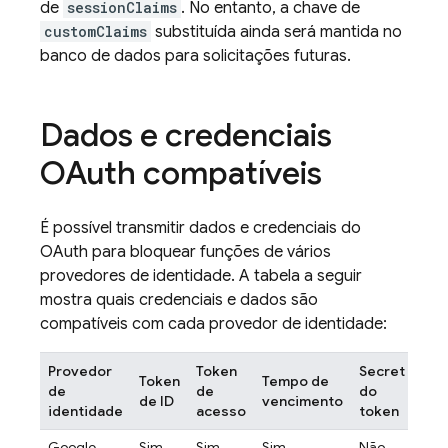
de
sessionClaims
. No entanto, a chave de
customClaims
substituída ainda será mantida no
banco de dados para solicitações futuras.
Dados e credenciais
OAuth compatíveis
É possível transmitir dados e credenciais do
OAuth para bloquear funções de vários
provedores de identidade. A tabela a seguir
mostra quais credenciais e dados são
compatíveis com cada provedor de identidade:
Provedor
Token
Secret
Token
Tempo de
Tok
de
de
do
de ID
vencimento
atu
identidade
acesso
token
Google
Sim
Sim
Sim
Não
Sim