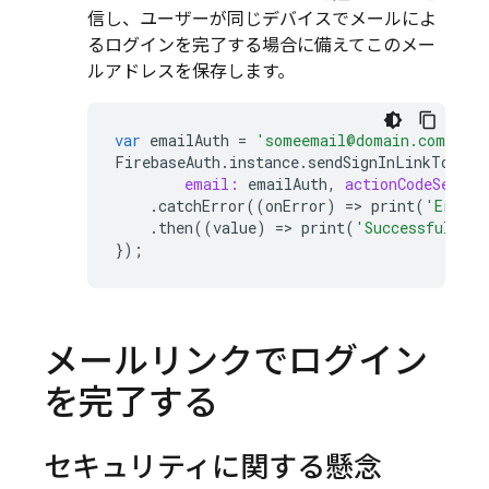
信し、ユーザーが同じデバイスでメールによ
るログインを完了する場合に備えてこのメー
ルアドレスを保存します。
var
emailAuth
=
'someemail@domain.com'
;
FirebaseAuth
.
instance
.
sendSignInLinkToEmai
email:
emailAuth
,
actionCodeSettin
.
catchError
((
onError
)
=
>
print
(
'Error 
.
then
((
value
)
=
>
print
(
'Successfully s
});
メールリンクでログイン
を完了する
セキュリティに関する懸念