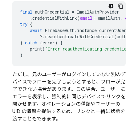
final
authCredential
=
EmailAuthProvider
.
credentialWithLink
(
email:
emailAuth
,
email
try
{
await
FirebaseAuth
.
instance
.
currentUser
?
.
reauthenticateWithCredential
(
authCred
}
catch
(
error
)
{
print
(
"Error reauthenticating credential."
)
}
ただし、元のユーザーがログインしていない別のデ
バイスでフローを完了しようとすると、フローが完
了できない場合があります。この場合、ユーザーに
エラーを表示し、強制的に同じデバイスでリンクを
開かせます。オペレーションの種類やユーザーの
UID の情報を提供するため、リンクと一緒に状態を
渡すこともできます。