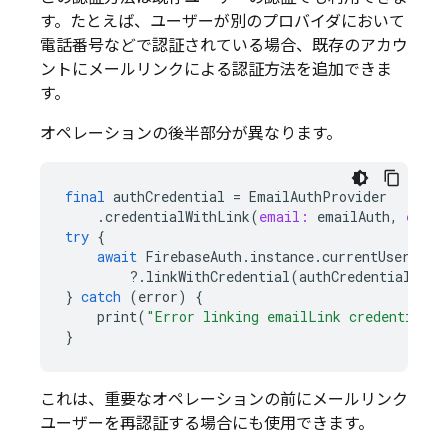
す。たとえば、ユーザーが別のプロバイダにおいて
電話番号などで認証されている場合、既存のアカウ
ントにメールリンクによる認証方法を追加できま
す。
オペレーションの後半部分が異なります。
final
authCredential
=
EmailAuthProvider
.
credentialWithLink
(
email:
emailAuth
,
email
try
{
await
FirebaseAuth
.
instance
.
currentUser
?
.
linkWithCredential
(
authCredential
);
}
catch
(
error
)
{
print
(
"Error linking emailLink credential."
}
これは、重要なオペレーションの前にメールリンク
ユーザーを再認証する場合にも使用できます。