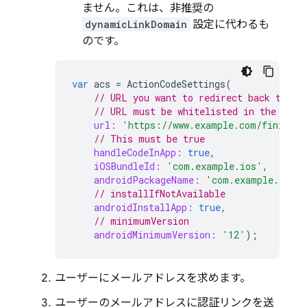
ません。これは、非推奨の
dynamicLinkDomain
設定に代わるも
のです。
var
acs
=
ActionCodeSettings
(
// URL you want to redirect back to. T
// URL must be whitelisted in the Fire
url:
'https://www.example.com/finishSi
// This must be true
handleCodeInApp:
true
,
iOSBundleId:
'com.example.ios'
,
androidPackageName:
'com.example.andro
// installIfNotAvailable
androidInstallApp:
true
,
// minimumVersion
androidMinimumVersion:
'12'
);
ユーザーにメールアドレスを求めます。
ユーザーのメールアドレスに認証リンクを送