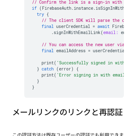
// Confirm the link is a sign-in with emai
if
(
FirebaseAuth
.
instance
.
isSignInWithEmai
try
{
// The client SDK will parse the code 
final
userCredential
=
await
FirebaseA
.
signInWithEmailLink
(
email:
emailA
// You can access the new user via use
final
emailAddress
=
userCredential
.
us
print
(
'Successfully signed in with ema
}
catch
(
error
)
{
print
(
'Error signing in with email lin
}
}
メールリンクのリンクと再認証
この認証方法は既存ユーザーの認証でも利用できま