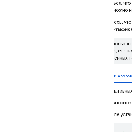
убедиться, чт
поставщиков
аутентификации
ключа можно н
Передача состояния в
Убедитесь, что
действиях по электронной
почте
>
Аутентифик
Обработка ошибок
Web
Если пользова
C++
запись, его п
доверенных п
Unity
Admin
Программная настройка
iOS+ и Androi
поставщиков удостоверений
OAuth
На нативны
Настройте поставщиков
аутентификации с помощью
Firebase CLI
.
Установите
Настройте обработчик
После устан
действий электронной почты
Расширьте возможности с
помощью облачных функций