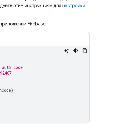
едуйте этим инструкциям для
настройки
приложении Firebase.
 auth code:
92487
hCode
);