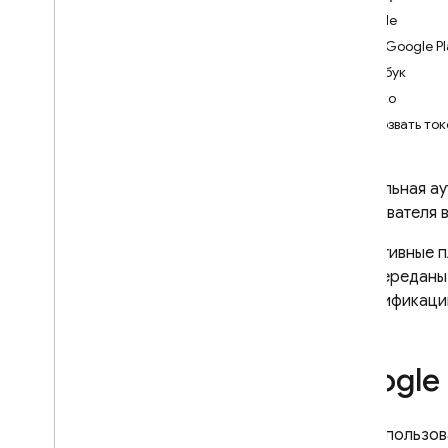
Firebase
Google
iOS+
Игры Google Pl
Android
Фейсбук
Flutter
Яблоко
Начать
Отозвать то
Управление пользователями
Аутентификация по паролю
Социальная ау
Аутентификация по
пользователя в
электронной почте
Федеративная
Как нативные 
идентичность и социальные
быть передан
сети
аутентификаци
Номер телефона
Используйте собственную
систему аутентификации
Google
Анонимная аутентификация
Многофакторная
аутентификация
При использова
Свяжите несколько