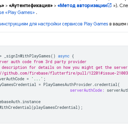
ь»
>
«Аутентификация»
>
«Метод авторизации
»). Сл
se «Play Games»
.
м
инструкциям для настройки сервисов Play Games
в вашем 
>
_signInWithPlayGames
()
async
{
rver auth code from 3rd party provider
 description for details on how you might get the server
//github.com/firebase/flutterfire/pull/12201#issue-21003
verAuthCode
=
'...'
;
yGamesCredential
=
PlayGamesAuthProvider
.
credential
(
serverAuthCode:
serverAut
ebaseAuth
.
instance
WithCredential
(
playGamesCredential
);