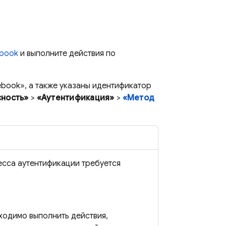
ebook
и выполните действия по
book», а также указаны идентификатор
сность»
>
«Аутентификация»
>
«Метод
есса аутентификации требуется
ходимо выполнить действия,