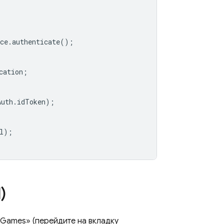
ce
.
authenticate
();
cation
;
Auth
.
idToken
);
l
);
)
 Games» (перейдите на вкладку