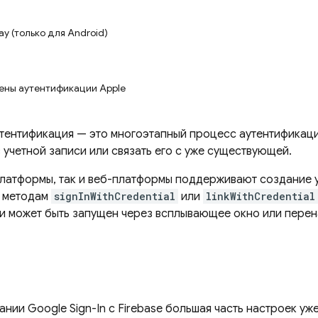
ay (только для Android)
кены аутентификации Apple
тентификация — это многоэтапный процесс аутентификац
 учетной записи или связать его с уже существующей.
платформы, так и веб-платформы поддерживают создание у
ы методам
signInWithCredential
или
linkWithCredential
и может быть запущен через всплывающее окно или перен
нии Google Sign-In с Firebase большая часть настроек у