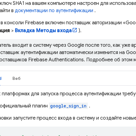
о ключ SHA1 на вашем компьютере настроен для использова
айти в
документации по аутентификации
.
 в консоли
Firebase
включен поставщик авторизации «Goog
ация
>
Вкладка Методы входа
).
тель входит в систему через Google после того, как уже 
оставщик аутентификации автоматически изменится на Goo
оставщиков Firebase Authentications. Подробнее об этом 
d
Веб
х платформах для запуска процесса аутентификации требу
 официальный плагин
google_sign_in
.
овки запустите процесс входа в систему и создайте новы