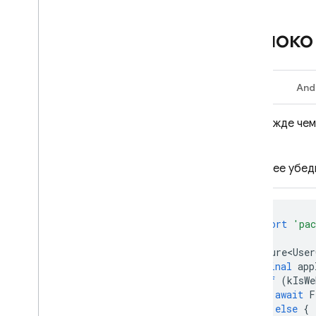
Яблок
iOS+
And
Прежде чем
.
Далее убед
import
'pac
Future<User
final
app
if
(
kIsWe
await
F
}
else
{