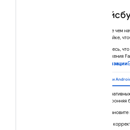
Фейсбу
Прежде чем на
настройке, что
Убедитесь, что
приложения Fa
авторизации
iOS+ и Androi
На нативны
сторонняя 
Установите
Для коррек