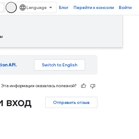
/
Блог
Перейти к консоли
Войти
ы
tion API
.
Эта информация оказалась полезной?
и вход
Отправить отзыв