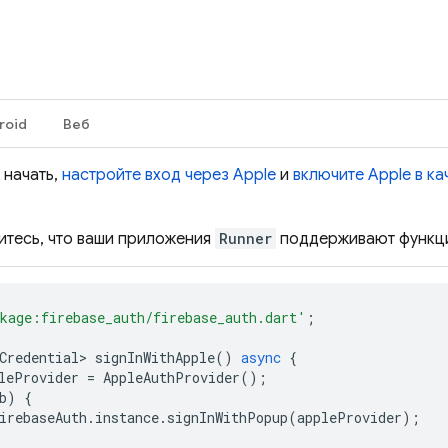
о
roid
Веб
 начать,
настройте вход через Apple
и
включите Apple в к
итесь, что ваши приложения
Runner
поддерживают функци
kage:firebase_auth/firebase_auth.dart'
;
Credential>
signInWithApple
()
async
{
leProvider
=
AppleAuthProvider
();
b
)
{
irebaseAuth
.
instance
.
signInWithPopup
(
appleProvider
);