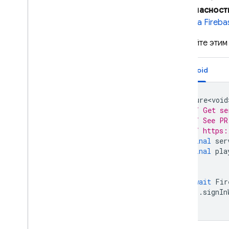
«Безопасност
Правила безопасности
проекта Fireba
App Hosting
Следуйте эти
Hosting
Android
Cloud Functions
Future<void
// Get se
Extensions
// See PR
// https:
final
ser
Firebase ML
final
pla
СОПУТСТВУЮЩИЕ ТОВАРЫ
await
Fir
Cloud Messaging
.
signIn
Remote Config
}