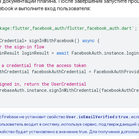
в документации плагина. После завершения запустите про
ebook и выполните вход пользователя:
kage:flutter_facebook_auth/flutter_facebook_auth.dart'
;
Credential>
signInWithFacebook
()
async
{
r the sign-in flow
inResult
loginResult
=
await
FacebookAuth
.
instance
.
login
 a credential from the access token
thCredential
facebookAuthCredential
=
FacebookAuthProvid
igned in, return the UserCredential
rebaseAuth
.
instance
.
signInWithCredential
(
facebookAuthCre
:
Firebase не установит свойство
в
, есл
User.isEmailVerified
true
ользователь входит в систему, используя сервис, подтверждающий 
свойство будет установлено в значение true. Для получения допол