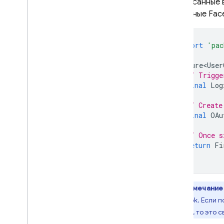
описанные 
данные Fac
import
'pac
Future<User
// Trigge
final
Log
// Create
final
OAu
// Once s
return
Fi
}
Примечание
Facebook. Если п
Google), то это 