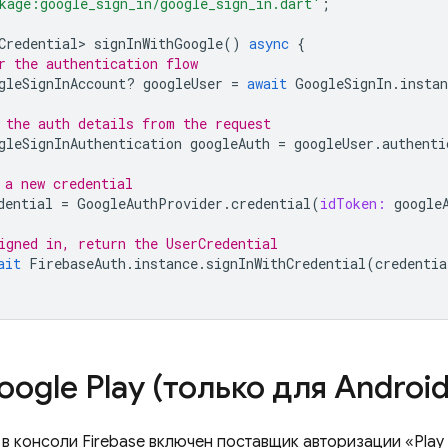
kage:google_sign_in/google_sign_in.dart'
;
Credential>
signInWithGoogle
()
async
{
r the authentication flow
gleSignInAccount
?
googleUser
=
await
GoogleSignIn
.
instan
 the auth details from the request
gleSignInAuthentication
googleAuth
=
googleUser
.
authenti
 a new credential
dential
=
GoogleAuthProvider
.
credential
(
idToken:
google
igned in, return the UserCredential
ait
FirebaseAuth
.
instance
.
signInWithCredential
(
credentia
ogle Play (только для Android
 в консоли
Firebase
включен поставщик авторизации «Play