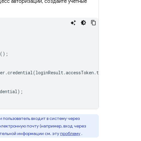
цесс авторизации, создайте учетные
();
er
.
credential
(
loginResult
.
accessToken
.
token
);
dential
);
и пользователь входит в систему через
электронную почту (например, вход через
нительной информации см. эту
проблему
.