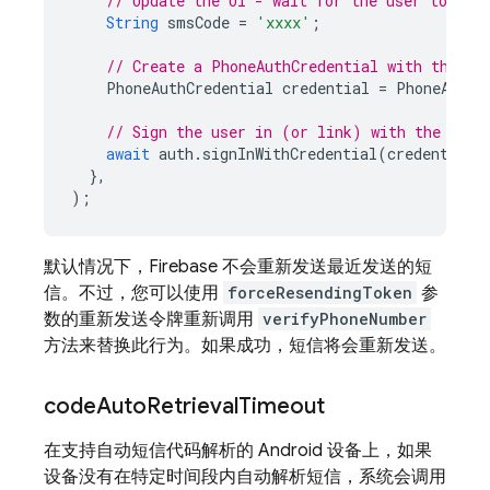
// Update the UI - wait for the user to ent
String
smsCode
=
'xxxx'
;
// Create a PhoneAuthCredential with the co
PhoneAuthCredential
credential
=
PhoneAuthP
// Sign the user in (or link) with the cred
await
auth
.
signInWithCredential
(
credential
)
},
);
默认情况下，Firebase 不会重新发送最近发送的短
信。不过，您可以使用
forceResendingToken
参
数的重新发送令牌重新调用
verifyPhoneNumber
方法来替换此行为。如果成功，短信将会重新发送。
code
Auto
Retrieval
Timeout
在支持自动短信代码解析的 Android 设备上，如果
设备没有在特定时间段内自动解析短信，系统会调用