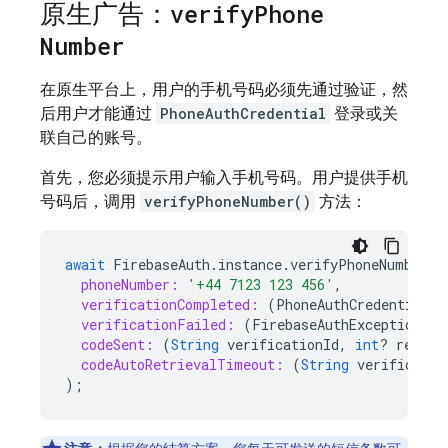
原生广告：
verify
Phone
Number
在原生平台上，用户的手机号码必须先通过验证，然
后用户才能通过
PhoneAuthCredential
登录或关
联自己的账号。
首先，您必须提示用户输入手机号码。用户提供手机
号码后，调用
verifyPhoneNumber()
方法：
await
FirebaseAuth
.
instance
.
verifyPhoneNumber
(
phoneNumber:
'+44 7123 123 456'
,
verificationCompleted:
(
PhoneAuthCredential
c
verificationFailed:
(
FirebaseAuthException
e
)
codeSent:
(
String
verificationId
,
int
?
resend
codeAutoRetrievalTimeout:
(
String
verificatio
);