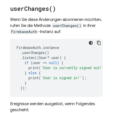
user
Changes(
)
Wenn Sie diese Änderungen abonnieren möchten,
rufen Sie die Methode
userChanges()
in Ihrer
FirebaseAuth
-Instanz auf:
FirebaseAuth
.
instance
.
userChanges
()
.
listen
((
User
?
user
)
{
if
(
user
==
null
)
{
print
(
'User is currently signed out!'
);
}
else
{
print
(
'User is signed in!'
);
}
});
Ereignisse werden ausgelöst, wenn Folgendes
geschieht: