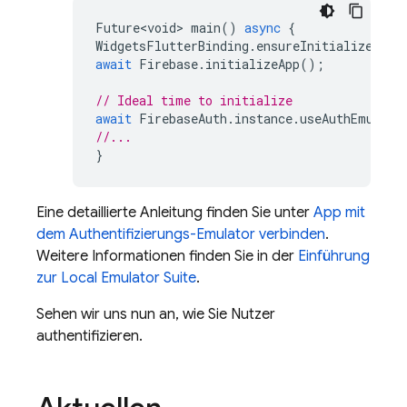
Future<void>
main
()
async
{
WidgetsFlutterBinding
.
ensureInitialized
();
await
Firebase
.
initializeApp
();
// Ideal time to initialize
await
FirebaseAuth
.
instance
.
useAuthEmulato
//...
}
Eine detaillierte Anleitung finden Sie unter
App mit
dem Authentifizierungs-Emulator verbinden
.
Weitere Informationen finden Sie in der
Einführung
zur Local Emulator Suite
.
Sehen wir uns nun an, wie Sie Nutzer
authentifizieren.