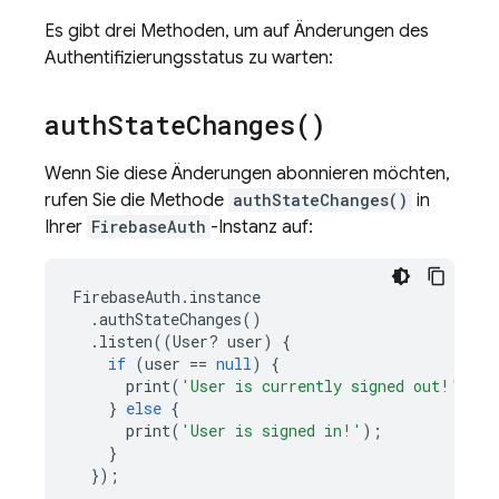
Es gibt drei Methoden, um auf Änderungen des
Authentifizierungsstatus zu warten:
auth
State
Changes(
)
Wenn Sie diese Änderungen abonnieren möchten,
rufen Sie die Methode
authStateChanges()
in
Ihrer
FirebaseAuth
-Instanz auf:
FirebaseAuth
.
instance
.
authStateChanges
()
.
listen
((
User
?
user
)
{
if
(
user
==
null
)
{
print
(
'User is currently signed out!'
);
}
else
{
print
(
'User is signed in!'
);
}
});