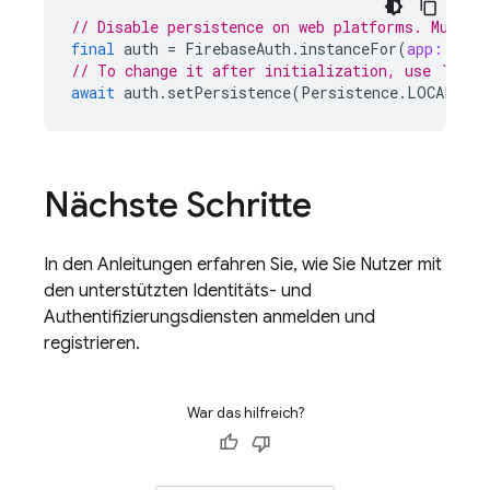
// Disable persistence on web platforms. Must b
final
auth
=
FirebaseAuth
.
instanceFor
(
app:
Fire
// To change it after initialization, use `setP
await
auth
.
setPersistence
(
Persistence
.
LOCAL
);
Nächste Schritte
In den Anleitungen erfahren Sie, wie Sie Nutzer mit
den unterstützten Identitäts- und
Authentifizierungsdiensten anmelden und
registrieren.
War das hilfreich?