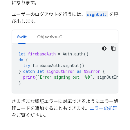
になります。
ユーザーのログアウトを行うには、
signOut:
を呼
び出します。
Swift
Objective-C
let
firebaseAuth
=
Auth
.
auth
()
do
{
try
firebaseAuth
.
signOut
()
}
catch
let
signOutError
as
NSError
{
print
(
"Error signing out: %@"
,
signOutError
)
}
さまざまな認証エラーに対応できるようにエラー処
理コードを追加することもできます。
エラーの処理
をご覧ください。