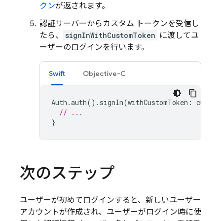
クン
が返されます。
認証サーバーからカスタム トークンを受信し
たら、
signInWithCustomToken
に渡してユ
ーザーのログインを行います。
Swift
Objective-C
Auth
.
auth
().
signIn
(
withCustomToken
:
custom
// ...
}
次のステップ
ユーザーが初めてログインすると、新しいユーザー
アカウントが作成され、ユーザーがログイン時に使