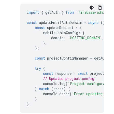
import
{
getAuth
}
from
'firebase-admin/au
const
updateEmailAuthDomain
=
async
()
=
>
const
updateRequest
=
{
mobileLinksConfig
:
{
domain
:
'HOSTING_DOMAIN'
,
},
};
const
projectConfigManager
=
getAuth
()
try
{
const
response
=
await
projectConf
// Updated project config
console
.
log
(
'Project configuration
}
catch
(
error
)
{
console
.
error
(
'Error updating the 
}
};