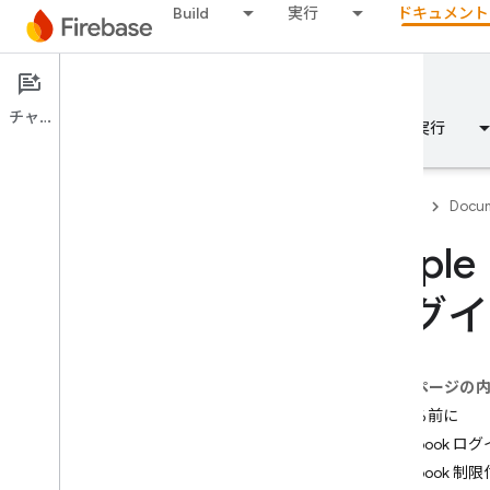
Build
実行
ドキュメント
Documentation
Authentication
チャット
概要
基本
AI
Build
実行
Firebase
Docum
Appl
概要
ログイ
Emulator Suite
このページの
Authentication
始める前に
はじめに
Facebook 
どこからできますか？
Facebook
Firebase プロジェクトのユーザー