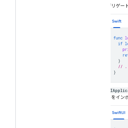
Cloud Firestore
デリゲー
Realtime Database
Swift
Storage
func
l
if
l
セキュリティ ルール
pr
re
App Hosting
}
// .
}
Hosting
Cloud Functions
UIApplic
ル
をイン
Extensions
SwiftUI
Firebase ML