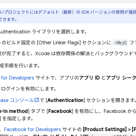
いプロジェクトにはデフォルト（最新）の SDK バージョンの使用が
できます。
Authentication
ライブラリを選択します。
ルド設定の [Other Linker Flags
] セクションに
-ObjC
フ
業が完了すると、Xcode は依存関係の解決とバックグラウン
成手順を行います。
for Developers
サイトで、アプリの
アプリ ID
と
アプリ シー
ook ログインを有効にします。
base
コンソール
で [
Authentication
] セクションを開きます
n-in method
] タブで [
Facebook
] を有効にし、Facebook か
] を指定します。
、
Facebook for Developers
サイトの
[Product Settings] > 