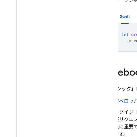
トークンを
Swift
let
cr
.
cre
Face
「クラシック」F
デベロッ
ログイン
証リクエ
止に重要
ます。