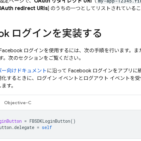
設定ページで、
OAuth リダイレクト URI
（
my-app-12345.fi
Auth redirect URIs
] のうちの一つとしてリストされている
book ログインを実装する
acebook ログインを使用するには、次の手順を行います。また
す。次のセクションをご覧ください。
パー向けドキュメント
に沿って Facebook ログインをアプリ
期化するときに、ログイン イベントとログアウト イベントを
します。
Objective-C
ginButton
=
FBSDKLoginButton
()
utton
.
delegate
=
self