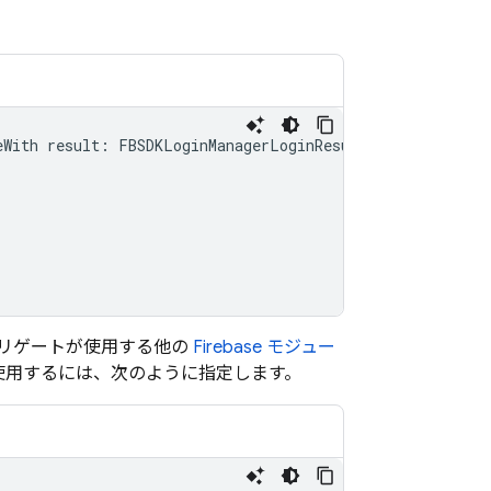
eWith
result
:
FBSDKLoginManagerLoginResult
!,
error
:
Err
リゲートが使用する他の
Firebase モジュー
使用するには、次のように指定します。