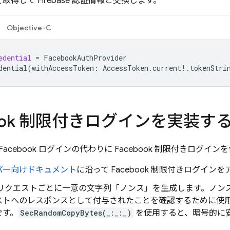
取得して Firebase 認証情報と交換します。
Objective-C
edential
=
FacebookAuthProvider
dential
(
withAccessToken
:
AccessToken
.
current
!.
tokenStri
book 制限付きログインを実装す
acebook ログインの代わりに Facebook 制限付きログ
パー向けドキュメント
に沿って Facebook 制限付きログイン
 リクエストごとに一意の文字列「ノンス」を生成します。ノンス
ストへのレスポンスとして付与されたことを確認するために使
です。
SecRandomCopyBytes(_:_:_)
を使用すると、暗号的に