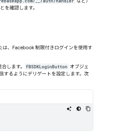
rebaseapp.com/__/auth/handler
など）
ことを確認します。
は、Facebook 制限付きログインを使用す
に統合します。
FBSDKLoginButton
オブジェ
受信するようにデリゲートを設定します。次