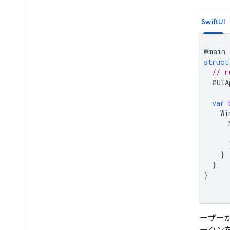
SwiftUI
@
main
struct
// r
@
UIA
var
Wi
}
}
}
ユーザー