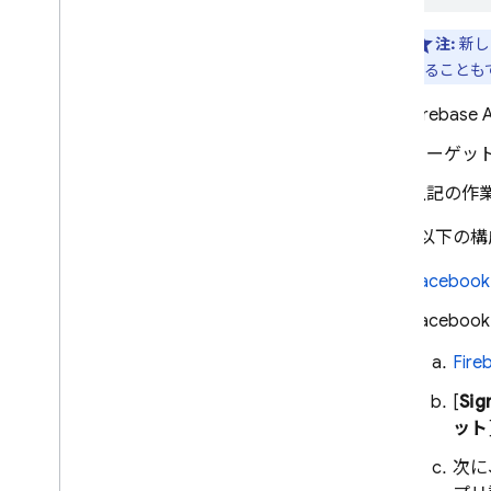
Open
ID Connect
カスタム認証システムを使用す
注:
新し
る
することも
匿名認証
Firebase 
共有キーチェーンを使ったアプ
リ間認証を有効にする
ターゲットのビ
複数の認証プロバイダにリンク
する
上記の作
SMS 多要素認証
次に、以下の構
TOTP 多要素認証
メール アクションで状態を渡
Facebook 
す
エラーを処理する
Faceb
Android
Fire
Flutter
[
Sig
Web
ット
C++
Unity
次に
Admin