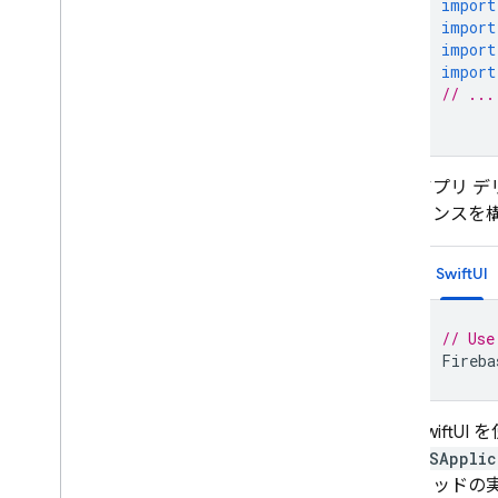
import
関連プロダクト
import
Cloud Messaging
import
import
Remote Config
// ...
アプリ 
タンスを
SwiftUI
// Use
Fireba
Swift
NSApplic
ソッドの