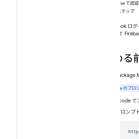
Firebase で認
i
OS+
次のステップ
事前に構築された UI でログイ
ンする
Facebook 
開始する
使用して Fire
ユーザー管理
パスワード認証
メールリンク認証
始める
メールリンクの移行
Google でログイン
Swift Pack
Facebook ログイン
Apple アカウントでログイン
Apple のプ
Twitter ログイン
Xcode
Git
Hub
Microsoft
プロンプト
Yahoo
Game Center によるログイン
  http
Phone Number