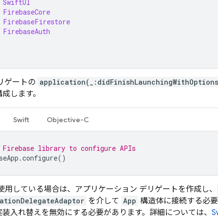
SwiftUI
FirebaseCore
FirebaseFirestore
FirebaseAuth
デリゲートの
application(_:didFinishLaunchingWithOption
構成します。
Swift
Objective-C
 Firebase library to configure APIs
seApp
.
configure
()
UI を使用している場合は、アプリケーション デリゲートを作成し、
ationDelegateAdaptor
を介して
App
構造体に接続する必要
実装入れ替えを無効にする必要があります。詳細については、
S