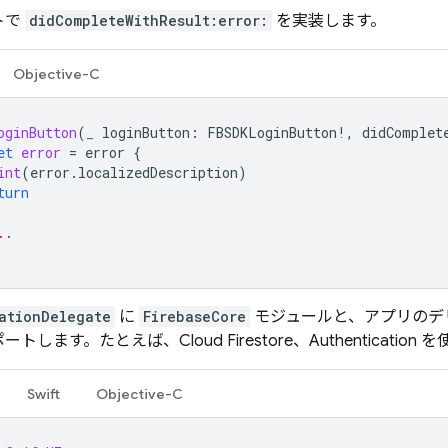
トで
didCompleteWithResult:error:
を実装します。
Objective-C
oginButton
(
_
loginButton
:
FBSDKLoginButton
!,
didComplet
et
error
=
error
{
int
(
error
.
localizedDescription
)
turn
..
ationDelegate
に
FirebaseCore
モジュールと、アプリのデ
ポートします。たとえば、
Cloud Firestore
、
Authentication
を
Swift
Objective-C