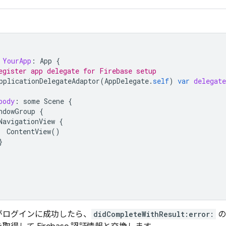
YourApp
:
App
{
egister app delegate for Firebase setup
pplicationDelegateAdaptor
(
AppDelegate
.
self
)
var
delegate
body
:
some
Scene
{
ndowGroup
{
NavigationView
{
ContentView
()
}
がログインに成功したら、
didCompleteWithResult:error:
の