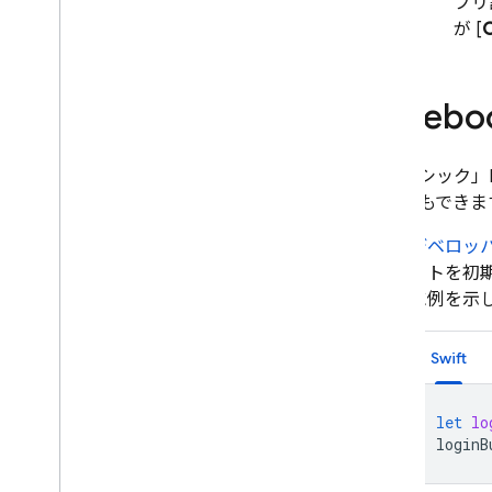
プリ
OAuth ID プロバイダをプログラ
が [
O
ムで構成する
Firebase CLI を使用して Auth プ
ロバイダを構成する
Face
メールのアクション ハンドラをカ
スタマイズする
Cloud Functions で拡張する
「クラシック」F
ブロッキング関数で拡張する
ることもできま
カスタム ドメインをメールで送信
デベロッ
事例紹介
クトを初
使用制限
に例を示
電話番号の確認
Swift
App Check
let
lo
loginB
SQL Connect