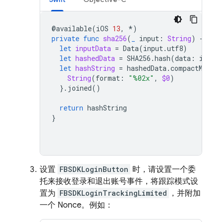
@
available
(
iOS
13
,
*
)
private
func
sha256
(
_
input
:
String
)
-
>
St
let
inputData
=
Data
(
input
.
utf8
)
let
hashedData
=
SHA256
.
hash
(
data
:
input
let
hashString
=
hashedData
.
compactMap
{
String
(
format
:
"%02x"
,
$0
)
}.
joined
()
return
hashString
}
设置
FBSDKLoginButton
时，请设置一个委
托来接收登录和退出账号事件，将跟踪模式设
置为
FBSDKLoginTrackingLimited
，并附加
一个 Nonce。例如：