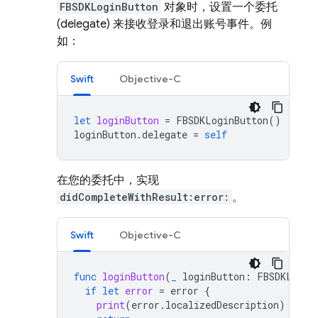
FBSDKLoginButton
对象时，设置一个委托
(delegate) 来接收登录和退出账号事件。例
如：
Swift
Objective-C
let
loginButton
=
FBSDKLoginButton
()
loginButton
.
delegate
=
self
在您的委托中，实现
didCompleteWithResult:error:
。
Swift
Objective-C
func
loginButton
(
_
loginButton
:
FBSDKLogin
if
let
error
=
error
{
print
(
error
.
localizedDescription
)