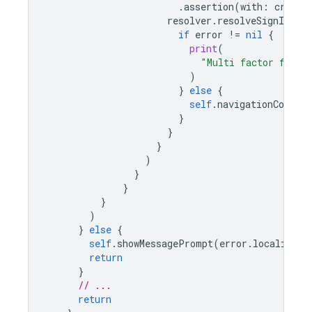
.
assertion
(
with
:
creden
resolver
.
resolveSignIn
(
wi
if
error
!=
nil
{
print
(
"Multi factor finan
)
}
else
{
self
.
navigationControl
}
}
}
)
}
}
}
)
}
else
{
self
.
showMessagePrompt
(
error
.
localizedD
return
}
// ...
return