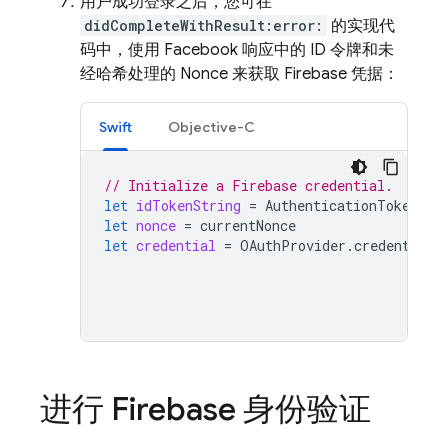
用户成功登录之后，您可在
didCompleteWithResult:error:
的实现代
码中，使用 Facebook 响应中的 ID 令牌和未
经哈希处理的 Nonce 来获取 Firebase 凭据：
Swift
Objective-C
// Initialize a Firebase credential.
let
idTokenString
=
AuthenticationToken
.
cu
let
nonce
=
currentNonce
let
credential
=
OAuthProvider
.
credential
(
r
进行 Firebase 身份验证