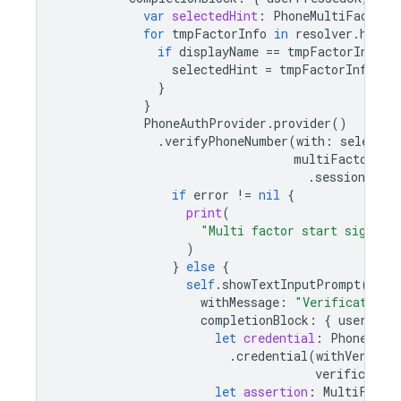
var
selectedHint
:
PhoneMultiFactorI
for
tmpFactorInfo
in
resolver
.
hints
if
displayName
==
tmpFactorInfo
.
d
selectedHint
=
tmpFactorInfo
as
}
}
PhoneAuthProvider
.
provider
()
.
verifyPhoneNumber
(
with
:
selected
multiFactorSes
.
session
)
{
if
error
!=
nil
{
print
(
"Multi factor start sign in
)
}
else
{
self
.
showTextInputPrompt
(
withMessage
:
"Verification 
completionBlock
:
{
userPres
let
credential
:
PhoneAuth
.
credential
(
withVerific
verification
let
assertion
:
MultiFacto