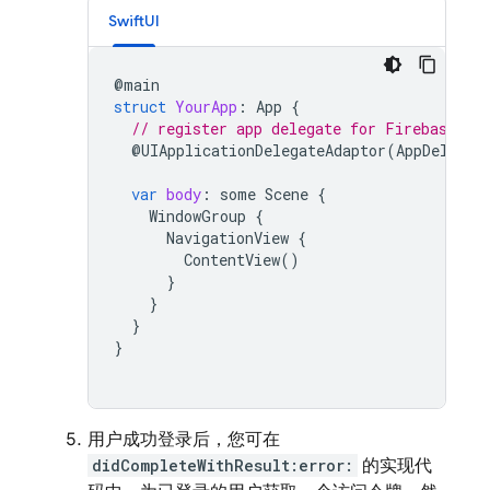
SwiftUI
@
main
struct
YourApp
:
App
{
// register app delegate for Firebase se
@
UIApplicationDelegateAdaptor
(
AppDelegat
var
body
:
some
Scene
{
WindowGroup
{
NavigationView
{
ContentView
()
}
}
}
}
用户成功登录后，您可在
didCompleteWithResult:error:
的实现代