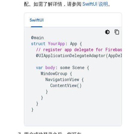
配。如需了解详情，请参阅
SwiftUI 说明
。
SwiftUI
@
main
struct
YourApp
:
App
{
// register app delegate for Firebase se
@
UIApplicationDelegateAdaptor
(
AppDelegat
var
body
:
some
Scene
{
WindowGroup
{
NavigationView
{
ContentView
()
}
}
}
}