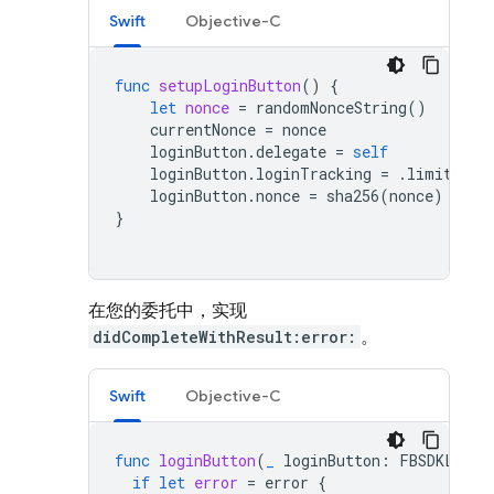
Swift
Objective-C
func
setupLoginButton
()
{
let
nonce
=
randomNonceString
()
currentNonce
=
nonce
loginButton
.
delegate
=
self
loginButton
.
loginTracking
=
.
limited
loginButton
.
nonce
=
sha256
(
nonce
)
}
在您的委托中，实现
didCompleteWithResult:error:
。
Swift
Objective-C
func
loginButton
(
_
loginButton
:
FBSDKLogin
if
let
error
=
error
{