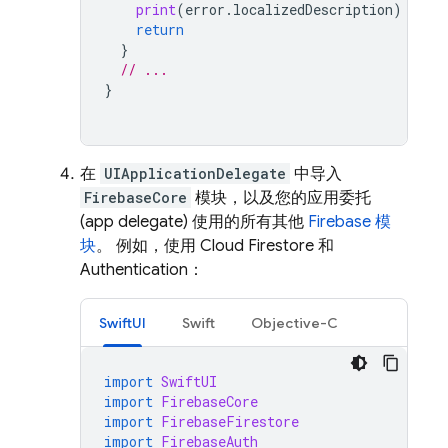
print
(
error
.
localizedDescription
)
return
}
// ...
}
在
UIApplicationDelegate
中导入
FirebaseCore
模块，以及您的应用委托
(app delegate) 使用的所有其他
Firebase 模
块
。 例如，使用
Cloud Firestore
和
Authentication
：
SwiftUI
Swift
Objective-C
import
SwiftUI
import
FirebaseCore
import
FirebaseFirestore
import
FirebaseAuth