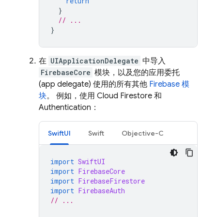
return
}
// ...
}
在
UIApplicationDelegate
中导入
FirebaseCore
模块，以及您的应用委托
(app delegate) 使用的所有其他
Firebase 模
块
。 例如，使用
Cloud Firestore
和
Authentication
：
SwiftUI
Swift
Objective-C
import
SwiftUI
import
FirebaseCore
import
FirebaseFirestore
import
FirebaseAuth
// ...