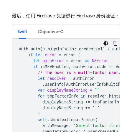
最后，使用 Firebase 凭据进行 Firebase 身份验证：
Swift
Objective-C
Auth
.
auth
().
signIn
(
with
:
credential
)
{
authResu
if
let
error
=
error
{
let
authError
=
error
as
NSError
if
isMFAEnabled
,
authError
.
code
==
AuthEr
// The user is a multi-factor user. Sec
let
resolver
=
authError
.
userInfo
[
AuthErrorUserInfoMultiFacto
var
displayNameString
=
""
for
tmpFactorInfo
in
resolver
.
hints
{
displayNameString
+=
tmpFactorInfo
.
di
displayNameString
+=
" "
}
self
.
showTextInputPrompt
(
withMessage
:
"Select factor to sign i
completionBlock
:
{
userPressedOK
,
dis