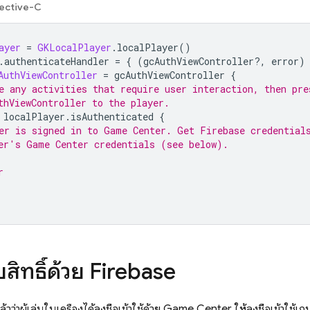
ective-C
ayer
=
GKLocalPlayer
.
localPlayer
()
.
authenticateHandler
=
{
(
gcAuthViewController
?,
error
)
AuthViewController
=
gcAuthViewController
{
e any activities that require user interaction, then pre
thViewController to the player.
localPlayer
.
isAuthenticated
{
er is signed in to Game Center. Get Firebase credential
er's Game Center credentials (see below).
r
ิทธิ์ด้วย Firebase
วว่าผู้เล่นในเครื่องได้ลงชื่อเข้าใช้ด้วย Game Center ให้ลงชื่อเข้าใช้เ