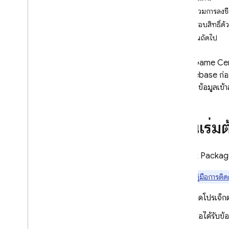
ผสานรวมการลงชื่
i
OS ขึ้นไป
ตรวจสอบสิทธิ์ด้
ลงชื่อเข้าใช้ด้วย UI ที่สร้างไว้ล่วง
หน้า
ขั้นตอนถัดไป
เริ่มต้นใช้งาน
จัดการผู้ใช้
คุณใช้ Game Cent
การตรวจสอบสิทธิ์ด้วยรหัสผ่าน
ด้วย Firebase ก่อ
เพื่อสร้างข้อมูลเข
การตรวจสอบสิทธิ์ลิงก์อีเมล
การย้ายข้อมูลลิงก์ในอีเมล
ลงชื่อเข้าใช้ด้วย Google
ก่อนเริ่ม
เข้าสู่ระบบ Facebook
ลงชื่อเข้าใช้ด้วย Apple
การเข้าสู่ระบบ Twitter
ใช้ Swift Packa
Git
Hub
ไปที่
คู่มือการติดต
Microsoft
Yahoo
เปิดโปรเจ็
การลงชื่อเข้าใช้ Game Center
เมื่อได้รับ
หมายเลขโทรศัพท์