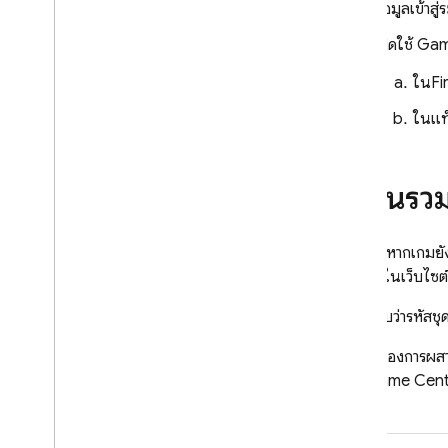
Unity
ข้อมูลเข้าส
ผู้ดูแล
เปิดใช้ Gam
กำหนดค่าผู้ให้บริการข้อมูลประจำตัว
OAuth โดยใช้โปรแกรม
ใน
Fi
กำหนดค่าผู้ให้บริการการตรวจสอบ
ในแท
สิทธิ์โดยใช้ Firebase CLI
ปรับแต่งเครื่องจัดการอีเมล
ขยายการใช้งานด้วย Cloud Functions
ผสานรวมก
ขยายการทำงานด้วยฟังก์ชันการบล็อก
โดเมนที่กำหนดเองของอีเมล
กรณีศึกษา
ก่อนอื่น หากเกมย
อุปกรณ์
ในเว็บไซ
ขีดจำกัดการใช้งาน
ตรวจสอบว่ารหัสชุด
การยืนยันหมายเลขโทรศัพท์
ในส่วนของการผสา
App Check
สิทธิ์ Game Cente
ได้
SQL Connect