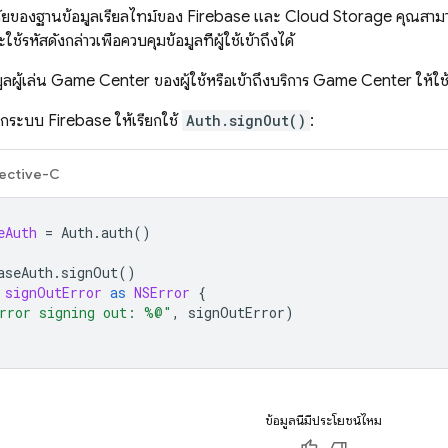
องฐานข้อมูลเรียลไทม์ของ Firebase และ Cloud Storage คุณสามารถรับรหัส
ช้รหัสดังกล่าวเพื่อควบคุมข้อมูลที่ผู้ใช้เข้าถึงได้
ูลผู้เล่น Game Center ของผู้ใช้หรือเข้าถึงบริการ Game Center ให้ใช้
กระบบ Firebase ให้เรียกใช้
Auth.signOut()
:
ective-C
eAuth
=
Auth
.
auth
()
aseAuth
.
signOut
()
signOutError
as
NSError
{
rror signing out: %@"
,
signOutError
)
ข้อมูลนี้มีประโยชน์ไหม