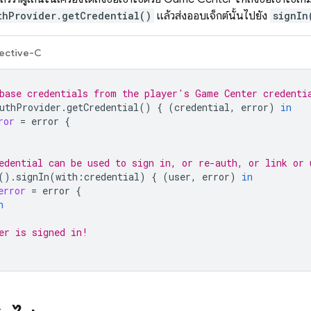
thProvider.getCredential()
แล้วส่งออบเจ็กต์นั้นไปยัง
signIn
ective-C
base credentials from the player's Game Center credenti
uthProvider
.
getCredential
()
{
(
credential
,
error
)
in
ror
=
error
{
edential can be used to sign in, or re-auth, or link or 
().
signIn
(
with
:
credential
)
{
(
user
,
error
)
in
error
=
error
{
n
er is signed in!