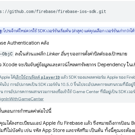
s://github.com/firebase/firebase-ios-sdk.git
ุ:
โปรเจ็กต์ใหม่ควรใช้ SDK เวอร์ชันเริ่มต้น (ล่าสุด) แต่คุณเลือก เวอร์ชันเก่ากว่า
ase Authentication
คลัง
-ObjC
ลงในส่วน
แฟล็ก Linker อื่นๆ
ของการตั้งค่าบิลด์ของเป้าหมาย
ล้ว Xcode จะเริ่มจับคู่ข้อมูลและดาวน์โหลดทรัพยากร Dependency ในเบื
pple ได้
เลิกใช้งานฟิลด์
แล้ว SDK ของแพลตฟอร์ม Apple ของ Fireb
playerID
นต้นไป การอัปเกรดเป็น SDK เวอร์ชัน 10.5.0 ขึ้นไปจะอัปเดตการผสานรวมที่มีอยู่ซึ
 การอัปเกรดการผสานรวมการลงชื่อเข้าใช้ Game Center ที่มีอยู่เป็น SDK เวอร์ชั
s.signInWithGameCenter
ขั้นตอนการกำหนดค่าต่อไปนี้
คุณได้ลงทะเบียนแอป Apple กับ Firebase แล้ว ซึ่งหมายถึงการป้อน
เติมที่ไม่บังคับ เช่น รหัส App Store และรหัสทีม เป็นต้น ทั้งนี้คุณจะต้อ