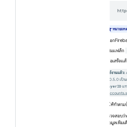
Open
ID Connect
ใช้ระบบการตรวจสอบสิทธิ์ที่
  http
กำหนดเอง
การตรวจสอบสิทธิ์แบบไม่ระบุตัว
ตน
หมายเหต
การเปิดใช้การตรวจสอบสิทธิ์แบบ
ข้ามแอปด้วย Keychain ที่แชร์
เลือก
Fireb
ลิงก์ผู้ให้บริการการตรวจสอบสิทธิ์
เพิ่มแฟล็ก
หลายราย
การตรวจสอบสิทธิ์แบบหลายปัจจัย
เมื่อเสร็จแ
ทาง SMS
การตรวจสอบสิทธิ์แบบหลายปัจจัย
เลิกใช้งานแล้ว:
A
ของ TOTP
เวอร์ชัน 10.5.0 เป็
สถานะผ่านในการดำเนินการอีเมล
แทน
teamPlayerID
จัดการข้อผิดพลาด
ได้ที่
วิธี: account
Android
จากนั้น ให้ทำตาม
Flutter
Web
ตรวจสอบว่า
C++
ข้อมูลเพิ่ม