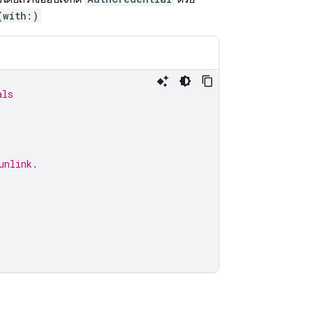
(with:)
als
unlink.