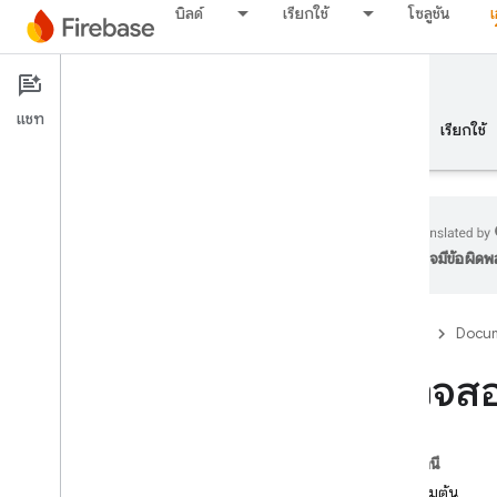
บิลด์
เรียกใช้
โซลูชัน
Documentation
Authentication
แชท
ภาพรวม
พื้นฐาน
AI
บิลด์
เรียกใช้
อาจมีข้อผิด
ภาพรวม
Firebase
Docum
ชุดโปรแกรมจำลอง
ตรวจสอ
Authentication
บทนำ
ในหน้านี้
ฉันต้องไปที่ไหน
ก่อนเริ่มต้น
ผู้ใช้ในโปรเจ็กต์ Firebase