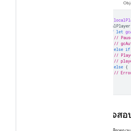
Swift
Obj
Cloud Firestore
let
localPl
Realtime Database
localPlayer
if
let
gc
// Paus
Storage
// gcAu
}
else
if
กฎความปลอดภัย
// Play
// play
}
else
{
App Hosting
// Erro
}
Hosting
}
Cloud Functions
Extensions
ตรวจสอบส
Firebase ML
หลังจากพิจารณาแล้