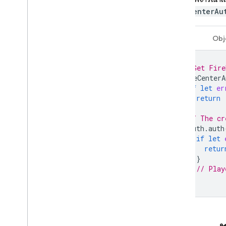
GameCenterAu
ผลิตภัณฑ์ที่เกี่ยวข้อง
Cloud Messaging
Swift
Obj
Remote Config
// Get Fire
GameCenterA
if
let
er
return
}
// The cr
Auth
.
auth
if
let
retur
}
// Play
}