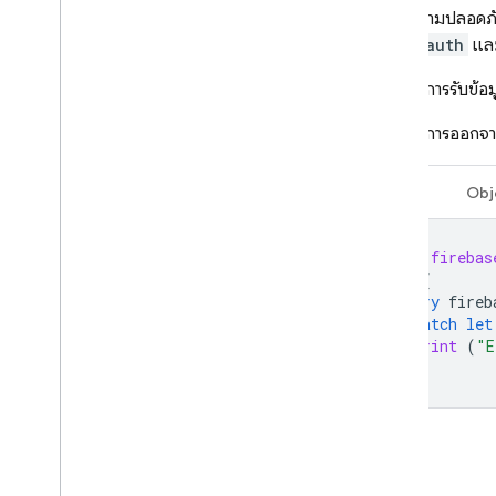
ในกฎความปลอดภัยข
ตัวแปร
auth
และใ
หากต้องการรับข้อม
หากต้องการออกจา
Swift
Obj
let
firebas
do
{
try
fireb
}
catch
let
print
(
"E
}