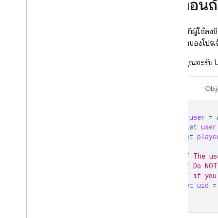
ขั้นตอนถ
หลังจากที่ผู้ใช้ลง
ส่วนหนึ่งของโปรเจ
ในเกม คุณจะรับ U
Swift
Obj
let
user
=
if
let
user
let
playe
// The us
// Do NOT
// if you
let
uid
=
}