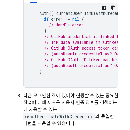
Auth
().
currentUser
.
link
(
withCredential
if
error
!=
nil
{
// Handle error.
}
// GitHub credential is linked to th
// IdP data available in authResult.
// GitHub OAuth access token can als
// (authResult.credential as? OAuthC
// GitHub OAuth ID token can be retr
// (authResult.credential as? OAuthC
}
최근 로그인한 적이 있어야 진행할 수 있는 중요한
작업에 대해 새로운 사용자 인증 정보를 검색하는
데 사용할 수 있는
reauthenticateWithCredential
와 동일한
패턴을 사용할 수 있습니다.