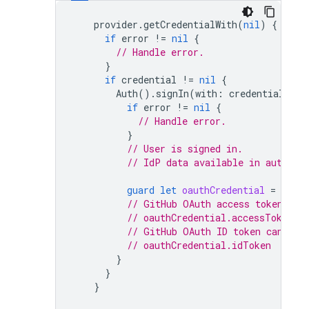
provider
.
getCredentialWith
(
nil
)
{
cred
if
error
!=
nil
{
// Handle error.
}
if
credential
!=
nil
{
Auth
().
signIn
(
with
:
credential
)
{
if
error
!=
nil
{
// Handle error.
}
// User is signed in.
// IdP data available in authRes
guard
let
oauthCredential
=
authR
// GitHub OAuth access token can
// oauthCredential.accessToken
// GitHub OAuth ID token can be 
// oauthCredential.idToken
}
}
}