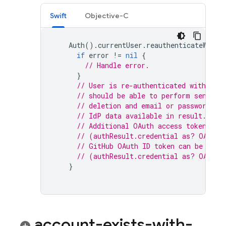
Swift
Objective-C
Auth
().
currentUser
.
reauthenticateWithC
if
error
!=
nil
{
// Handle error.
}
// User is re-authenticated with fre
// should be able to perform sensiti
// deletion and email or password up
// IdP data available in result.addi
// Additional OAuth access token is 
// (authResult.credential as? OAuthC
// GitHub OAuth ID token can be retr
// (authResult.credential as? OAuthC
}
account-exists-with-