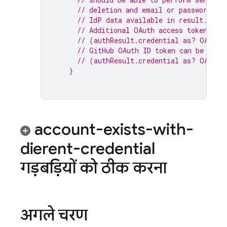
// deletion and email or password up
// IdP data available in result.addi
// Additional OAuth access token is 
// (authResult.credential as? OAuthC
// GitHub OAuth ID token can be retr
// (authResult.credential as? OAuthC
}
account-exists-with-
different-credential
गड़बड़ियों को ठीक करना
अगले चरण