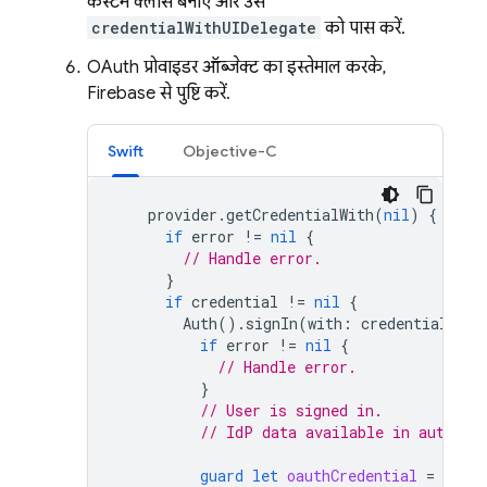
कस्टम क्लास बनाएं और उसे
credentialWithUIDelegate
को पास करें.
OAuth प्रोवाइडर ऑब्जेक्ट का इस्तेमाल करके,
Firebase से पुष्टि करें.
Swift
Objective-C
provider
.
getCredentialWith
(
nil
)
{
cred
if
error
!=
nil
{
// Handle error.
}
if
credential
!=
nil
{
Auth
().
signIn
(
with
:
credential
)
{
if
error
!=
nil
{
// Handle error.
}
// User is signed in.
// IdP data available in authRes
guard
let
oauthCredential
=
authR