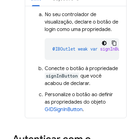
No seu controlador de
visualização, declare o botão de
login como uma propriedade.
@IBOutlet
weak
var
signInButton
:
G
Conecte o botão à propriedade
signInButton
que você
acabou de declarar.
Personalize o botão ao definir
as propriedades do objeto
GIDSignInButton
.
Autenticar com o