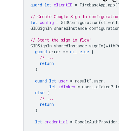
guard
let
clientID
=
FirebaseApp
.
app
()?.
op
// Create Google Sign In configuration obj
let
config
=
GIDConfiguration
(
clientID
:
cl
GIDSignIn
.
sharedInstance
.
configuration
=
c
// Start the sign in flow!
GIDSignIn
.
sharedInstance
.
signIn
(
withPresen
guard
error
==
nil
else
{
// ...
return
}
guard
let
user
=
result
?.
user
,
let
idToken
=
user
.
idToken
?.
tokenS
else
{
// ...
return
}
let
credential
=
GoogleAuthProvider
.
cred