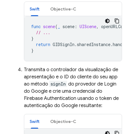
Swift
Objective-C
func
scene
(
_
scene
:
UIScene
,
openURLContex
// ...
}
return
GIDSignIn
.
sharedInstance
.
handle
(
u
}
Transmita o controlador da visualização de
apresentação e o ID do cliente do seu app
ao método
signIn
do provedor de Login
do Google e crie uma credencial do
Firebase Authentication usando o token de
autenticação do Google resultante:
Swift
Objective-C