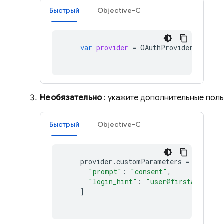
Быстрый
Objective-C
var
provider
=
OAuthProvider
(
provid
Необязательно
: укажите дополнительные поль
Быстрый
Objective-C
provider
.
customParameters
=
[
"prompt"
:
"consent"
,
"login_hint"
:
"user@firstadd.onmi
]