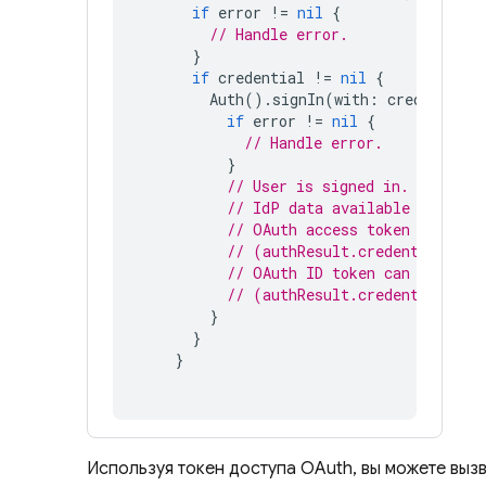
if
error
!=
nil
{
// Handle error.
}
if
credential
!=
nil
{
Auth
().
signIn
(
with
:
credential
)
if
error
!=
nil
{
// Handle error.
}
// User is signed in.
// IdP data available in auth
// OAuth access token can als
// (authResult.credential as?
// OAuth ID token can also be
// (authResult.credential as?
}
}
}
Используя токен доступа OAuth, вы можете выз