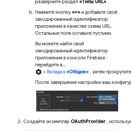
разверните раздел
«Типы URL»
.
Нажмите кнопку
«+»
и добавьте свой
закодированный идентификатор
приложения в качестве схемы URL.
Остальные поля оставьте пустыми.
Вы можете найти свой
закодированный идентификатор
приложения в консоли
Firebase
:
перейдите в...
settings
>
Вкладка
«Общие»
, затем прокрутит
После завершения настройки ваш конфигур
Создайте экземпляр
OAuthProvider
, использу