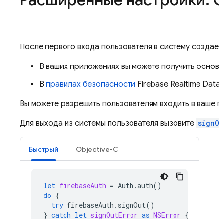
Расширенные настройки: 
После первого входа пользователя в систему создае
В ваших приложениях вы можете получить осн
В
правилах безопасности
Firebase Realtime Dat
Вы можете разрешить пользователям входить в ваше
Для выхода из системы пользователя вызовите
signO
Быстрый
Objective-C
let
firebaseAuth
=
Auth
.
auth
()
do
{
try
firebaseAuth
.
signOut
()
}
catch
let
signOutError
as
NSError
{