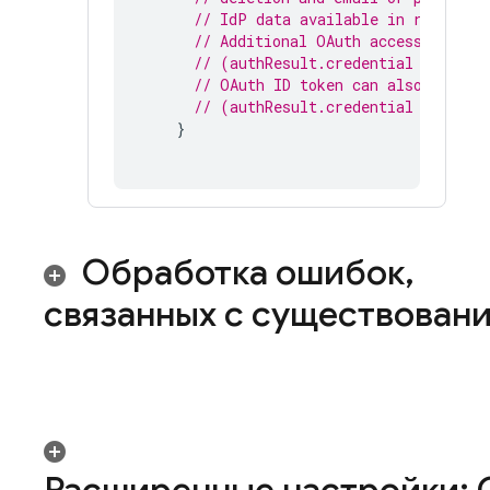
// IdP data available in result.a
// Additional OAuth access token 
// (authResult.credential as? OAu
// OAuth ID token can also be ret
// (authResult.credential as? OAu
}
Обработка ошибок
,
связанных с существован