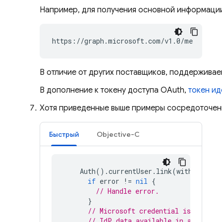
Например, для получения основной информации 
https://graph.microsoft.com/v1.0/me
В отличие от других поставщиков, поддерживае
В дополнение к токену доступа OAuth,
токен и
Хотя приведенные выше примеры сосредоточены
Быстрый
Objective-C
Auth
().
currentUser
.
link
(
withCredent
if
error
!=
nil
{
// Handle error.
}
// Microsoft credential is linked
// IdP data available in authResu