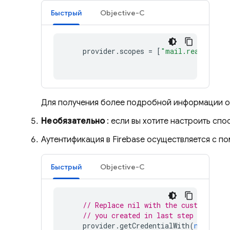
Быстрый
Objective-C
provider
.
scopes
=
[
"mail.read"
,
"ca
Для получения более подробной информации о
Необязательно
: если вы хотите настроить сп
Аутентификация в Firebase осуществляется с 
Быстрый
Objective-C
// Replace nil with the custom clas
// you created in last step to use 
provider
.
getCredentialWith
(
nil
)
{
c