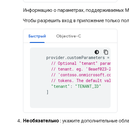
Информацию о параметрах, поддерживаемых Mic
Чтобы разрешить вход в приложение только пол
Быстрый
Objective-C
provider
.
customParameters
=
[
// Optional "tenant" parameter in
// tenant. eg. '8eaef023-2b34-4da
// 'contoso.onmicrosoft.com' or "
// tokens. The default value is "
"tenant"
:
"TENANT_ID"
]
Необязательно
: укажите дополнительные обла