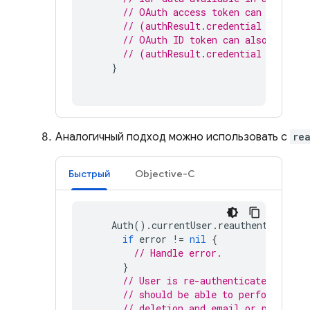
// OAuth access token can also be
// (authResult.credential as? OAu
// OAuth ID token can also be ret
// (authResult.credential as? OAu
}
Аналогичный подход можно использовать с
re
Быстрый
Objective-C
Auth
().
currentUser
.
reauthenticateWi
if
error
!=
nil
{
// Handle error.
}
// User is re-authenticated with 
// should be able to perform sens
// deletion and email or password