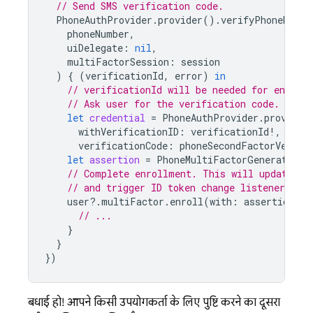
// Send SMS verification code.
PhoneAuthProvider
.
provider
().
verifyPhoneNumbe
phoneNumber
,
uiDelegate
:
nil
,
multiFactorSession
:
session
)
{
(
verificationId
,
error
)
in
// verificationId will be needed for enroll
// Ask user for the verification code.
let
credential
=
PhoneAuthProvider
.
provider
withVerificationID
:
verificationId
!,
verificationCode
:
phoneSecondFactorVerifi
let
assertion
=
PhoneMultiFactorGenerator
.
a
// Complete enrollment. This will update th
// and trigger ID token change listener.
user
?.
multiFactor
.
enroll
(
with
:
assertion
,
d
// ...
}
}
})
बधाई हो! आपने किसी उपयोगकर्ता के लिए, पुष्टि करने का दूसरा