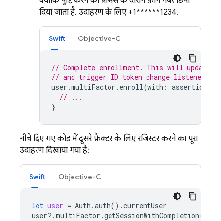
क्योंकि पुष्टि करने की प्रोसेस के दौरान फ़ोन नंबर छिपा
दिया जाता है. उदाहरण के लिए, +1******1234.
Swift
Objective-C
// Complete enrollment. This will update t
// and trigger ID token change listener.
user
.
multiFactor
.
enroll
(
with
:
assertion
,
d
// ...
}
नीचे दिए गए कोड में, दूसरे फ़ैक्टर के लिए रजिस्टर करने का पूरा
उदाहरण दिखाया गया है:
Swift
Objective-C
let
user
=
Auth
.
auth
().
currentUser
user
?.
multiFactor
.
getSessionWithCompletion
({
(
s