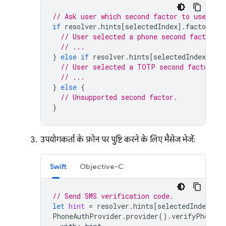
// Ask user which second factor to use. Th
if
resolver
.
hints
[
selectedIndex
].
factorID
=
// User selected a phone second factor.
// ...
}
else
if
resolver
.
hints
[
selectedIndex
].
fac
// User selected a TOTP second factor.
// ...
}
else
{
// Unsupported second factor.
}
उपयोगकर्ता के फ़ोन पर पुष्टि करने के लिए मैसेज भेजें:
Swift
Objective-C
// Send SMS verification code.
let
hint
=
resolver
.
hints
[
selectedIndex
]
as
PhoneAuthProvider
.
provider
().
verifyPhoneNu