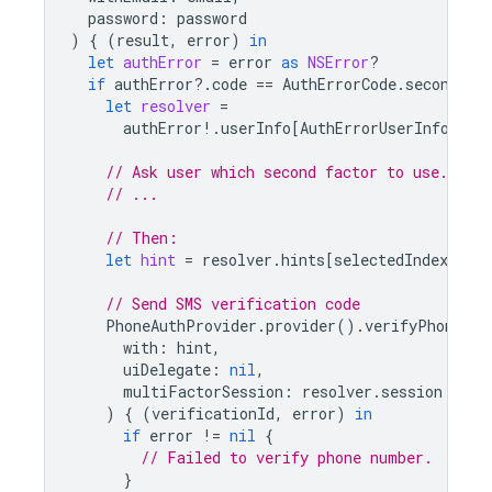
password
:
password
)
{
(
result
,
error
)
in
let
authError
=
error
as
NSError
?
if
authError
?.
code
==
AuthErrorCode
.
secondFac
let
resolver
=
authError
!.
userInfo
[
AuthErrorUserInfoMult
// Ask user which second factor to use.
// ...
// Then:
let
hint
=
resolver
.
hints
[
selectedIndex
]
as
// Send SMS verification code
PhoneAuthProvider
.
provider
().
verifyPhoneNum
with
:
hint
,
uiDelegate
:
nil
,
multiFactorSession
:
resolver
.
session
)
{
(
verificationId
,
error
)
in
if
error
!=
nil
{
// Failed to verify phone number.
}