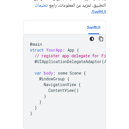
التطبيق. لمزيد من المعلومات، راجِع
تعليمات
.
SwiftUI
SwiftUI
@
main
struct
YourApp
:
App
{
// register app delegate for Firebase se
@
UIApplicationDelegateAdaptor
(
AppDelegat
var
body
:
some
Scene
{
WindowGroup
{
NavigationView
{
ContentView
()
}
}
}
}