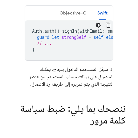
Objective-C
Swift
Auth
.
auth
().
signIn
(
withEmail
:
email
,
passw
guard
let
strongSelf
=
self
else
{
return
// ...
}
إذا سجّل المستخدم الدخول بنجاح، يمكنك
الحصول على بيانات حساب المستخدم من عنصر
النتيجة الذي يتم تمريره إلى طريقة رد الاتصال.
ننصحك بما يلي: ضبط سياسة
كلمة مرور