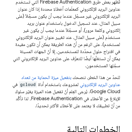
تُظهر بعض طرق
Firebase Authentication
التي تستخدم
عناوين البريد الإلكتروني كمعلَمات أخطاءً محددة إذا كان عنوان
البريد الإلكتروني غير مسجّل عندما يجب أن يكون مسجّلاً (على
سبيل المثال، عند تسجيل الدخول باستخدام عنوان بريد
إلكتروني وكلمة مرور)، أو مسجّلاً عندما يجب أن يكون غير
مستخدَم (على سبيل المثال، عند تغيير عنوان البريد الإلكتروني
لمستخدم). على الرغم من أنّ هذه الطريقة يمكن أن تكون مفيدة
في اقتراح حلول محدّدة للمستخدمين، إلا أنّ الجهات المسيئة
يمكن أن تستغلّها أيضًا للتعرّف على عناوين البريد الإلكتروني التي
سجّلها المستخدمون.
للحدّ من هذا الخطر، ننصحك
بتفعيل ميزة الحماية من تعداد
عناوين البريد الإلكتروني
لمشروعك باستخدام أداة
gcloud
في
Google Cloud. يُرجى العِلم أنّ تفعيل هذه الميزة يغيّر سلوك
الإبلاغ عن الأخطاء في
Firebase Authentication
، لذا تأكَّد
من أنّ تطبيقك لا يعتمد على الأخطاء الأكثر تحديدًا.
الخطوات التالية