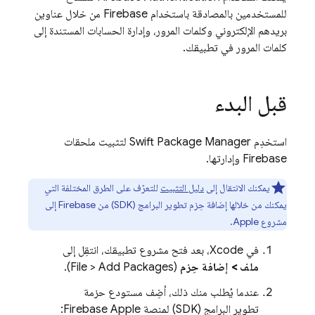
للمستخدمين بالمصادقة باستخدام Firebase من خلال عناوين
بريدهم الإلكتروني وكلمات المرور، وإدارة الحسابات المستندة إلى
كلمات المرور في تطبيقك.
قبل البدء
استخدِم Swift Package Manager لتثبيت ملحقات
Firebase وإدارتها.
يمكنك الانتقال إلى
دليل التثبيت
للتعرّف على الطرق المختلفة التي
يمكنك من خلالها إضافة حِزم تطوير البرامج (SDK) من Firebase إلى
مشروع Apple.
في Xcode، بعد فتح مشروع تطبيقك، انتقِل إلى
ملف > إضافة حِزم
(File > Add Packages).
عندما يُطلب منك ذلك، أضِف مستودع حزمة
تطوير البرامج (SDK) لمنصة Firebase Apple: