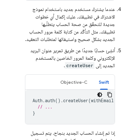
عندما يشترك مستخدم جديد باستخدام نموذج
الاشتراك في تطبيقك، عليك إكمال أي خطوات
جديدة للتحقّق من صحة الحساب يتطلّبها
تطبيقك، مثل التأكّد من كتابة كلمة مرور الحساب
الجديد بشكل صحيح واستيفائها لمتطلبات التعقيد.
أنشِئ حسابًا جديدًا عن طريق تمرير عنوان البريد
الإلكتروني وكلمة المرور الخاصين بالمستخدم
الجديد إلى
createUser
.
Objective-C
Swift
Auth
.
auth
().
createUser
(
withEmail
:
email
,
p
// ...
}
إذا تم إنشاء الحساب الجديد بنجاح، يتم تسجيل