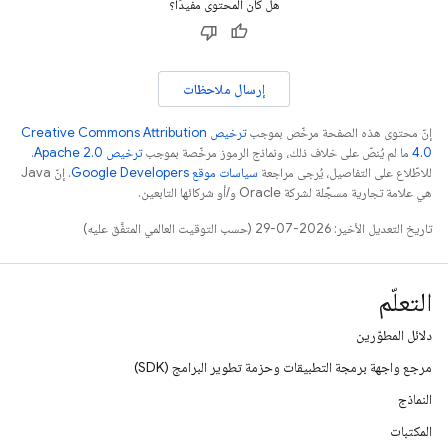
هل كان المحتوى مفيدًا؟
إرسال ملاحظات
إنّ محتوى هذه الصفحة مرخّص بموجب
ترخيص Creative Commons Attribution
4.0‏
ما لم يُنصّ على خلاف ذلك، ونماذج الرموز مرخّصة بموجب
ترخيص Apache 2.0‏
.
للاطّلاع على التفاصيل، يُرجى مراجعة
سياسات موقع Google Developers‏
. إنّ Java
هي علامة تجارية مسجَّلة لشركة Oracle و/أو شركائها التابعين.
تاريخ التعديل الأخير: 2026-07-29 (حسب التوقيت العالمي المتفَّق عليه)
التعلّم
دلائل المطوّرين
مرجع واجهة برمجة التطبيقات وحزمة تطوير البرامج (SDK)
النماذج
المكتبات