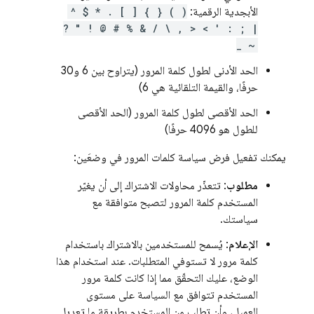
الأبجدية الرقمية:
^ $ * . [ ] { } ( )
? " ! @ # % & / \ , > < ' : ; |
_ ~
الحد الأدنى لطول كلمة المرور (يتراوح بين 6 و30
حرفًا، والقيمة التلقائية هي 6)
الحد الأقصى لطول كلمة المرور (الحد الأقصى
للطول هو 4096 حرفًا)
يمكنك تفعيل فرض سياسة كلمات المرور في وضعَين:
مطلوب
: تتعذّر محاولات الاشتراك إلى أن يغيّر
المستخدم كلمة المرور لتصبح متوافقة مع
سياستك.
الإعلام
: يُسمح للمستخدمين بالاشتراك باستخدام
كلمة مرور لا تستوفي المتطلبات. عند استخدام هذا
الوضع، عليك التحقّق مما إذا كانت كلمة مرور
المستخدم تتوافق مع السياسة على مستوى
العميل، وأن تطلب من المستخدم بطريقة ما تعديل