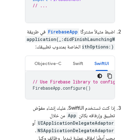
// ...
اضبط مثيلاً مشتركًا
FirebaseApp
في طريقة
application(_:didFinishLaunchingW
ithOptions:)
الخاصة بمندوب تطبيقك:
Objective-C
Swift
SwiftUI
// Use Firebase library to configure APIs
FirebaseApp
.
configure
()
إذا كنت تستخدم SwiftUI، عليك إنشاء مفوّض
تطبيق وإرفاقه بكائن
App
من خلال
UIApplicationDelegateAdaptor
أو
.
NSApplicationDelegateAdaptor
يجب أيضًا إيقاف عملية تبديل وظائف وكيل