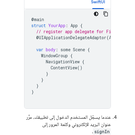
SwiftUI
@
main
struct
YourApp
:
App
{
// register app delegate for Firebase se
@
UIApplicationDelegateAdaptor
(
AppDelegat
var
body
:
some
Scene
{
WindowGroup
{
NavigationView
{
ContentView
()
}
}
}
}
عندما يسجّل المستخدم الدخول إلى تطبيقك، مرِّر
عنوان البريد الإلكتروني وكلمة المرور إلى
.
signIn