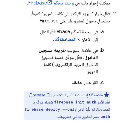
يمكنك إجراء ذلك من
وحدة تحكّم
Firebase
.
فعِّل خيار "البريد الإلكتروني/كلمة المرور" كموفّر
تسجيل دخول لمشروعك على Firebase:
في وحدة تحكّم
Firebase
، انتقِل
إلى
الأمان
>
المصادقة
.
في علامة التبويب
طريقة تسجيل
الدخول
، فعِّل موفّر خدمة تسجيل
الدخول
البريد الإلكتروني/كلمة
المرور
.
انقر على
حفظ
.
ملاحظة:
إذا كنت تفضّل استخدام
CLI
Firebase
،
نفِّذ الأمر
لإعداد موفّري
firebase init auth
المصادقة، ثم نفِّذ الأمر
firebase deploy --only
لنشر التغييرات في مشروعك.
auth