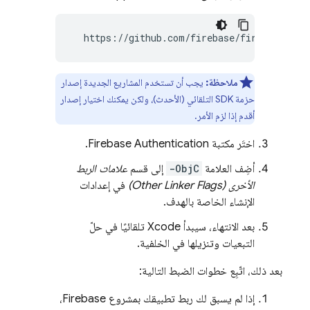
  https://github.com/firebase/firebase-ios
ملاحظة:
يجب أن تستخدم المشاريع الجديدة إصدار
حزمة SDK التلقائي (الأحدث)، ولكن يمكنك اختيار إصدار
أقدم إذا لزم الأمر.
اختَر مكتبة
Firebase Authentication
.
أضِف العلامة
-ObjC
إلى قسم
علامات الربط
الأخرى (Other Linker Flags)
في إعدادات
الإنشاء الخاصة بالهدف.
بعد الانتهاء، سيبدأ Xcode تلقائيًا في حلّ
التبعيات وتنزيلها في الخلفية.
بعد ذلك، اتّبِع خطوات الضبط التالية:
إذا لم يسبق لك ربط تطبيقك بمشروع Firebase،