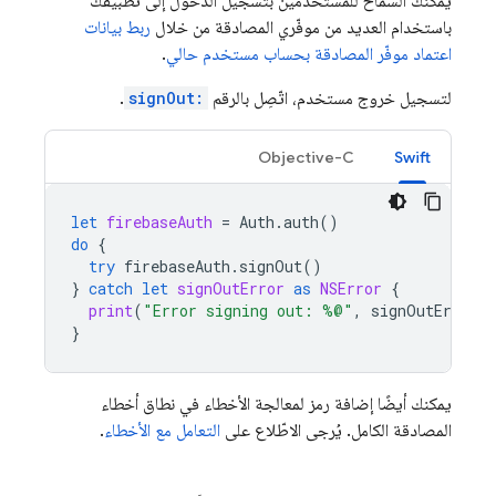
يمكنك السماح للمستخدمين بتسجيل الدخول إلى تطبيقك
باستخدام العديد من موفّري المصادقة من خلال
ربط بيانات
اعتماد موفّر المصادقة بحساب مستخدم حالي
.
لتسجيل خروج مستخدم، اتّصِل بالرقم
signOut:
.
Objective-C
Swift
let
firebaseAuth
=
Auth
.
auth
()
do
{
try
firebaseAuth
.
signOut
()
}
catch
let
signOutError
as
NSError
{
print
(
"Error signing out: %@"
,
signOutError
)
}
يمكنك أيضًا إضافة رمز لمعالجة الأخطاء في نطاق أخطاء
المصادقة الكامل. يُرجى الاطّلاع على
التعامل مع الأخطاء
.