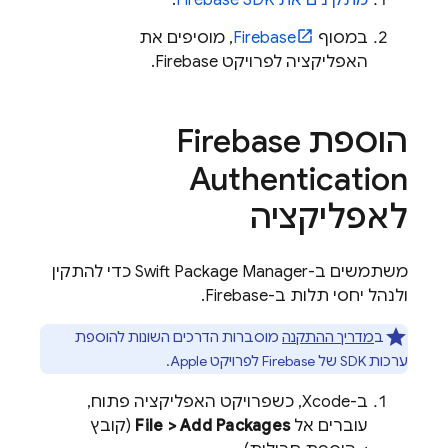
מתקינים את Firebase SDK
.
במסוף
Firebase
, מוסיפים את
האפליקציה לפרויקט Firebase.
הוספת
Firebase
Authentication
לאפליקציה
משתמשים ב-Swift Package Manager כדי להתקין
ולנהל יחסי תלות ב-Firebase.
ב
מדריך ההתקנה
מוסברות הדרכים השונות להוספת
ערכות SDK של Firebase לפרויקט Apple.
ב-Xcode, כשפרויקט האפליקציה פתוח,
עוברים אל
File > Add Packages
(קובץ