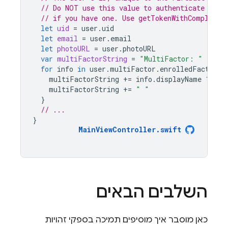
// Do NOT use this value to authenticate with
// if you have one. Use getTokenWithCompletio
let
uid
=
user
.
uid
let
email
=
user
.
email
let
photoURL
=
user
.
photoURL
var
multiFactorString
=
"MultiFactor: "
for
info
in
user
.
multiFactor
.
enrolledFactors
multiFactorString
+=
info
.
displayName
??
"[
multiFactorString
+=
" "
}
// ...
}
MainViewController
.
swift
השלבים הבאים
כאן מוסבר איך מוסיפים תמיכה בספקי זהויות