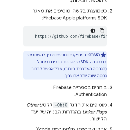
> הוספת חבילות).
כשמוצגת בקשה, מוסיפים את מאגר
Firebase Apple platforms SDK:
  https://github.com/firebase/firebase-ios
הערה:
בפרויקטים חדשים צריך להשתמש
בגרסת ה-SDK שמוגדרת כברירת מחדל
(הגרסה העדכנית ביותר), אבל אפשר לבחור
גרסה ישנה יותר אם צריך.
בוחרים בספרייה
Firebase
.
Authentication
מוסיפים את הדגל
-ObjC
לקטע
Other
Linker Flags
בהגדרות הבנייה של יעד
הקישור.
אחרי שתסיימו, פלטפורמת Xcode