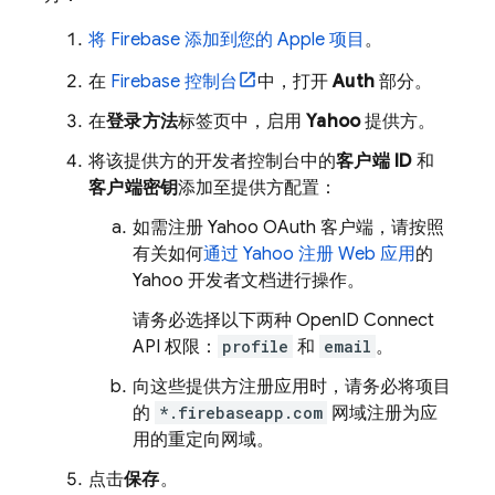
将 Firebase 添加到您的 Apple 项目
。
在
Firebase
控制台
中，打开
Auth
部分。
在
登录方法
标签页中，启用
Yahoo
提供方。
将该提供方的开发者控制台中的
客户端 ID
和
客户端密钥
添加至提供方配置：
如需注册 Yahoo OAuth 客户端，请按照
有关如何
通过 Yahoo 注册 Web 应用
的
Yahoo 开发者文档进行操作。
请务必选择以下两种 OpenID Connect
API 权限：
profile
和
email
。
向这些提供方注册应用时，请务必将项目
的
*.firebaseapp.com
网域注册为应
用的重定向网域。
点击
保存
。