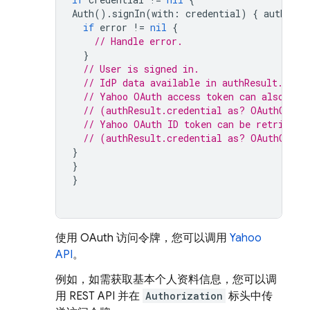
Auth
().
signIn
(
with
:
credential
)
{
authResu
if
error
!=
nil
{
// Handle error.
}
// User is signed in.
// IdP data available in authResult.addi
// Yahoo OAuth access token can also be 
// (authResult.credential as? OAuthCrede
// Yahoo OAuth ID token can be retrieved
// (authResult.credential as? OAuthCrede
}
}
}
使用 OAuth 访问令牌，您可以调用
Yahoo
API
。
例如，如需获取基本个人资料信息，您可以调
用 REST API 并在
Authorization
标头中传