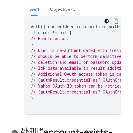
Swift
Objective-C
Auth
().
currentUser
.
reauthenticateWithCrede
if
error
!=
nil
{
// Handle error.
}
// User is re-authenticated with fresh tok
// should be able to perform sensitive ope
// deletion and email or password update.
// IdP data available in result.additional
// Additional OAuth access token is can al
// (authResult.credential as? OAuthCredent
// Yahoo OAuth ID token can be retrieved b
// (authResult.credential as? OAuthCredent
}
处理“account-exists-