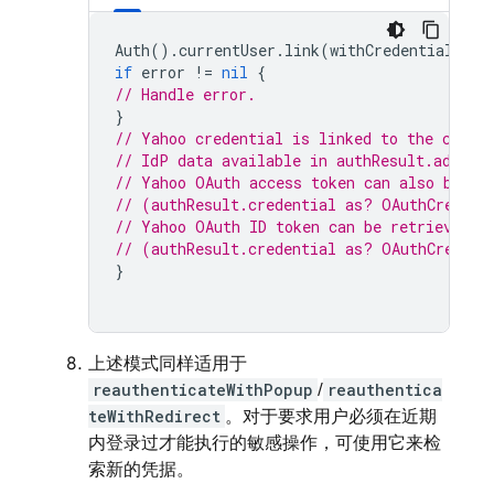
Auth
().
currentUser
.
link
(
withCredential
:
cr
if
error
!=
nil
{
// Handle error.
}
// Yahoo credential is linked to the curre
// IdP data available in authResult.additi
// Yahoo OAuth access token can also be re
// (authResult.credential as? OAuthCredent
// Yahoo OAuth ID token can be retrieved b
// (authResult.credential as? OAuthCredent
}
上述模式同样适用于
reauthenticateWithPopup
/
reauthentica
teWithRedirect
。对于要求用户必须在近期
内登录过才能执行的敏感操作，可使用它来检
索新的凭据。