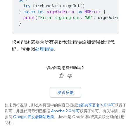
try
firebaseAuth
.
signOut
()
}
catch
let
signOutError
as
NSError
{
print
(
"Error signing out: %@"
,
signOutError
)
}
您可能还需要为所有身份验证错误添加错误处理代
码。请参阅
处理错误
。
该内容对您有帮助吗？
发送反馈
如未另行说明，那么本页面中的内容已根据
知识共享署名 4.0 许可
获得了
许可，并且代码示例已根据
Apache 2.0 许可
获得了许可。有关详情，请
参阅
Google 开发者网站政策
。Java 是 Oracle 和/或其关联公司的注册
商标。