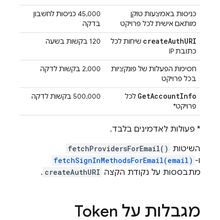
כניסות באמצעות טוקן
‫45,000 כניסות לחשבון
מותאם אישית לכל פרויקט
בדקה
create
Auth
URI
שיחות לכל
‫120 בקשות בשעה
כתובת IP
חסימת הפעלות של פונקציות
‫2,000 בקשות לדקה
בכל פרויקט
Get
Account
Info
לכל
‫500,000 בקשות לדקה
פרויקט*
* פעולות לאדמינים בלבד.
השיטות
fetchProvidersForEmail()
ו-
fetchSignInMethodsForEmail(email)
מתבססות על נקודת הקצה
createAuthURI
.
מגבלות על Token