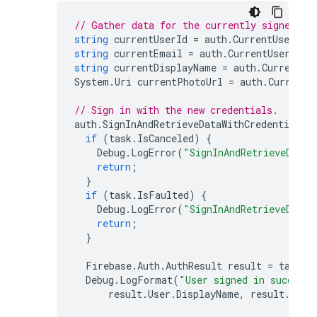
// Gather data for the currently signed in
string
currentUserId
=
auth
.
CurrentUser
.
Us
string
currentEmail
=
auth
.
CurrentUser
.
Ema
string
currentDisplayName
=
auth
.
CurrentUs
System
.
Uri
currentPhotoUrl
=
auth
.
CurrentU
// Sign in with the new credentials.
auth
.
SignInAndRetrieveDataWithCredentialAs
if
(
task
.
IsCanceled
)
{
Debug
.
LogError
(
"SignInAndRetrieveDataW
return
;
}
if
(
task
.
IsFaulted
)
{
Debug
.
LogError
(
"SignInAndRetrieveDataW
return
;
}
Firebase
.
Auth
.
AuthResult
result
=
task
.
R
Debug
.
LogFormat
(
"User signed in successf
result
.
User
.
DisplayName
,
result
.
User