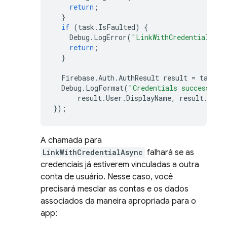
return
;
}
if
(
task
.
IsFaulted
)
{
Debug
.
LogError
(
"LinkWithCredentialAsyn
return
;
}
Firebase
.
Auth
.
AuthResult
result
=
task
.
R
Debug
.
LogFormat
(
"Credentials successfull
result
.
User
.
DisplayName
,
result
.
User
});
A chamada para
LinkWithCredentialAsync
falhará se as
credenciais já estiverem vinculadas a outra
conta de usuário. Nesse caso, você
precisará mesclar as contas e os dados
associados da maneira apropriada para o
app: