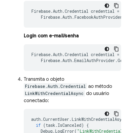
Firebase
.
Auth
.
Credential
credential
=
Firebase
.
Auth
.
FacebookAuthProvider
.
Get
Login com e-mail/senha
Firebase
.
Auth
.
Credential
credential
=
Firebase
.
Auth
.
EmailAuthProvider
.
GetCre
Transmita o objeto
Firebase.Auth.Credential
ao método
LinkWithCredentialAsync
do usuário
conectado:
auth
.
CurrentUser
.
LinkWithCredentialAsync
(
c
if
(
task
.
IsCanceled
)
{
Debug
.
LogError
(
"LinkWithCredentialAsyn