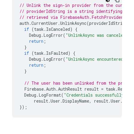
// Unlink the sign-in provider from the current
// providerIdString is a string identifying a p
// retrieved via FirebaseAuth.FetchProvidersFor
auth
.
CurrentUser
.
UnlinkAsync
(
providerIdString
).
if
(
task
.
IsCanceled
)
{
Debug
.
LogError
(
"UnlinkAsync was canceled."
)
return
;
}
if
(
task
.
IsFaulted
)
{
Debug
.
LogError
(
"UnlinkAsync encountered an 
return
;
}
// The user has been unlinked from the provid
Firebase
.
Auth
.
AuthResult
result
=
task
.
Result
Debug
.
LogFormat
(
"Credentials successfully un
result
.
User
.
DisplayName
,
result
.
User
.
User
});