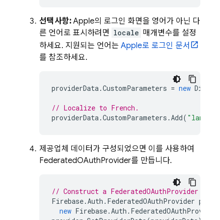
선택사항:
Apple의 로그인 화면을 영어가 아닌 다
른 언어로 표시하려면
locale
매개변수를 설정
하세요. 지원되는 언어는
Apple로 로그인 문서
를 참조하세요.
providerData
.
CustomParameters
=
new
Dictio
// Localize to French.
providerData
.
CustomParameters
.
Add
(
"languag
제공업체 데이터가 구성되었으면 이를 사용하여
FederatedOAuthProvider를 만듭니다.
// Construct a FederatedOAuthProvider for 
Firebase
.
Auth
.
FederatedOAuthProvider
provi
new
Firebase
.
Auth
.
FederatedOAuthProvider