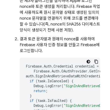
은 제3자 플러그인을 설치하여 Apple 로그인
nonce와 토큰 생성을 처리합니다. Firebase 작업
에 사용하도록 원시 문자열 상태로 생성된 임의의
nonce 문자열을 연결하기 위해 코드를 변경해야
할 수 있습니다(즉, nonce의 SHA256 다이제스트
양식이 생성되기 전에 사본 저장).
결과 토큰 문자열과 원래의 nonce를 사용하여
Firebase 사용자 인증 정보를 만들고 Firebase에
로그인합니다.
Firebase
.
Auth
.
Credential
credential
=
Firebase
.
Auth
.
OAuthProvider
.
GetCredent
auth
.
SignInAndRetrieveDataWithCredentialAs
if
(
task
.
IsCanceled
)
{
Debug
.
LogError
(
"SignInAndRetrieveDataW
return
;
}
if
(
task
.
IsFaulted
)
{
Debug
.
LogError
(
"SignInAndRetrieveDataW