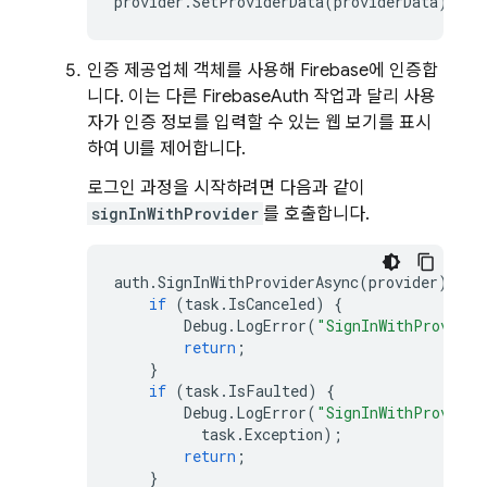
provider
.
SetProviderData
(
providerData
);
인증 제공업체 객체를 사용해 Firebase에 인증합
니다. 이는 다른 FirebaseAuth 작업과 달리 사용
자가 인증 정보를 입력할 수 있는 웹 보기를 표시
하여 UI를 제어합니다.
로그인 과정을 시작하려면 다음과 같이
signInWithProvider
를 호출합니다.
auth
.
SignInWithProviderAsync
(
provider
).
Con
if
(
task
.
IsCanceled
)
{
Debug
.
LogError
(
"SignInWithProvider
return
;
}
if
(
task
.
IsFaulted
)
{
Debug
.
LogError
(
"SignInWithProvider
task
.
Exception
);
return
;
}