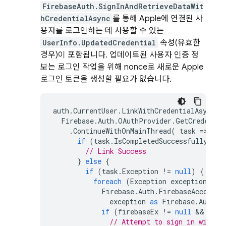
FirebaseAuth.SignInAndRetrieveDataWit
hCredentialAsync
를 통해 Apple에 연결된 사
용자를 로그인하는 데 사용할 수 있는
UserInfo.UpdatedCredential
속성(유효한
경우)이 포함됩니다. 업데이트된 사용자 인증 정
보는 로그인 작업을 위해 nonce로 새로운 Apple
로그인 토큰을 생성할 필요가 없습니다.
auth
.
CurrentUser
.
LinkWithCredentialAsync
(
Firebase
.
Auth
.
OAuthProvider
.
GetCredentia
.
ContinueWithOnMainThread
(
task
=
>
{
if
(
task
.
IsCompletedSuccessfully
)
{
// Link Success
}
else
{
if
(
task
.
Exception
!=
null
)
{
foreach
(
Exception
exception
in
Firebase
.
Auth
.
FirebaseAccountL
exception
as
Firebase
.
Auth
.
F
if
(
firebaseEx
!=
null
 && 
fire
// Attempt to sign in with t