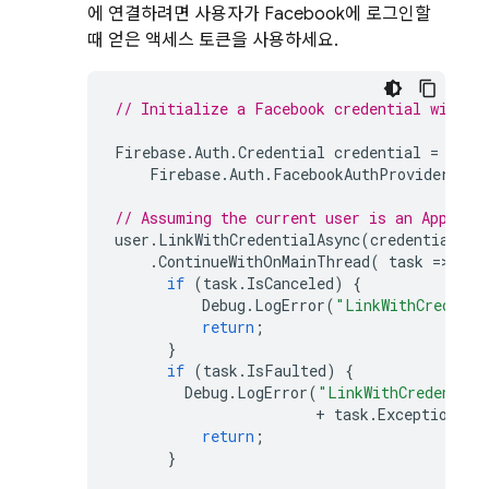
에 연결하려면 사용자가 Facebook에 로그인할
때 얻은 액세스 토큰을 사용하세요.
// Initialize a Facebook credential with a
Firebase
.
Auth
.
Credential
credential
=
Firebase
.
Auth
.
FacebookAuthProvider
.
Get
// Assuming the current user is an Apple u
user
.
LinkWithCredentialAsync
(
credential
)
.
ContinueWithOnMainThread
(
task
=
>
{
if
(
task
.
IsCanceled
)
{
Debug
.
LogError
(
"LinkWithCredenti
return
;
}
if
(
task
.
IsFaulted
)
{
Debug
.
LogError
(
"LinkWithCredential
+
task
.
Exception
);
return
;
}