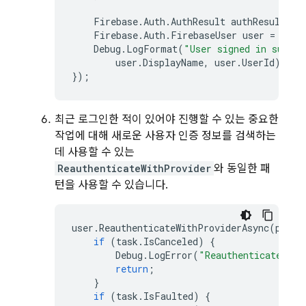
Firebase
.
Auth
.
AuthResult
authResult
=
Firebase
.
Auth
.
FirebaseUser
user
=
auth
Debug
.
LogFormat
(
"User signed in succes
user
.
DisplayName
,
user
.
UserId
);
});
최근 로그인한 적이 있어야 진행할 수 있는 중요한
작업에 대해 새로운 사용자 인증 정보를 검색하는
데 사용할 수 있는
ReauthenticateWithProvider
와 동일한 패
턴을 사용할 수 있습니다.
user
.
ReauthenticateWithProviderAsync
(
provi
if
(
task
.
IsCanceled
)
{
Debug
.
LogError
(
"ReauthenticateWith
return
;
}
if
(
task
.
IsFaulted
)
{