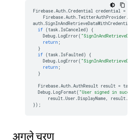
Firebase
.
Auth
.
Credential
credential
=
Firebase
.
Auth
.
TwitterAuthProvider
.
GetC
auth
.
SignInAndRetrieveDataWithCredentialAs
if
(
task
.
IsCanceled
)
{
Debug
.
LogError
(
"SignInAndRetrieveDataW
return
;
}
if
(
task
.
IsFaulted
)
{
Debug
.
LogError
(
"SignInAndRetrieveDataW
return
;
}
Firebase
.
Auth
.
AuthResult
result
=
task
.
R
Debug
.
LogFormat
(
"User signed in successf
result
.
User
.
DisplayName
,
result
.
User
});
अगले चरण