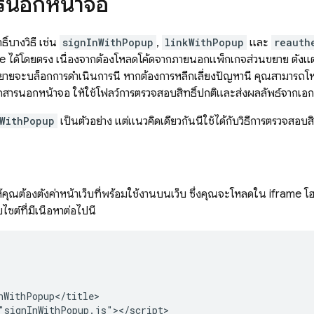
ารนอกหน้าจอ
ิ์บางวิธี เช่น
signInWithPopup
,
linkWithPopup
และ
reauth
 ได้โดยตรง เนื่องจากต้องโหลดโค้ดจากภายนอกแพ็กเกจส่วนขยาย ตั้งแ
ยจะบล็อกการดำเนินการนี้ หากต้องการหลีกเลี่ยงปัญหานี้ คุณสามารถโ
สารนอกหน้าจอ ให้ใช้โฟลว์การตรวจสอบสิทธิ์ปกติและส่งผลลัพธ์จากเ
WithPopup
เป็นตัวอย่าง แต่แนวคิดเดียวกันนี้ใช้ได้กับวิธีการตรวจสอบสิท
คุณต้องตั้งค่าหน้าเว็บที่พร้อมใช้งานบนเว็บ ซึ่งคุณจะโหลดใน iframe โฮส
ไซต์ที่มีเนื้อหาต่อไปนี้
nWithPopup</title>

"signInWithPopup.js"></script>
