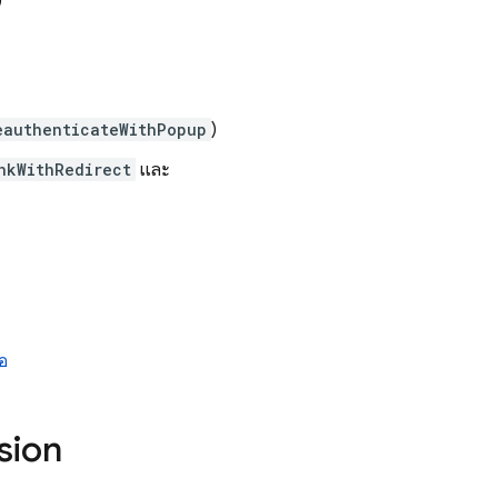
)
eauthenticateWithPopup
)
nkWithRedirect
และ
อ
sion