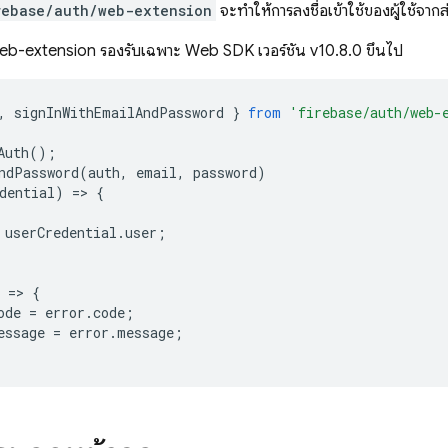
rebase/auth/web-extension
จะทำให้การลงชื่อเข้าใช้ของผู้ใช้จ
eb-extension รองรับเฉพาะ Web SDK เวอร์ชัน v10.8.0 ขึ้นไป
,
signInWithEmailAndPassword
}
from
'firebase/auth/web-
Auth
();
ndPassword
(
auth
,
email
,
password
)
dential
)
=>
{
userCredential
.
user
;
=>
{
ode
=
error
.
code
;
essage
=
error
.
message
;