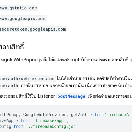
www.gstatic.com
www.googleapis.com
securetoken.googleapis.com
อบสิทธิ์
ignInWithPopup.js คือโค้ด JavaScript ที่จัดการการตรวจสอบสิทธิ์ คุ
ase/auth/web-extension
ในโค้ดส่วนขยาย เช่น สคริปต์ที่ทำงานในเ
ase/auth
ภายใน iframe นอกหน้าจอเท่านั้น เนื่องจาก iframe นั้นท
รตรวจสอบสิทธิ์ไว้ใน Listener
postMessage
เพื่อส่งคำขอและการตอบ
ithPopup
,
GoogleAuthProvider
,
getAuth
}
from
'firebase/a
izeApp
}
from
'firebase/app'
;
onfig
from
'./firebaseConfig.js'