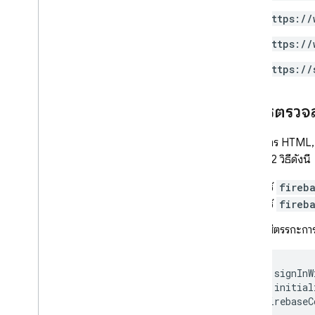
https://
https://
https://
ใช้การตรวจส
ในเอกสาร HTML, s
โดยตรง 2 วิธีดังนี้
ใช้
fireb
ใช้
fireb
ใส่ตรรกะกา
import
{
signInW
import
{
initial
import
firebaseC