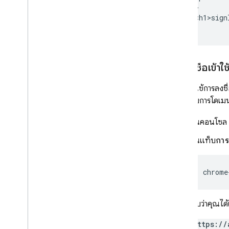
Cloud Functions
  </head>

  <body><h1>sign
</html>
Extensions
Firebase ML
การลงชื่อเข้าใ
ผลิตภัณฑ์ที่เกี่ยวข้อง
หากคุณใช้การลงชื
Cloud Messaging
ลงในรายการโดเมนท
Remote Config
ในคอนโซล
ในแท็บ
การต
chrome
ตรวจสอบว่าคุณได้
https://