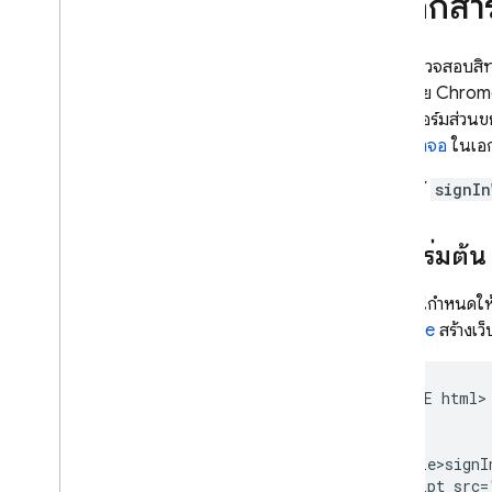
ใช้เอกส
การยืนยันหมายเลขโทรศัพท์
วิธีการตรวจสอบสิทธ
App Check
ส่วนขยาย Chrome
แพลตฟอร์มส่วนขยา
SQL Connect
นอกหน้าจอ
ในเอก
Cloud Firestore
คู่มือนี้ใช้
signIn
Realtime Database
ก่อนเริ่มต้น
Storage
เทคนิคนี้กำหนดให้
Firebase
สร้างเว็บ
กฎความปลอดภัย
App Hosting
<!DOCTYPE html>

<html>

  <head>

Hosting
    <title>signI
    <script src=