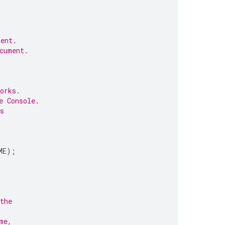
ment.
cument.
orks.
e Console.
s
ME
);
the
me,