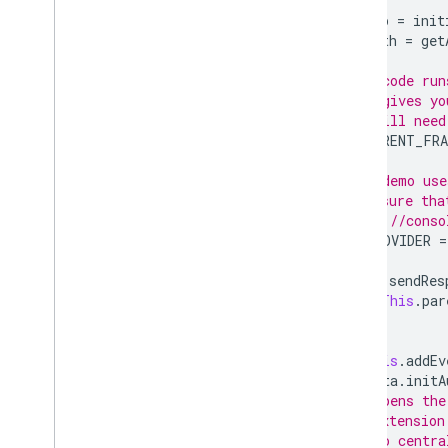
const
app
=
init
const
auth
=
get
// This code run
// This gives yo
// You will need
const
PARENT_FRA
// This demo use
// Make sure tha
// https://conso
const
PROVIDER
=
function
sendRes
globalThis
.
par
}
globalThis
.
addEv
if
(
data
.
initA
// Opens the
// extension
// To centra