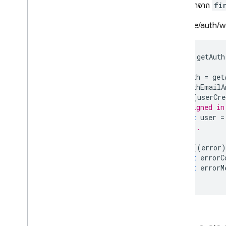
การนำเข้าจาก
fi
สถานะผ่านในการดำเนินการอีเมล
เซสชัน Service Worker
firebase/auth/w
แนวทางปฏิบัติแนะนำสำหรับขั้น
ตอน sign
In
With
Redirect
import
{
getAuth
C++
Unity
const
auth
=
get
ผู้ดูแล
signInWithEmailA
กำหนดค่าผู้ให้บริการข้อมูลประจำตัว
.
then
((
userCre
OAuth โดยใช้โปรแกรม
// Signed in
const
user
=
กำหนดค่าผู้ให้บริการการตรวจสอบ
// ...
สิทธิ์โดยใช้ Firebase CLI
})
ปรับแต่งเครื่องจัดการอีเมล
.
catch
((
error
)
ขยายการใช้งานด้วย Cloud Functions
const
errorC
ขยายการทำงานด้วยฟังก์ชันการบล็อก
const
errorM
});
โดเมนที่กำหนดเองของอีเมล
กรณีศึกษา
ขีดจำกัดการใช้งาน