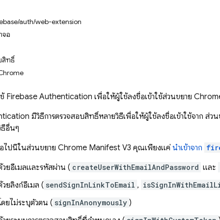
 firebase/auth/web-extension
้าจอ
ิทธิ์
ย Chrome
ใช้
Firebase Authentication
เพื่อให้ผู้ใช้ลงชื่อเข้าใช้ส่วนขยาย Chrome
tication
มีวิธีการตรวจสอบสิทธิ์หลายวิธีเพื่อให้ผู้ใช้ลงชื่อเข้าใช้จาก
ธีอื่นๆ
ีต่อไปนี้ในส่วนขยาย Chrome Manifest V3 คุณเพียงแค่
นำเข้าจาก
fir
้ด้วยอีเมลและรหัสผ่าน (
createUserWithEmailAndPassword
และ
ด้วยลิงก์อีเมล (
sendSignInLinkToEmail
,
isSignInWithEmailL
้โดยไม่ระบุตัวตน (
signInAnonymously
)