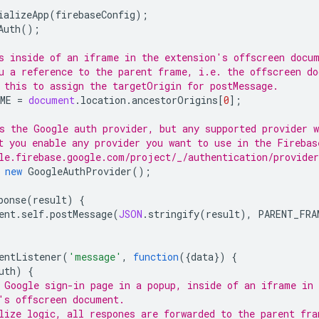
ializeApp
(
firebaseConfig
);
Auth
();
s inside of an iframe in the extension's offscreen docu
u a reference to the parent frame, i.e. the offscreen do
 this to assign the targetOrigin for postMessage.
ME
=
document
.
location
.
ancestorOrigins
[
0
];
s the Google auth provider, but any supported provider w
t you enable any provider you want to use in the Firebas
le.firebase.google.com/project/_/authentication/provider
new
GoogleAuthProvider
();
ponse
(
result
)
{
ent
.
self
.
postMessage
(
JSON
.
stringify
(
result
),
PARENT_FRA
entListener
(
'message'
,
function
({
data
})
{
uth
)
{
 Google sign-in page in a popup, inside of an iframe in 
's offscreen document.
lize logic, all respones are forwarded to the parent fra