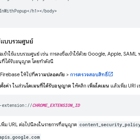
InWithPopup</h1></body>

ช้แบบรวมศูนย์
่อเข้าใช้แบบรวมศูนย์ เช่น การลงชื่อเข้าใช้ด้วย Google, Apple, SAM
ี่ได้รับอนุญาต โดยทำดังนี้
Firebase
ให้ไปที่
ความปลอดภัย
>
การตรวจสอบสิทธิ์
ั้งค่า
ในส่วน
โดเมนที่ได้รับอนุญาต
ให้คลิก
เพิ่มโดเมน
แล้วเพิ่ม URI เ
-extension://
CHROME_EXTENSION_ID
เพิ่ม URL ต่อไปนี้ลงในรายการที่อนุญาต
content_security_polic
apis.google.com