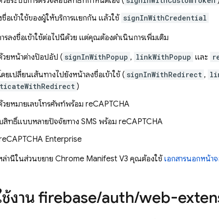
ช้ด้วยระบบการตรวจสอบสิทธิ์ที่กำหนดเอง (
signInWithCustomToken
ชื่อเข้าใช้ของผู้ให้บริการแยกกัน แล้วใช้
signInWithCredential
ารลงชื่อเข้าใช้ต่อไปนี้ด้วย แต่คุณต้องดำเนินการเพิ่มเติม
้ด้วยหน้าต่างป๊อปอัป (
signInWithPopup
,
linkWithPopup
และ
r
้โดยเปลี่ยนเส้นทางไปยังหน้าลงชื่อเข้าใช้ (
signInWithRedirect
,
li
ticateWithRedirect
)
ใช้ด้วยหมายเลขโทรศัพท์พร้อม reCAPTCHA
บสิทธิ์แบบหลายปัจจัยทาง SMS พร้อม reCAPTCHA
น reCAPTCHA Enterprise
ีเหล่านี้ในส่วนขยาย Chrome Manifest V3 คุณต้องใช้
เอกสารนอกหน้าจ
าใช้งาน firebase
/
auth
/
web-exten