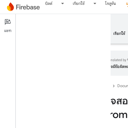
บิลด์
เรียกใช้
โซลูชัน
Documentation
แชท
ภาพรวม
พื้นฐาน
AI
บิลด์
เรียกใช้
อาจมีข้อผิด
ภาพรวม
Firebase
Docum
ชุดโปรแกรมจำลอง
ตรวจสอบ
Authentication
Chrom
บทนำ
ฉันต้องไปที่ไหน
ผู้ใช้ในโปรเจ็กต์ Firebase