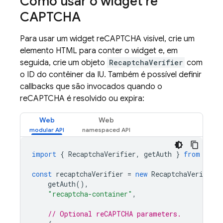
Como usar o widget re
CAPTCHA
Para usar um widget reCAPTCHA visível, crie um
elemento HTML para conter o widget e, em
seguida, crie um objeto
RecaptchaVerifier
com
o ID do contêiner da IU. Também é possível definir
callbacks que são invocados quando o
reCAPTCHA é resolvido ou expira:
Web
Web
import
{
RecaptchaVerifier
,
getAuth
}
from
"fir
const
recaptchaVerifier
=
new
RecaptchaVerifier
getAuth
(),
"recaptcha-container"
,
// Optional reCAPTCHA parameters.