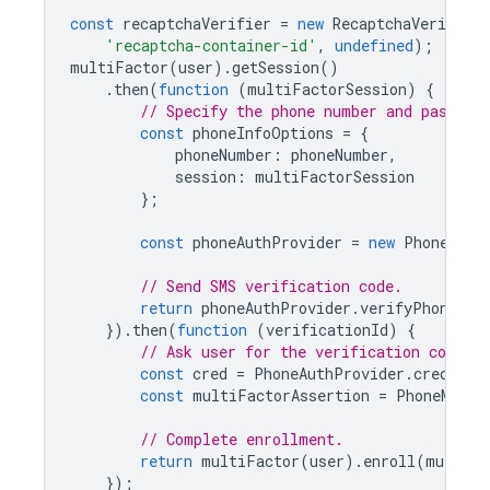
const
recaptchaVerifier
=
new
RecaptchaVerifier
'recaptcha-container-id'
,
undefined
);
multiFactor
(
user
).
getSession
()
.
then
(
function
(
multiFactorSession
)
{
// Specify the phone number and pass th
const
phoneInfoOptions
=
{
phoneNumber
:
phoneNumber
,
session
:
multiFactorSession
};
const
phoneAuthProvider
=
new
PhoneAuth
// Send SMS verification code.
return
phoneAuthProvider
.
verifyPhoneNum
}).
then
(
function
(
verificationId
)
{
// Ask user for the verification code. 
const
cred
=
PhoneAuthProvider
.
credenti
const
multiFactorAssertion
=
PhoneMulti
// Complete enrollment.
return
multiFactor
(
user
).
enroll
(
multiFa
});