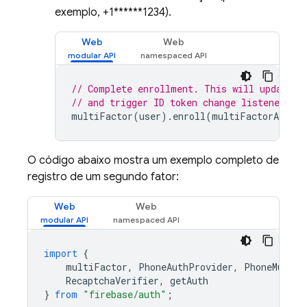
exemplo, +1******1234).
Web
Web
// Complete enrollment. This will update t
// and trigger ID token change listener.
multiFactor
(
user
).
enroll
(
multiFactorAssert
O código abaixo mostra um exemplo completo de
registro de um segundo fator:
Web
Web
import
{
multiFactor
,
PhoneAuthProvider
,
PhoneMultiF
RecaptchaVerifier
,
getAuth
}
from
"firebase/auth"
;