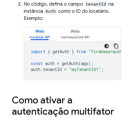
No código, defina o campo
tenantId
na
instância
Auth
como o ID do locatário.
Exemplo:
Web
Web
import
{
getAuth
}
from
"firebase/auth"
;
const
auth
=
getAuth
(
app
);
auth
.
tenantId
=
"myTenantId1"
;
Como ativar a
autenticação multifator