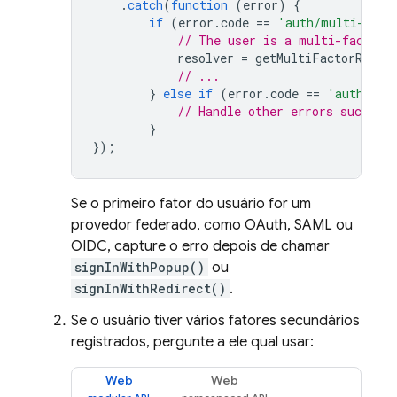
.
catch
(
function
(
error
)
{
if
(
error
.
code
==
'auth/multi-fact
// The user is a multi-factor 
resolver
=
getMultiFactorResol
// ...
}
else
if
(
error
.
code
==
'auth/wro
// Handle other errors such as 
}
});
Se o primeiro fator do usuário for um
provedor federado, como OAuth, SAML ou
OIDC, capture o erro depois de chamar
signInWithPopup()
ou
signInWithRedirect()
.
Se o usuário tiver vários fatores secundários
registrados, pergunte a ele qual usar:
Web
Web