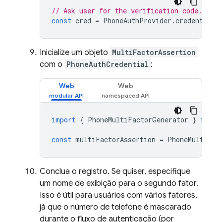
// Ask user for the verification code. The
const
cred
=
PhoneAuthProvider
.
credential
(
Inicialize um objeto
MultiFactorAssertion
com o
PhoneAuthCredential
:
Web
Web
import
{
PhoneMultiFactorGenerator
}
from
const
multiFactorAssertion
=
PhoneMultiFac
Conclua o registro. Se quiser, especifique
um nome de exibição para o segundo fator.
Isso é útil para usuários com vários fatores,
já que o número de telefone é mascarado
durante o fluxo de autenticação (por