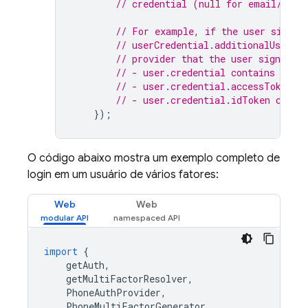
// credential (null for email/pass
// For example, if the user signed
// userCredential.additionalUserIn
// provider that the user signed in
// - user.credential contains the 
// - user.credential.accessToken c
// - user.credential.idToken conta
});
O código abaixo mostra um exemplo completo de
login em um usuário de vários fatores:
Web
Web
import
{
getAuth
,
getMultiFactorResolver
,
PhoneAuthProvider
,
PhoneMultiFactorGenerator
,