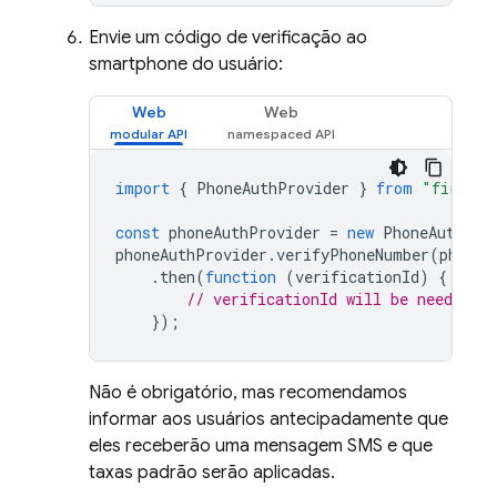
Envie um código de verificação ao
smartphone do usuário:
Web
Web
import
{
PhoneAuthProvider
}
from
"firebas
const
phoneAuthProvider
=
new
PhoneAuthPro
phoneAuthProvider
.
verifyPhoneNumber
(
phoneI
.
then
(
function
(
verificationId
)
{
// verificationId will be needed t
});
Não é obrigatório, mas recomendamos
informar aos usuários antecipadamente que
eles receberão uma mensagem SMS e que
taxas padrão serão aplicadas.