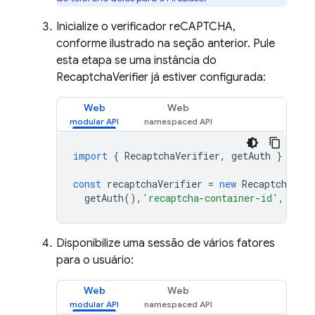
Inicialize o verificador reCAPTCHA,
conforme ilustrado na seção anterior. Pule
esta etapa se uma instância do
RecaptchaVerifier já estiver configurada:
Web
Web
import
{
RecaptchaVerifier
,
getAuth
}
from
const
recaptchaVerifier
=
new
RecaptchaVeri
getAuth
(),
'recaptcha-container-id'
,
unde
Disponibilize uma sessão de vários fatores
para o usuário:
Web
Web