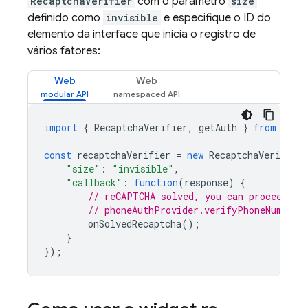
RecaptchaVerifier
com o parâmetro
size
definido como
invisible
e especifique o ID do
elemento da interface que inicia o registro de
vários fatores:
Web
Web
import
{
RecaptchaVerifier
,
getAuth
}
from
"fir
const
recaptchaVerifier
=
new
RecaptchaVerifier
"size"
:
"invisible"
,
"callback"
:
function
(
response
)
{
// reCAPTCHA solved, you can proceed wi
// phoneAuthProvider.verifyPhoneNumber(
onSolvedRecaptcha
();
}
});