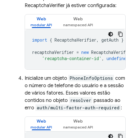
RecaptchaVerifier já estiver configurada:
Web
Web
import
{
RecaptchaVerifier
,
getAuth
}
from
recaptchaVerifier
=
new
RecaptchaVerifier
(
'recaptcha-container-id'
,
undefined
);
Inicialize um objeto
PhoneInfoOptions
com
o número de telefone do usuário e a sessão
de vários fatores. Esses valores estão
contidos no objeto
resolver
passado ao
erro
auth/multi-factor-auth-required
:
Web
Web