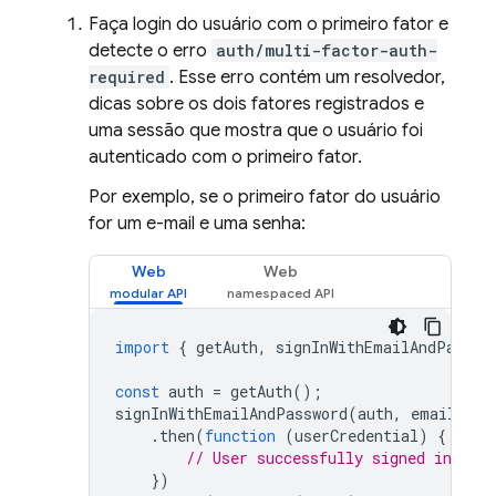
Faça login do usuário com o primeiro fator e
detecte o erro
auth/multi-factor-auth-
required
. Esse erro contém um resolvedor,
dicas sobre os dois fatores registrados e
uma sessão que mostra que o usuário foi
autenticado com o primeiro fator.
Por exemplo, se o primeiro fator do usuário
for um e-mail e uma senha:
Web
Web
import
{
getAuth
,
signInWithEmailAndPasswo
const
auth
=
getAuth
();
signInWithEmailAndPassword
(
auth
,
email
,
pa
.
then
(
function
(
userCredential
)
{
// User successfully signed in and 
})