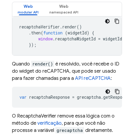
Web
Web
recaptchaVerifier
.
render
()
.
then
(
function
(
widgetId
)
{
window
.
recaptchaWidgetId
=
widgetId
;
});
Quando
render()
é resolvido, você recebe o ID
do widget do reCAPTCHA, que pode ser usado
para fazer chamadas para a
API reCAPTCHA
:
var
recaptchaResponse
=
grecaptcha
.
getResponse
(
O RecaptchaVerifier remove essa lógica com o
método de
verificação
, para que você não
processe a variável
grecaptcha
diretamente.