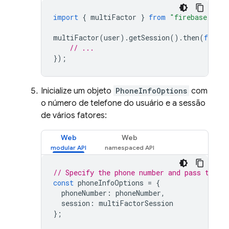
import
{
multiFactor
}
from
"firebase/auth
multiFactor
(
user
).
getSession
().
then
(
functi
// ...
});
Inicialize um objeto
PhoneInfoOptions
com
o número de telefone do usuário e a sessão
de vários fatores:
Web
Web
// Specify the phone number and pass the M
const
phoneInfoOptions
=
{
phoneNumber
:
phoneNumber
,
session
:
multiFactorSession
};