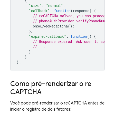
{
"size"
:
"normal"
,
"callback"
:
function
(
response
)
{
// reCAPTCHA solved, you can proceed wi
// phoneAuthProvider.verifyPhoneNumber(
onSolvedRecaptcha
();
},
"expired-callback"
:
function
()
{
// Response expired. Ask user to solve 
// ...
}
}
);
Como pré-renderizar o re
CAPTCHA
Você pode pré-renderizar o reCAPTCHA antes de
iniciar o registro de dois fatores: