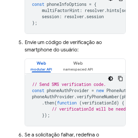
const
phoneInfoOptions
=
{
multiFactorHint
:
resolver
.
hints
[
select
session
:
resolver
.
session
};
Envie um código de verificação ao
smartphone do usuário:
Web
Web
// Send SMS verification code.
const
phoneAuthProvider
=
new
PhoneAuthPro
phoneAuthProvider
.
verifyPhoneNumber
(
phoneI
.
then
(
function
(
verificationId
)
{
// verificationId will be needed f
});
Se a solicitação falhar, redefina o