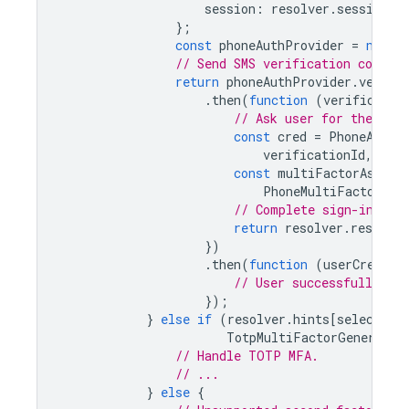
session
:
resolver
.
session
};
const
phoneAuthProvider
=
new
P
// Send SMS verification code
return
phoneAuthProvider
.
verify
.
then
(
function
(
verificatio
// Ask user for the SMS
const
cred
=
PhoneAuthP
verificationId
,
veri
const
multiFactorAssert
PhoneMultiFactorGen
// Complete sign-in.
return
resolver
.
resolveS
})
.
then
(
function
(
userCredent
// User successfully si
});
}
else
if
(
resolver
.
hints
[
selectedI
TotpMultiFactorGenerator
// Handle TOTP MFA.
// ...
}
else
{