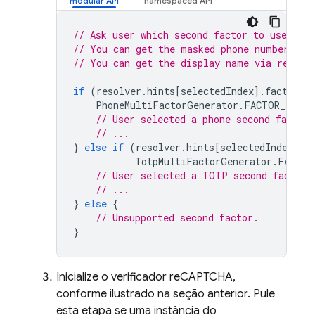
// Ask user which second factor to use.
// You can get the masked phone number via
// You can get the display name via resolv
if
(
resolver
.
hints
[
selectedIndex
].
factorId
PhoneMultiFactorGenerator
.
FACTOR_ID
)
{
// User selected a phone second factor.
// ...
}
else
if
(
resolver
.
hints
[
selectedIndex
].
f
TotpMultiFactorGenerator
.
FACTOR
// User selected a TOTP second factor.
// ...
}
else
{
// Unsupported second factor.
}
Inicialize o verificador reCAPTCHA,
conforme ilustrado na seção anterior. Pule
esta etapa se uma instância do