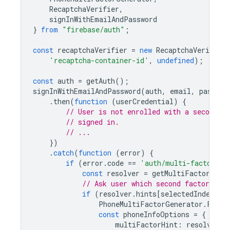
RecaptchaVerifier
,
signInWithEmailAndPassword
}
from
"firebase/auth"
;
const
recaptchaVerifier
=
new
RecaptchaVerifier
'recaptcha-container-id'
,
undefined
);
const
auth
=
getAuth
();
signInWithEmailAndPassword
(
auth
,
email
,
passwor
.
then
(
function
(
userCredential
)
{
// User is not enrolled with a second fa
// signed in.
// ...
})
.
catch
(
function
(
error
)
{
if
(
error
.
code
==
'auth/multi-factor-au
const
resolver
=
getMultiFactorReso
// Ask user which second factor to u
if
(
resolver
.
hints
[
selectedIndex
].
f
PhoneMultiFactorGenerator
.
FACTO
const
phoneInfoOptions
=
{
multiFactorHint
:
resolver
.
h