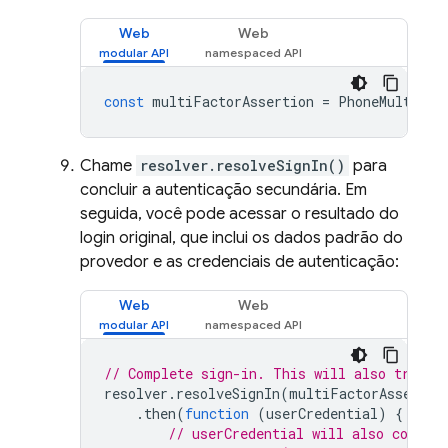
Web
Web
const
multiFactorAssertion
=
PhoneMultiFac
Chame
resolver.resolveSignIn()
para
concluir a autenticação secundária. Em
seguida, você pode acessar o resultado do
login original, que inclui os dados padrão do
provedor e as credenciais de autenticação:
Web
Web
// Complete sign-in. This will also trigge
resolver
.
resolveSignIn
(
multiFactorAssertio
.
then
(
function
(
userCredential
)
{
// userCredential will also contain