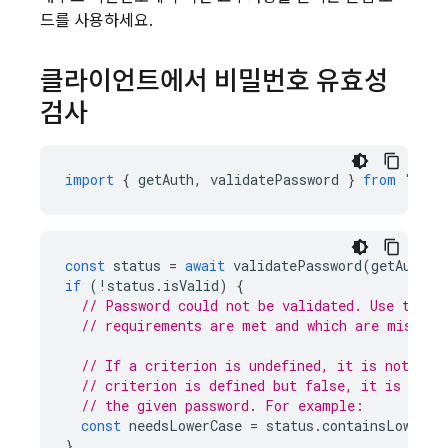
드를 사용하세요.
클라이언트에서 비밀번호 유효성
검사
import
{
getAuth
,
validatePassword
}
from
"fire
const
status
=
await
validatePassword
(
getAuth
()
if
(
!
status
.
isValid
)
{
// Password could not be validated. Use the s
// requirements are met and which are missing
// If a criterion is undefined, it is not req
// criterion is defined but false, it is requ
// the given password. For example:
const
needsLowerCase
=
status
.
containsLowerca
}