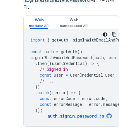
signInWithEmailAndPassword
에 전달합니
다.
Web
Web
import
{
getAuth
,
signInWithEmailAndPasswo
const
auth
=
getAuth
();
signInWithEmailAndPassword
(
auth
,
email
,
pa
.
then
((
userCredential
)
=
>
{
// Signed in 
const
user
=
userCredential
.
user
;
// ...
})
.
catch
((
error
)
=
>
{
const
errorCode
=
error
.
code
;
const
errorMessage
=
error
.
message
;
});
auth_signin_password
.
js