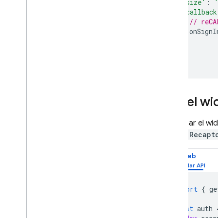
'size'
:
'callback
// reCA
onSignI
}
});
Usa el wi
Para usar el wi
objeto
Recapt
Web
import
{
ge
const
auth