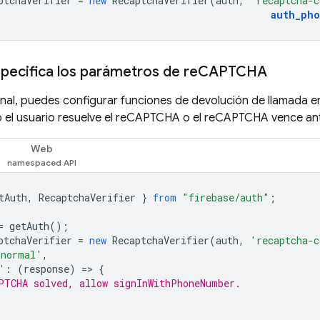
ptchaVerifier
=
new
RecaptchaVerifier
(
auth
,
'recaptcha-c
auth_pho
pecifica los parámetros de re
CAPTCHA
al, puedes configurar funciones de devolución de llamada e
 el usuario resuelve el reCAPTCHA o el reCAPTCHA vence antes
Web
tAuth
,
RecaptchaVerifier
}
from
"firebase/auth"
;
=
getAuth
();
ptchaVerifier
=
new
RecaptchaVerifier
(
auth
,
'recaptcha-c
'normal'
,
'
:
(
response
)
=
>
{
PTCHA solved, allow signInWithPhoneNumber.