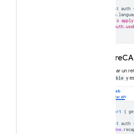
const
auth
App Hosting
auth
.
langua
// To apply
// auth.use
Hosting
Cloud Functions
Usa re
CA
Extensions
Para usar un re
Firebase ML
invisible
y es
PRODUCTOS RELACIONADOS
Web
Cloud Messaging
Remote Config
import
{
ge
const
auth
window
.
reca