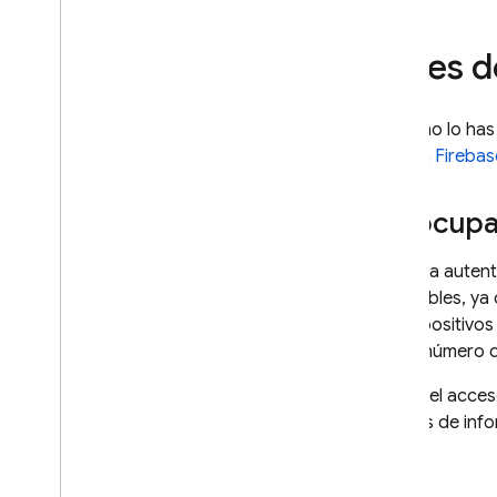
Yahoo
Número de teléfono
Antes 
Open
ID Connect
SAML
Usar un sistema personalizado
Si aún no lo ha
de autenticación
Agrega Firebase
Autenticación anónima
Autenticación de varios
factores con SMS
Preocupa
Autenticación de varios
factores con TOTP
Si bien la aute
Vincular varios proveedores de
disponibles, ya
autenticación
los dispositivo
Personalizar dependencias
con el número d
Acceso con OAuth para
Cordova
Si usas el acce
Permitir que los usuarios
además de infor
accedan desde una extensión
de Chrome
Persistencia del estado Auth