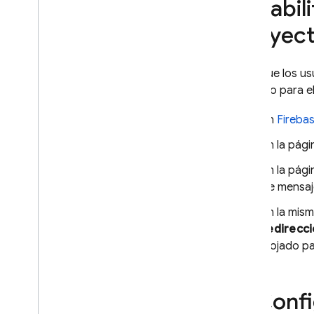
Habil
Pasa estados en acciones de
correo electrónico
proyect
Sesiones de
service workers
Para que los us
Prácticas recomendadas para
los flujos de sign
In
With
Redirect
teléfono para e
C++
En
Fireba
Unity
Administrador
En la pág
Configura proveedores de
En la pág
identidad de OAuth de forma
programática
de mensaje
Configura proveedores de Auth
En la mism
con Firebase CLI
redirecc
Personaliza el controlador de
alojado pa
acciones del correo electrónico
Ampliar con Cloud Functions
Extender con funciones de
Confi
bloqueo
Enviar dominios personalizados