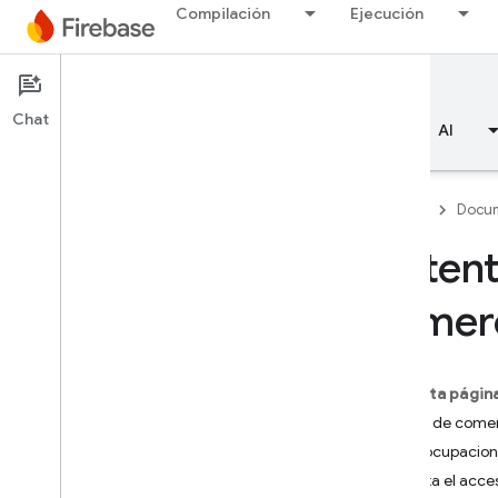
Compilación
Ejecución
Documentación
Chat
Descripción general
Aspectos básicos
AI
Firebase
Docu
Autent
Descripción general
número
Emulator Suite
En esta págin
Authentication
Antes de come
Introducción
Preocupacion
¿Dónde empiezo?
Habilita el acc
Usuarios en proyectos Firebase