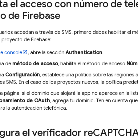
ita el acceso con número de tel
o de Firebase
uarios accedan a través de SMS, primero debes habilitar el 
l proyecto de Firebase:
se
console
, abre la sección
Authentication
.
ina de
método de acceso
, habilita el método de acceso
Núme
ina
Configuración
, establece una política sobre las regiones 
s SMS. En el caso de los proyectos nuevos, la política pred
a página, si el dominio que alojará la app no aparece en la lis
ionamiento de OAuth
, agrega tu dominio. Ten en cuenta qu
ra la autenticación telefónica.
gura el verificador re
CAPTCH