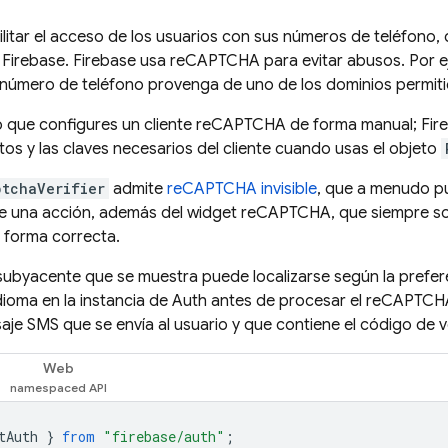
litar el acceso de los usuarios con sus números de teléfono, 
irebase. Firebase usa reCAPTCHA para evitar abusos. Por eje
l número de teléfono provenga de uno de los dominios permiti
o que configures un cliente reCAPTCHA de forma manual; Fi
tos y las claves necesarios del cliente cuando usas el objeto
ptchaVerifier
admite
reCAPTCHA invisible
, que a menudo pu
e una acción, además del widget reCAPTCHA, que siempre solic
 forma correcta.
byacente que se muestra puede localizarse según la preferen
dioma en la instancia de Auth antes de procesar el reCAPTCH
saje SMS que se envía al usuario y que contiene el código de ve
Web
tAuth
}
from
"firebase/auth"
;