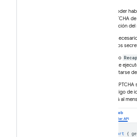
por correo electrónico
Para poder habi
Casos de éxito
reCAPTCHA de F
Límites de uso
verificación de
Verificación del número de
No es necesari
teléfono
todos los secre
App Check
El objeto
Reca
que este ejecut
completarse de
SQL Connect
El reCAPTCHA su
Cloud Firestore
del código de i
aplicará al men
Realtime Database
Web
Storage
import
{
ge
Reglas de seguridad