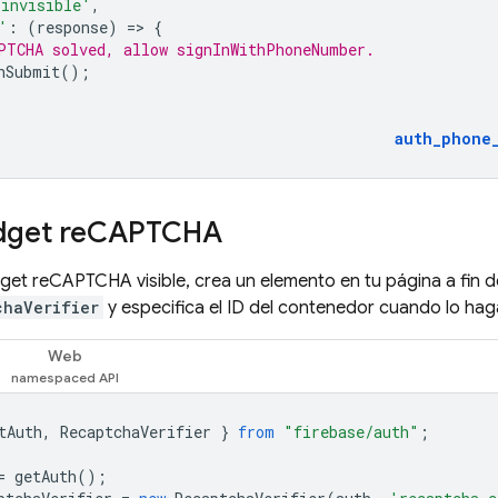
'invisible'
,
'
:
(
response
)
=
>
{
PTCHA solved, allow signInWithPhoneNumber.
nSubmit
();
auth_phone
dget re
CAPTCHA
dget reCAPTCHA visible, crea un elemento en tu página a fin d
chaVerifier
y especifica el ID del contenedor cuando lo hag
Web
tAuth
,
RecaptchaVerifier
}
from
"firebase/auth"
;
=
getAuth
();