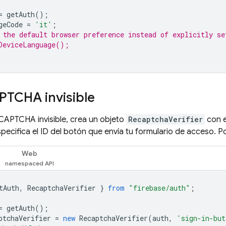
=
getAuth
();
geCode
=
'it'
;
 the default browser preference instead of explicitly se
DeviceLanguage();
PTCHA invisible
CAPTCHA invisible, crea un objeto
RecaptchaVerifier
con e
pecifica el ID del botón que envía tu formulario de acceso. P
Web
tAuth
,
RecaptchaVerifier
}
from
"firebase/auth"
;
=
getAuth
();
ptchaVerifier
=
new
RecaptchaVerifier
(
auth
,
'sign-in-but