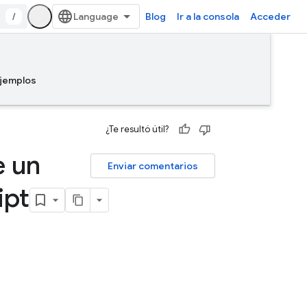
/
Blog
Ir a la consola
Acceder
jemplos
¿Te resultó útil?
e un
Enviar comentarios
ipt