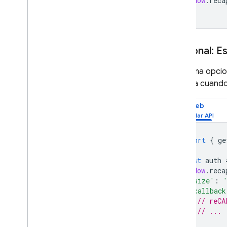
window
.
reca
Opcional: Es
De forma opcion
se llama cuando
Web
import
{
ge
const
auth
window
.
reca
'size'
:
'callback
// reCA
// ...
},