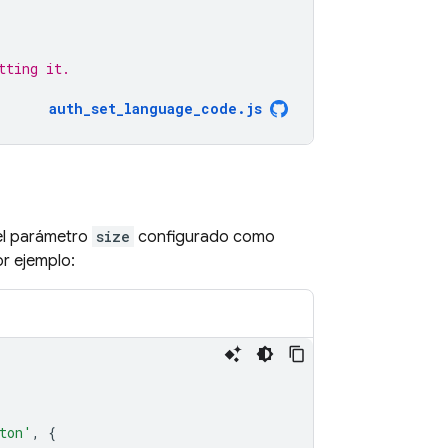
tting it.
auth_set_language_code.js
l parámetro
size
configurado como
or ejemplo:
ton'
,
{