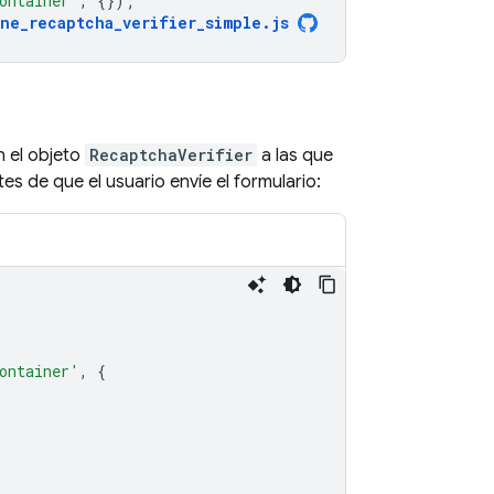
ontainer'
,
{});
ne_recaptcha_verifier_simple
.
js
n el objeto
RecaptchaVerifier
a las que
 de que el usuario envíe el formulario:
ontainer'
,
{