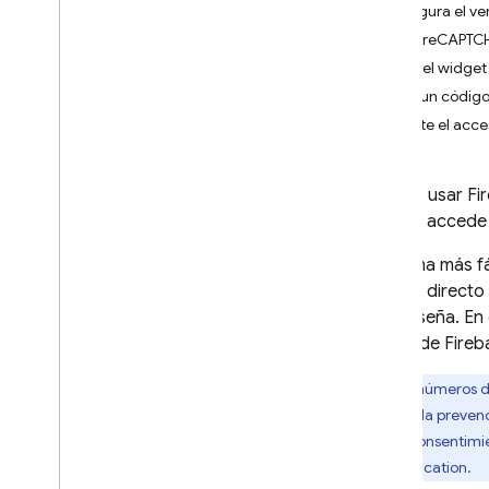
Configura el v
i
OS+
Usa reCAPTCHA
Android
Usa el widge
Flutter
Envía un código 
Web
Permite el acce
Accede con una IU
precompilada
Comenzar
Puedes usar
Fi
Administrar usuarios
usuario accede 
Autenticación de contraseña
La forma más fá
Autenticación mediante
acceso directo
vínculo por correo electrónico
contraseña. En
Acceder con Google
el SDK de Fireb
Acceso con Facebook
Acceder con Apple
Los números de
Twitter
mejorar la prevenc
Git
Hub
con el consentimi
Microsoft
Authentication
.