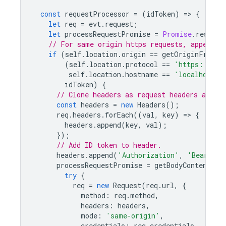
const
requestProcessor
=
(
idToken
)
=
>
{
let
req
=
evt
.
request
;
let
processRequestPromise
=
Promise
.
resolve
// For same origin https requests, append i
if
(
self
.
location
.
origin
==
getOriginFromUr
(
self
.
location
.
protocol
==
'https:'
||
self
.
location
.
hostname
==
'localhost'
)
idToken
)
{
// Clone headers as request headers are i
const
headers
=
new
Headers
();
req
.
headers
.
forEach
((
val
,
key
)
=
>
{
headers
.
append
(
key
,
val
);
});
// Add ID token to header.
headers
.
append
(
'Authorization'
,
'Bearer '
processRequestPromise
=
getBodyContent
(
re
try
{
req
=
new
Request
(
req
.
url
,
{
method
:
req
.
method
,
headers
:
headers
,
mode
:
'same-origin'
,
credentials
:
req
.
credentials
,