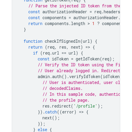
// Parse the injected ID token from the req
const
authorizationHeader
=
req
.
headers
.
auth
const
components
=
authorizationHeader
.
spli
return
components
.
length
 > 
1
?
components
[
1
}
function
checkIfSignedIn
(
url
)
{
return
(
req
,
res
,
next
)
=
>
{
if
(
req
.
url
==
url
)
{
const
idToken
=
getIdToken
(
req
);
// Verify the ID token using the Fireba
// User already logged in. Redirect to p
admin
.
auth
().
verifyIdToken
(
idToken
).
the
// User is authenticated, user claims
// decodedClaims.
// In this sample code, authenticated
// the profile page.
res
.
redirect
(
'/profile'
);
}).
catch
((
error
)
=
>
{
next
();
});
}
else
{