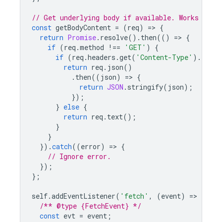
// Get underlying body if available. Works for 
const
getBodyContent
=
(
req
)
=
>
{
return
Promise
.
resolve
().
then
(()
=
>
{
if
(
req
.
method
!==
'GET'
)
{
if
(
req
.
headers
.
get
(
'Content-Type'
).
index
return
req
.
json
()
.
then
((
json
)
=
>
{
return
JSON
.
stringify
(
json
);
});
}
else
{
return
req
.
text
();
}
}
}).
catch
((
error
)
=
>
{
// Ignore error.
});
};
self
.
addEventListener
(
'fetch'
,
(
event
)
=
>
{
/** @type {FetchEvent} */
const
evt
=
event
;