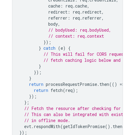
cache
:
req
.
cache
,
redirect
:
req
.
redirect
,
referrer
:
req
.
referrer
,
body
,
// bodyUsed: req.bodyUsed,
// context: req.context
});
}
catch
(
e
)
{
// This will fail for CORS requests. 
// fetch caching logic below and do no
}
});
}
return
processRequestPromise
.
then
(()
=
>
{
return
fetch
(
req
);
});
};
// Fetch the resource after checking for the 
// This can also be integrated with existing 
// in offline mode.
evt
.
respondWith
(
getIdTokenPromise
().
then
(
requ
});