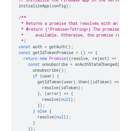
initializeApp
(
config
);
/**
 * Returns a promise that resolves with an ID t
 * @return {!Promise<?string>} The promise that
 *     available. Otherwise, the promise resolv
 */
const
auth
=
getAuth
();
const
getIdTokenPromise
=
()
=
>
{
return
new
Promise
((
resolve
,
reject
)
=
>
{
const
unsubscribe
=
onAuthStateChanged
(
auth
unsubscribe
();
if
(
user
)
{
getIdToken
(
user
).
then
((
idToken
)
=
>
{
resolve
(
idToken
);
},
(
error
)
=
>
{
resolve
(
null
);
});
}
else
{
resolve
(
null
);
}
});