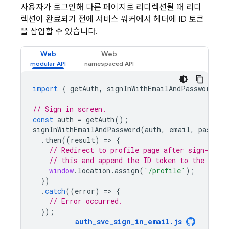
사용자가 로그인해 다른 페이지로 리디렉션될 때 리디
렉션이 완료되기 전에 서비스 워커에서 헤더에 ID 토큰
을 삽입할 수 있습니다.
Web
Web
import
{
getAuth
,
signInWithEmailAndPassword
}
// Sign in screen.
const
auth
=
getAuth
();
signInWithEmailAndPassword
(
auth
,
email
,
passwor
.
then
((
result
)
=
>
{
// Redirect to profile page after sign-in. 
// this and append the ID token to the heade
window
.
location
.
assign
(
'/profile'
);
})
.
catch
((
error
)
=
>
{
// Error occurred.
});
auth_svc_sign_in_email
.
js