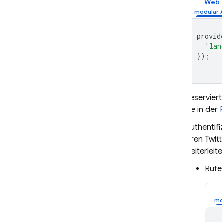
App Hosting
Web
Hosting
provid
'lan
Cloud Functions
});
Extensions
Reserviert
Firebase ML
Sie in der
ÄHNLICHE PRODUKTE
Authentifi
ihren Twi
Cloud Messaging
weiterleit
Remote Config
Rufe