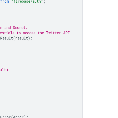
from
"firebase/auth"
;
en and Secret.
entials to access the Twitter API.
mResult
(
result
);
ult)
mError
(
error
);