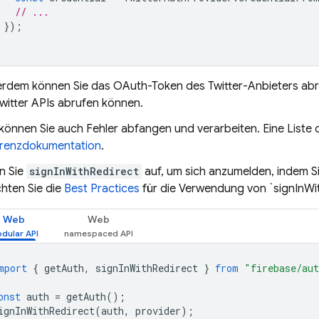
// ...
});
rdem können Sie das OAuth-Token des Twitter-Anbieters abru
Twitter APIs abrufen können.
 können Sie auch Fehler abfangen und verarbeiten. Eine Liste 
renzdokumentation
.
n Sie
signInWithRedirect
auf, um sich anzumelden, indem Si
hten Sie die
Best Practices
für die Verwendung von `signInWit
Web
Web
mport
{
getAuth
,
signInWithRedirect
}
from
"firebase/au
onst
auth
=
getAuth
();
ignInWithRedirect
(
auth
,
provider
);