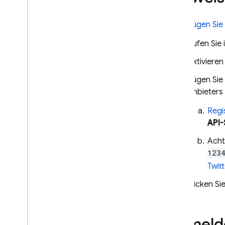
Yahoo!
Telefonnummer
Fügen Sie 
Open
ID Connect
SAML
Rufen Sie 
Benutzerdefiniertes
Aktiviere
Authentifizierungssystem
verwenden
Fügen Sie
Anonyme Authentifizierung
Anbieters 
Multi-Faktor-Authentifizierung
für SMS
Regi
TOTP-Multi-Faktor-
API-
Authentifizierung
Acht
Mehrere
Authentifizierungsanbieter
1234
verknüpfen
Twit
Abhängigkeiten anpassen
Klicken Si
OAuth-Anmeldung für
Cordova
Nutzer über eine Chrome-
Erweiterung anmelden
Anmelde