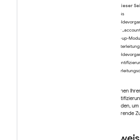
Auf dieser Se
i
OS+
Hinweis
Android
Anmeldevorgang
Flutter
Fehler „account
Web
Pop-up-Modu
Über eine vorgefertigte
Benutzeroberfläche anmelden
Weiterleitun
Jetzt starten
Anmeldevorgan
Nutzer verwalten
Authentifizieru
Passwortauthentifizierung
Weiterleitungs
Authentifizierung per E-Mail-
Link
Sie können Ihre
Über Google anmelden
Authentifizieru
Facebook-Anmeldung
verwenden, um 
Über Apple anmelden
resultierende Z
Twitter
Git
Hub
Microsoft
Hinweis