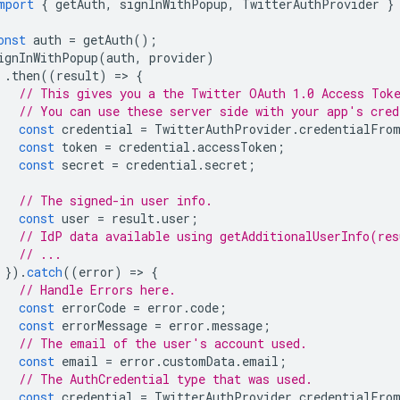
mport
{
getAuth
,
signInWithPopup
,
TwitterAuthProvider
}
onst
auth
=
getAuth
();
ignInWithPopup
(
auth
,
provider
)
.
then
((
result
)
=
>
{
// This gives you a the Twitter OAuth 1.0 Access Tok
// You can use these server side with your app's cred
const
credential
=
TwitterAuthProvider
.
credentialFro
const
token
=
credential
.
accessToken
;
const
secret
=
credential
.
secret
;
// The signed-in user info.
const
user
=
result
.
user
;
// IdP data available using getAdditionalUserInfo(res
// ...
}).
catch
((
error
)
=
>
{
// Handle Errors here.
const
errorCode
=
error
.
code
;
const
errorMessage
=
error
.
message
;
// The email of the user's account used.
const
email
=
error
.
customData
.
email
;
// The AuthCredential type that was used.
const
credential
=
TwitterAuthProvider
.
credentialFro