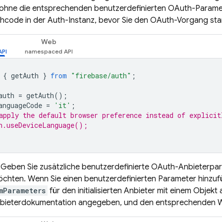
ohne die entsprechenden benutzerdefinierten OAuth-Parameter
hcode in der Auth-Instanz, bevor Sie den OAuth-Vorgang start
Web
{
getAuth
}
from
"firebase/auth"
;
auth
=
getAuth
();
anguageCode
=
'it'
;
apply the default browser preference instead of explicit
h.useDeviceLanguage();
: Geben Sie zusätzliche benutzerdefinierte OAuth-Anbieterpar
chten. Wenn Sie einen benutzerdefinierten Parameter hinzuf
mParameters
für den initialisierten Anbieter mit einem Objekt 
ieterdokumentation angegeben, und den entsprechenden Wer