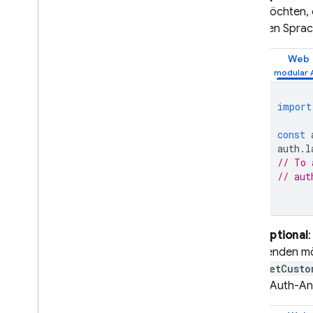
Fallstudien
möchten, 
Nutzungsbeschränkungen
den Sprac
Bestätigung der
Web
Telefonnummer
App Check
import
const
SQL Connect
auth
.
l
// To 
Cloud Firestore
// aut
Realtime Database
Optional
Storage
senden mö
setCusto
Sicherheitsregeln
OAuth-Anb