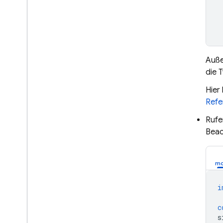
Auße
die 
Hier
Refe
Rufe
Beac
i
c
s