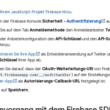
Ihrem JavaScript-Projekt Firebase hinzu
.
in der
Firebase
Konsole
Sicherheit
>
Authentifizierung
au
n Sie auf dem Tab
Anmeldemethode
den Anmeldeanbieter
Tw
 der Anbieterkonfiguration den
API-Schlüssel
und den
API-Sc
hinzu:
strieren Sie Ihre App
als Entwickleranwendung auf Twitter 
Schlüssel
Ihrer App ab.
en Sie darauf, dass der
OAuth-Weiterleitungs-URI
von Fireb
5.firebaseapp.com/__/auth/handler
) auf der Einstellungs
ter-App
als
Autorisierungs-Callback-URL
festgelegt ist.
e auf
Speichern
.
vorgang mit dem Firebase SD