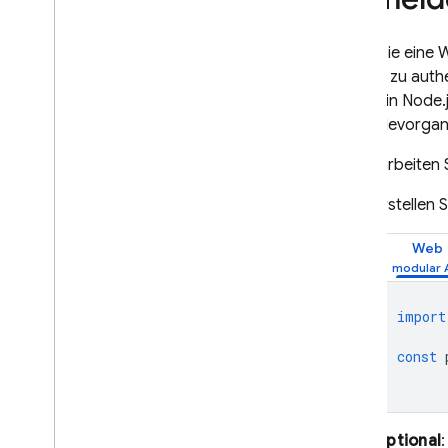
Persistenz des
Authentifizierungsstatus
Wenn Sie eine W
Status in E-Mail-Aktionen
übergeben
Konten zu authe
Service Worker-Sitzungen
Nutzer in Node
Best Practices für sign
In
With
Anmeldevorgang
Redirect-Abläufe
So verarbeiten
C++
Unity
Erstellen 
Admin
OAuth-Identitätsanbieter
Web
programmatisch konfigurieren
Authentifizierungsanbieter mit
der Firebase CLI konfigurieren
import
E-Mail-Aktions-Handler anpassen
const
Mit Cloud Functions erweitern
Mit Blockierfunktionen erweitern
Benutzerdefinierte E-Mail-
Domains
Optional