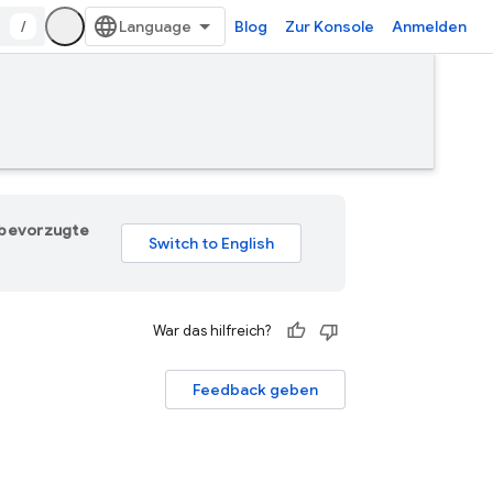
/
Blog
Zur Konsole
Anmelden
e bevorzugte
War das hilfreich?
Feedback geben