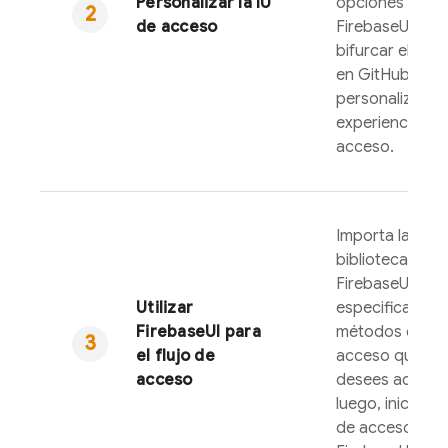
Personalizar la IU
opciones de
de acceso
FirebaseUI
o
bifurcar el cód
en GitHub para
personalizar má
experiencia de
acceso.
Importa la
biblioteca de
FirebaseUI
,
Utilizar
especifica los
FirebaseUI
para
métodos de
el flujo de
acceso que
acceso
desees admitir 
luego, inicia el f
de acceso de