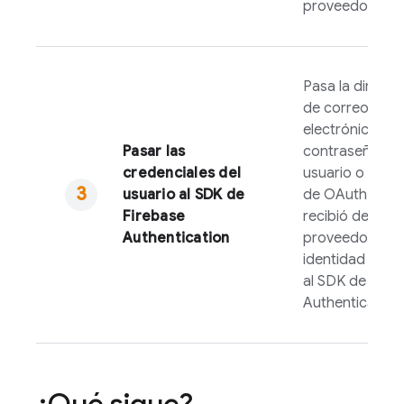
proveedor.
Pasa la direcci
de correo
electrónico y la
Pasar las
contraseña del
credenciales del
usuario o el to
usuario al SDK de
de OAuth que 
Firebase
recibió del
Authentication
proveedor de
identidad fede
al SDK de
Fire
Authentication
.