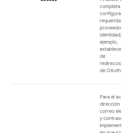
completa la
configuración
requerida por e
proveedor de
identidad; por
ejemplo,
establecer la 
de
redireccionami
de OAuth.
Para el acceso
dirección de
correo electró
y contraseña,
implementa un f
en que solicites