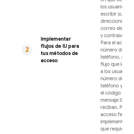
los usuarios
escribir sus
direcciones de
correo electró
y contraseñas.
Implementar
Para el acceso
flujos de IU para
número de
tus métodos de
teléfono, crea 
acceso
flujo que les sol
a los usuarios 
número de
teléfono y des
el código del
mensaje SMS q
reciban. Para e
acceso federa
implementa el f
que requiera c