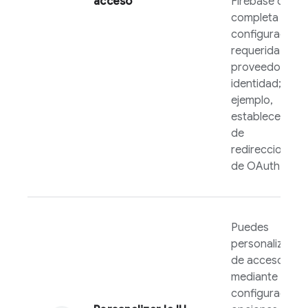
acceso
Firebase
conso
completa la
configuración
requerida por e
proveedor de
identidad; por
ejemplo,
establecer la 
de
redireccionami
de OAuth.
Puedes
personalizar la 
de acceso
mediante la
configuración 