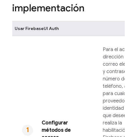
implementación
Usar
FirebaseUI
Auth
Para el acceso
dirección de
correo electró
y contraseña o
número de
teléfono, así 
para cualquier
proveedor de
identidad fede
que desees adm
Configurar
realiza la
métodos de
habilitación en