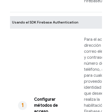
FirebaseUI
.
Usando el SDK
Firebase Authentication
Para el acceso
dirección de
correo electró
y contraseña o
número de
teléfono, así 
para cualquier
proveedor de
identidad fede
que desees adm
Configurar
realiza la
métodos de
habilitación en
acceso
Firebase
conso