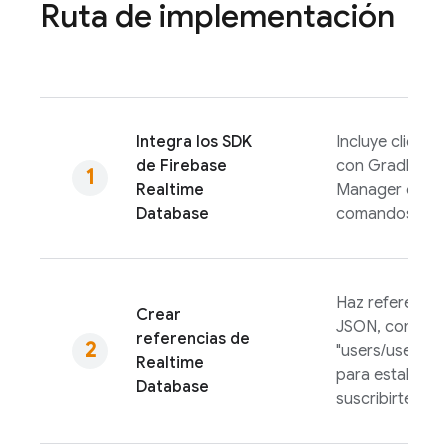
Ruta de implementación
Integra los SDK
Incluye cliente
de
Firebase
con Gradle, Sw
Realtime
Manager o una
Database
comandos.
Haz referencia 
Crear
JSON, como
referencias de
"users/user:12
Realtime
para establece
Database
suscribirte a c