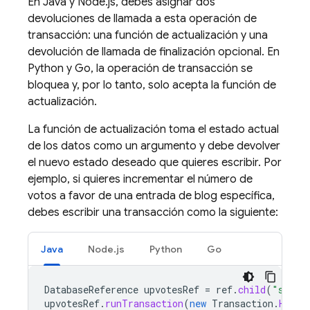
En Java y Node.js, debes asignar dos
devoluciones de llamada a esta operación de
transacción: una función de actualización y una
devolución de llamada de finalización opcional. En
Python y Go, la operación de transacción se
bloquea y, por lo tanto, solo acepta la función de
actualización.
La función de actualización toma el estado actual
de los datos como un argumento y debe devolver
el nuevo estado deseado que quieres escribir. Por
ejemplo, si quieres incrementar el número de
votos a favor de una entrada de blog específica,
debes escribir una transacción como la siguiente:
Java
Node.js
Python
Go
DatabaseReference
upvotesRef
=
ref
.
child
(
"serve
upvotesRef
.
runTransaction
(
new
Transaction
.
Handl