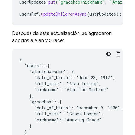
userUpdates
.
put
(
"gracehop/nickname"
,
"Amazing G
usersRef
.
updateChildrenAsync
(
userUpdates
);
Después de esta actualización, se agregaron
apodos a Alan y Grace:
{

  "users": {

    "alanisawesome": {

      "date_of_birth": "June 23, 1912",

      "full_name": "Alan Turing",

      "nickname": "Alan The Machine"

    },

    "gracehop": {

      "date_of_birth": "December 9, 1906",

      "full_name": "Grace Hopper",

      "nickname": "Amazing Grace"

    }

  }
