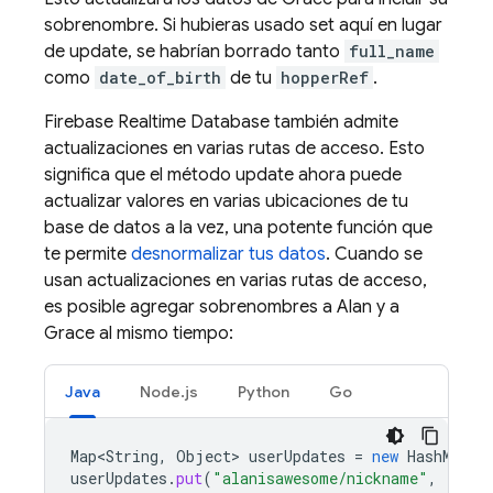
sobrenombre. Si hubieras usado set aquí en lugar
de update, se habrían borrado tanto
full_name
como
date_of_birth
de tu
hopperRef
.
Firebase Realtime Database
también admite
actualizaciones en varias rutas de acceso. Esto
significa que el método update ahora puede
actualizar valores en varias ubicaciones de tu
base de datos a la vez, una potente función que
te permite
desnormalizar tus datos
. Cuando se
usan actualizaciones en varias rutas de acceso,
es posible agregar sobrenombres a Alan y a
Grace al mismo tiempo:
Java
Node.js
Python
Go
Map<String
,
Object
>
userUpdates
=
new
HashMap
<>
userUpdates
.
put
(
"alanisawesome/nickname"
,
"Alan