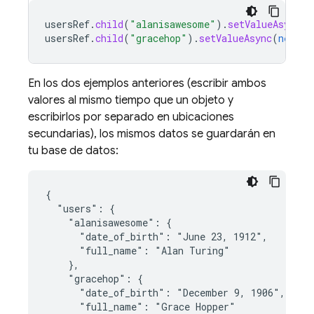
usersRef
.
child
(
"alanisawesome"
).
setValueAsync
(
n
usersRef
.
child
(
"gracehop"
).
setValueAsync
(
new
Us
En los dos ejemplos anteriores (escribir ambos
valores al mismo tiempo que un objeto y
escribirlos por separado en ubicaciones
secundarias), los mismos datos se guardarán en
tu base de datos:
{

  "users": {

    "alanisawesome": {

      "date_of_birth": "June 23, 1912",

      "full_name": "Alan Turing"

    },

    "gracehop": {

      "date_of_birth": "December 9, 1906",

      "full_name": "Grace Hopper"
