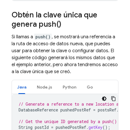
Obtén la clave única que
genera
push(
)
Si llamas a
push()
, se mostrará una referencia a
la ruta de acceso de datos nueva, que puedes
usar para obtener la clave o configurar datos. El
siguiente código generará los mismos datos que
el ejemplo anterior, pero ahora tendremos acceso
a la clave única que se creó.
Java
Node.js
Python
Go
// Generate a reference to a new location and a
DatabaseReference
pushedPostRef
=
postsRef
.
push
// Get the unique ID generated by a push()
String
postId
=
pushedPostRef
.
getKey
();