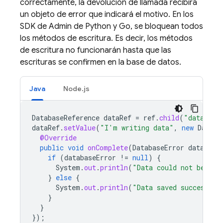
correctamente, la devolución de llamada recibirá
un objeto de error que indicará el motivo. En los
SDK de Admin de Python y Go, se bloquean todos
los métodos de escritura. Es decir, los métodos
de escritura no funcionarán hasta que las
escrituras se confirmen en la base de datos.
Java
Node.js
DatabaseReference
dataRef
=
ref
.
child
(
"data"
);
dataRef
.
setValue
(
"I'm writing data"
,
new
Databa
@Override
public
void
onComplete
(
DatabaseError
database
if
(
databaseError
!=
null
)
{
System
.
out
.
println
(
"Data could not be sav
}
else
{
System
.
out
.
println
(
"Data saved successful
}
}
});