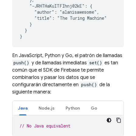
    "-JRHTHaKuITFIhnj02kE": {

      "author": "alanisawesome",

      "title": "The Turing Machine"

    }

  }

}
En JavaScript, Python y Go, el patrón de llamadas
push()
y de llamadas inmediatas
set()
es tan
común que el SDK de Firebase te permite
combinarlos y pasar los datos que se
configurarán directamente en
push()
de la
siguiente manera:
Java
Node.js
Python
Go
// No Java equivalent