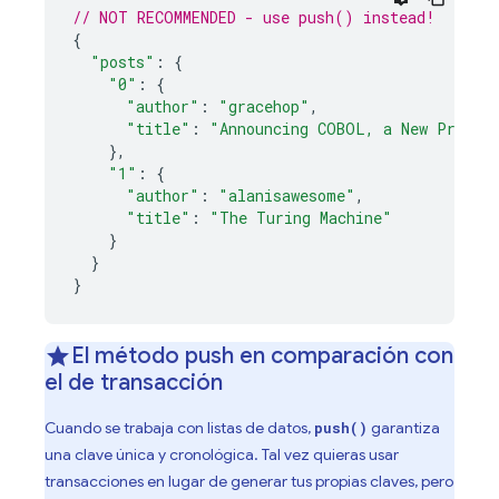
// NOT RECOMMENDED - use push() instead!
{
"posts"
:
{
"0"
:
{
"author"
:
"gracehop"
,
"title"
:
"Announcing COBOL, a New Progra
},
"1"
:
{
"author"
:
"alanisawesome"
,
"title"
:
"The Turing Machine"
}
}
}
El método push en comparación con
el de transacción
Cuando se trabaja con listas de datos,
garantiza
push()
una clave única y cronológica. Tal vez quieras usar
transacciones en lugar de generar tus propias claves, pero