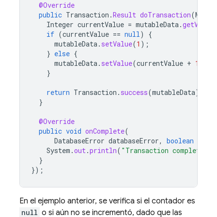
@Override
public
Transaction
.
Result
doTransaction
(
Mutab
Integer
currentValue
=
mutableData
.
getValue
if
(
currentValue
==
null
)
{
mutableData
.
setValue
(
1
);
}
else
{
mutableData
.
setValue
(
currentValue
+
1
);
}
return
Transaction
.
success
(
mutableData
);
}
@Override
public
void
onComplete
(
DatabaseError
databaseError
,
boolean
comm
System
.
out
.
println
(
"Transaction completed"
)
}
});
En el ejemplo anterior, se verifica si el contador es
null
o si aún no se incrementó, dado que las