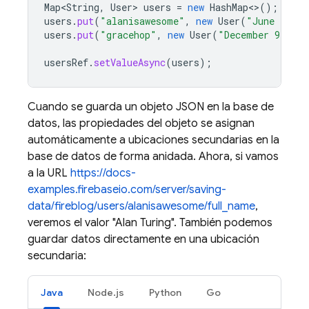
Map<String
,
User
>
users
=
new
HashMap
<>
();
users
.
put
(
"alanisawesome"
,
new
User
(
"June 23, 1
users
.
put
(
"gracehop"
,
new
User
(
"December 9, 190
usersRef
.
setValueAsync
(
users
);
Cuando se guarda un objeto JSON en la base de
datos, las propiedades del objeto se asignan
automáticamente a ubicaciones secundarias en la
base de datos de forma anidada. Ahora, si vamos
a la URL
https://docs-
examples.firebaseio.com/server/saving-
data/fireblog/users/alanisawesome/full_name
,
veremos el valor "Alan Turing". También podemos
guardar datos directamente en una ubicación
secundaria:
Java
Node.js
Python
Go