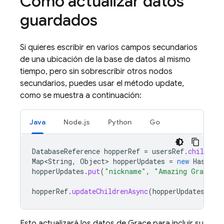
Cómo actualizar datos
guardados
Si quieres escribir en varios campos secundarios
de una ubicación de la base de datos al mismo
tiempo, pero sin sobrescribir otros nodos
secundarios, puedes usar el método update,
como se muestra a continuación:
Java
Node.js
Python
Go
DatabaseReference
hopperRef
=
usersRef
.
child
(
"g
Map<String
,
Object
>
hopperUpdates
=
new
HashMap
hopperUpdates
.
put
(
"nickname"
,
"Amazing Grace"
)
hopperRef
.
updateChildrenAsync
(
hopperUpdates
);
Esto actualizará los datos de Grace para incluir su