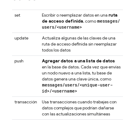
set
Escribir o reemplazar datos en una
ruta
messages
/
de acceso definida
, como
users
/
<username>
update
Actualiza algunas de las claves de una
ruta de acceso definida sin reemplazar
todos los datos
push
Agregar datos a una lista de datos
en la base de datos. Cada vez que envías
un nodo nuevo a una lista, tu base de
datos genera una clave única, como
messages
/
users
/
<unique-user-
id>
/
<username>
transacción
Usa transacciones cuando trabajes con
datos complejos que podrían dañarse
con las actualizaciones simultáneas