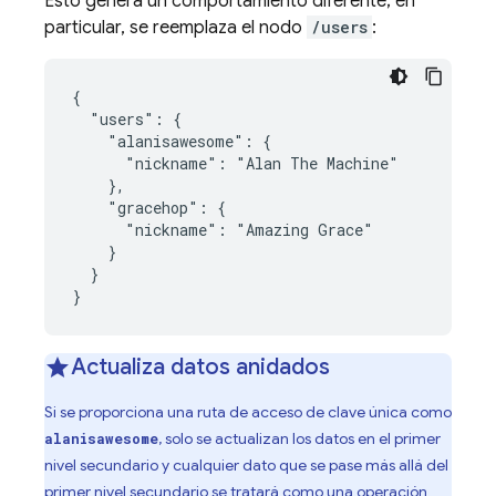
Esto genera un comportamiento diferente; en
particular, se reemplaza el nodo
/users
:
{

  "users": {

    "alanisawesome": {

      "nickname": "Alan The Machine"

    },

    "gracehop": {

      "nickname": "Amazing Grace"

    }

  }

}
Actualiza datos anidados
Si se proporciona una ruta de acceso de clave única como
, solo se actualizan los datos en el primer
alanisawesome
nivel secundario y cualquier dato que se pase más allá del
primer nivel secundario se tratará como una operación