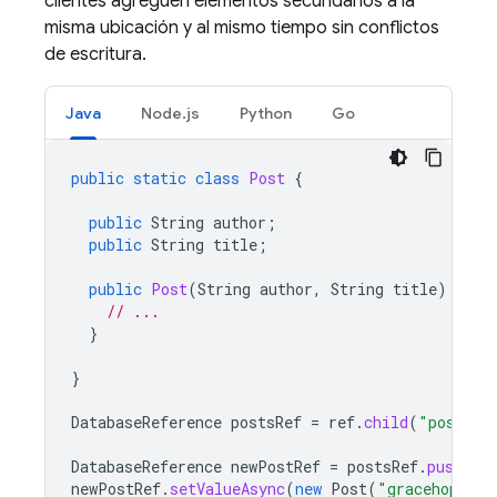
clientes agreguen elementos secundarios a la
misma ubicación y al mismo tiempo sin conflictos
de escritura.
Java
Node.js
Python
Go
public
static
class
Post
{
public
String
author
;
public
String
title
;
public
Post
(
String
author
,
String
title
)
{
// ...
}
}
DatabaseReference
postsRef
=
ref
.
child
(
"posts"
)
DatabaseReference
newPostRef
=
postsRef
.
push
();
newPostRef
.
setValueAsync
(
new
Post
(
"gracehop"
,
"