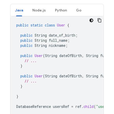
Java
Node.js
Python
Go
public
static
class
User
{
public
String
date_of_birth
;
public
String
full_name
;
public
String
nickname
;
public
User
(
String
dateOfBirth
,
String
fullNa
// ...
}
public
User
(
String
dateOfBirth
,
String
fullNa
// ...
}
}
DatabaseReference
usersRef
=
ref
.
child
(
"users"
)