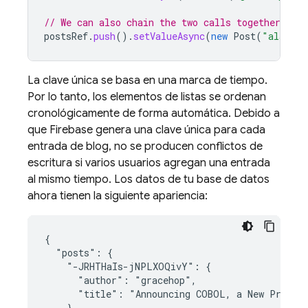
// We can also chain the two calls together
postsRef
.
push
().
setValueAsync
(
new
Post
(
"alanisa
La clave única se basa en una marca de tiempo.
Por lo tanto, los elementos de listas se ordenan
cronológicamente de forma automática. Debido a
que Firebase genera una clave única para cada
entrada de blog, no se producen conflictos de
escritura si varios usuarios agregan una entrada
al mismo tiempo. Los datos de tu base de datos
ahora tienen la siguiente apariencia:
{

  "posts": {

    "-JRHTHaIs-jNPLXOQivY": {

      "author": "gracehop",

      "title": "Announcing COBOL, a New Program
    },
