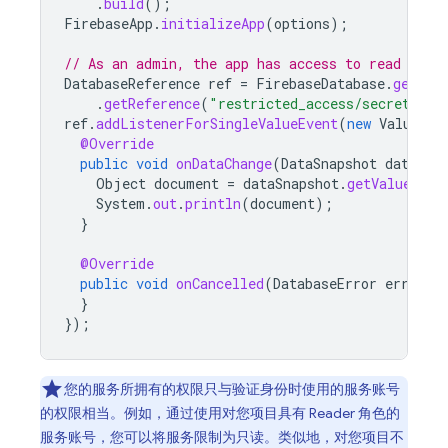
.
build
();
FirebaseApp
.
initializeApp
(
options
);
// As an admin, the app has access to read and 
DatabaseReference
ref
=
FirebaseDatabase
.
getIns
.
getReference
(
"restricted_access/secret_doc
ref
.
addListenerForSingleValueEvent
(
new
ValueEve
@Override
public
void
onDataChange
(
DataSnapshot
dataSna
Object
document
=
dataSnapshot
.
getValue
();
System
.
out
.
println
(
document
);
}
@Override
public
void
onCancelled
(
DatabaseError
error
)
}
});
您的服务所拥有的权限只与验证身份时使用的服务账号
的权限相当。例如，通过使用对您项目具有 Reader 角色的
服务账号，您可以将服务限制为只读。类似地，对您项目不