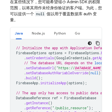
在某些情况下，您可能希望缩小 Admin SDK 的权限
范围，以将其用作未经身份验证的客户端。为此，您
可以提供一个
null
值以用于覆盖数据库 auth 变
量。
Java
Node.js
Python
Go
// Initialize the app with Application Default C
FirebaseOptions
options
=
FirebaseOptions
.
build
.
setCredentials
(
GoogleCredentials
.
getApplic
// The database URL depends on the 
location
.
setDatabaseUrl
(
"https://
DATABASE_NAME
.fi
.
setDatabaseAuthVariableOverride
(
null
)
.
build
();
FirebaseApp
.
initializeApp
(
options
);
// The app only has access to public data as de
DatabaseReference
ref
=
FirebaseDatabase
.
getInstance
()
.
getReference
(
"/public_resource"
);