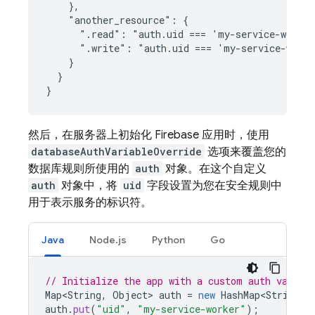
    },

    "another_resource": {

      ".read": "auth.uid === 'my-service-worker
      ".write": "auth.uid === 'my-service-worke
    }

  }

}
然后，在服务器上初始化 Firebase 应用时，使用
databaseAuthVariableOverride
选项来覆盖您的
数据库规则所使用的
auth
对象。在这个自定义
auth
对象中，将
uid
字段设置为您在安全规则中
用于表示服务的标识符。
Java
Node.js
Python
Go
// Initialize the app with a custom auth variab
Map<String
,
Object
>
auth
=
new
HashMap<String
,
auth
.
put
(
"uid"
,
"my-service-worker"
);