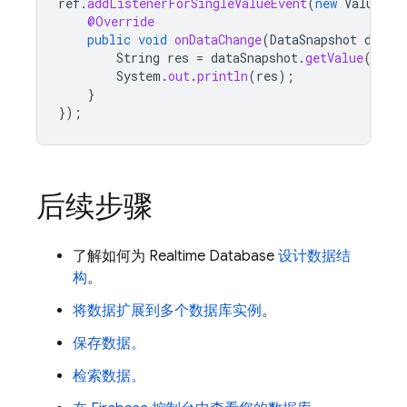
ref
.
addListenerForSingleValueEvent
(
new
ValueEve
@Override
public
void
onDataChange
(
DataSnapshot
dataS
String
res
=
dataSnapshot
.
getValue
();
System
.
out
.
println
(
res
);
}
});
后续步骤
了解如何为
Realtime Database
设计数据结
构
。
将数据扩展到多个数据库实例
。
保存数据。
检索数据。