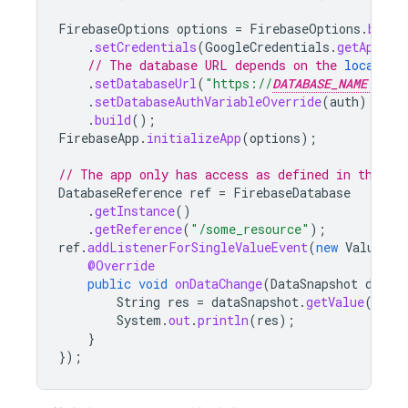
FirebaseOptions
options
=
FirebaseOptions
.
build
.
setCredentials
(
GoogleCredentials
.
getApplic
// The database URL depends on the 
location
.
setDatabaseUrl
(
"https://
DATABASE_NAME
.fi
.
setDatabaseAuthVariableOverride
(
auth
)
.
build
();
FirebaseApp
.
initializeApp
(
options
);
// The app only has access as defined in the Se
DatabaseReference
ref
=
FirebaseDatabase
.
getInstance
()
.
getReference
(
"/some_resource"
);
ref
.
addListenerForSingleValueEvent
(
new
ValueEve
@Override
public
void
onDataChange
(
DataSnapshot
dataS
String
res
=
dataSnapshot
.
getValue
();
System
.
out
.
println
(
res
);
}
});