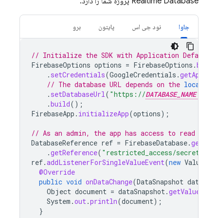
Realtime Database
پروژه شما را دارد.
جاوا
نود جی اس
پایتون
برو
// Initialize the SDK with Application Default C
FirebaseOptions
options
=
FirebaseOptions
.
build
.
setCredentials
(
GoogleCredentials
.
getApplic
// The database URL depends on the 
location
.
setDatabaseUrl
(
"https://
DATABASE_NAME
.fi
.
build
();
FirebaseApp
.
initializeApp
(
options
);
// As an admin, the app has access to read and 
DatabaseReference
ref
=
FirebaseDatabase
.
getIns
.
getReference
(
"restricted_access/secret_doc
ref
.
addListenerForSingleValueEvent
(
new
ValueEve
@Override
public
void
onDataChange
(
DataSnapshot
dataSna
Object
document
=
dataSnapshot
.
getValue
();
System
.
out
.
println
(
document
);
}