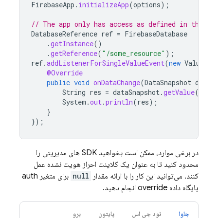
FirebaseApp
.
initializeApp
(
options
);
// The app only has access as defined in the Se
DatabaseReference
ref
=
FirebaseDatabase
.
getInstance
()
.
getReference
(
"/some_resource"
);
ref
.
addListenerForSingleValueEvent
(
new
ValueEve
@Override
public
void
onDataChange
(
DataSnapshot
dataS
String
res
=
dataSnapshot
.
getValue
();
System
.
out
.
println
(
res
);
}
});
در برخی موارد، ممکن است بخواهید SDK های مدیریتی را
محدود کنید تا به عنوان یک کلاینت احراز هویت نشده عمل
کنند. می‌توانید این کار را با ارائه مقدار
null
برای متغیر auth
پایگاه داده override انجام دهید.
جاوا
نود جی اس
پایتون
برو