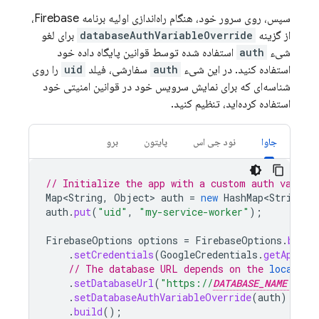
سپس، روی سرور خود، هنگام راه‌اندازی اولیه برنامه Firebase،
از گزینه
databaseAuthVariableOverride
برای لغو
شیء
auth
استفاده شده توسط قوانین پایگاه داده خود
استفاده کنید. در این شیء
auth
سفارشی، فیلد
uid
را روی
شناسه‌ای که برای نمایش سرویس خود در قوانین امنیتی خود
استفاده کرده‌اید، تنظیم کنید.
جاوا
نود جی اس
پایتون
برو
// Initialize the app with a custom auth variab
Map<String
,
Object
>
auth
=
new
HashMap<String
,
auth
.
put
(
"uid"
,
"my-service-worker"
);
FirebaseOptions
options
=
FirebaseOptions
.
build
.
setCredentials
(
GoogleCredentials
.
getApplic
// The database URL depends on the 
location
.
setDatabaseUrl
(
"https://
DATABASE_NAME
.fi
.
setDatabaseAuthVariableOverride
(
auth
)
.
build
();