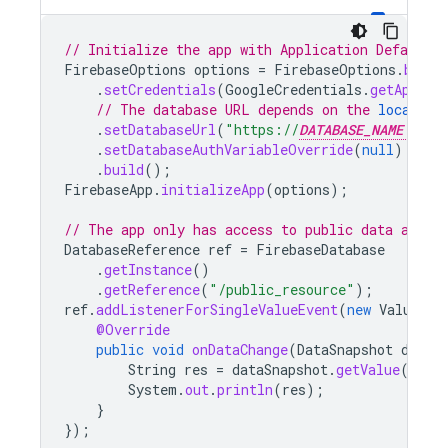
// Initialize the app with Application Default C
FirebaseOptions
options
=
FirebaseOptions
.
build
.
setCredentials
(
GoogleCredentials
.
getApplic
// The database URL depends on the 
location
.
setDatabaseUrl
(
"https://
DATABASE_NAME
.fi
.
setDatabaseAuthVariableOverride
(
null
)
.
build
();
FirebaseApp
.
initializeApp
(
options
);
// The app only has access to public data as de
DatabaseReference
ref
=
FirebaseDatabase
.
getInstance
()
.
getReference
(
"/public_resource"
);
ref
.
addListenerForSingleValueEvent
(
new
ValueEve
@Override
public
void
onDataChange
(
DataSnapshot
dataS
String
res
=
dataSnapshot
.
getValue
();
System
.
out
.
println
(
res
);
}
});