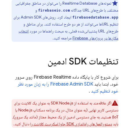
نمونه‌های
Realtime Database
را می‌توان در مناطق جغرافیایی
مختلف، با طرح‌های URL جداگانه
و
firebaseio.com
ایجاد کرد. روش‌های
Admin SDK
برای
firebasedatabase.app
تنظیم URLها می‌توانند از هر دو طرح استفاده کنند. برای مناطق و
طرح‌های URL پشتیبانی‌شده فعلی، به مبحث راهنماها در مورد
انتخاب
مکان‌ها در پروژه‌های Firebase
مراجعه کنید.
تنظیمات SDK ادمین
برای شروع کار با پایگاه داده Firebase Realtime روی سرور
خود، ابتدا باید
Firebase Admin SDK را به زبان مورد نظر
خود تنظیم کنید
.
اگر علاقه‌مند به استفاده از SDK Node.js به عنوان یک کلاینت برای
دسترسی کاربر نهایی (به عنوان مثال، در یک برنامه دسکتاپ Node.js یا
IoT) هستید، به جای دسترسی ادمین از یک محیط ممتاز (مانند یک سرور)،
باید
دستورالعمل‌های راه‌اندازی SDK جاوا اسکریپت کلاینت را
دنبال کنید.