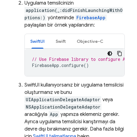
Uygulama temsilcinizin
application(_:didFinishLaunchingWithO
ptions:)
yönteminde
FirebaseApp
paylaşılan bir örnek yapılandırın:
SwiftUI
Swift
Objective-C
// Use Firebase library to configure APIs
FirebaseApp
.
configure
()
SwiftUI kullanıyorsanız bir uygulama temsilcisi
oluşturmanız ve bunu
UIApplicationDelegateAdaptor
veya
NSApplicationDelegateAdaptor
aracılığıyla
App
yapınıza eklemeniz gerekir.
Ayrıca uygulama temsilcisi karıştırmayı da
devre dışı bırakmanız gerekir. Daha fazla bilgi
için
SwiftUI talimatlarına
bakın.