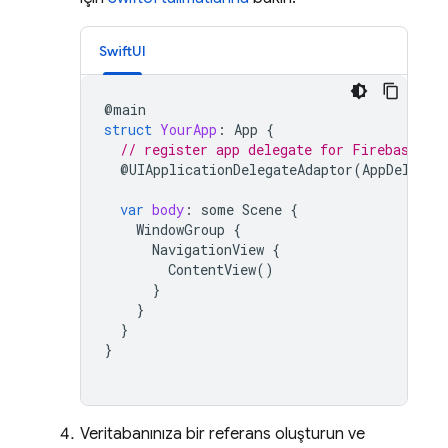
SwiftUI
@
main
struct
YourApp
:
App
{
// register app delegate for Firebase se
@
UIApplicationDelegateAdaptor
(
AppDelegat
var
body
:
some
Scene
{
WindowGroup
{
NavigationView
{
ContentView
()
}
}
}
}
Veritabanınıza bir referans oluşturun ve