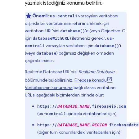
yazmak istediğiniz konumu belirtin.
Önemli
:
varsayılan veritabanı
us-central1
dışında bir veritabanına referans almak için
veritabanı URL'sini
'e (veya Objective-C
database()
için
) iletmeniz gerekir.
databaseWithURL
us-
varsayılan veritabanı için
'i
central1
database()
(veya
) bağımsız değişken olmadan
database
çağırabilirsiniz.
Realtime Database
URL'nizi
Realtime Database
bölümünde bulabilirsiniz.
Firebase
konsolu
Veritabanının konumuna
bağlı olarak veritabanı
URL'si aşağıdaki biçimlerden birinde olur:
https://
DATABASE_NAME
.firebaseio.com
(
içindeki veritabanları için)
us-central1
https://
DATABASE_NAME
.
REGION
.firebasedata
(diğer tüm konumlardaki veritabanları için)