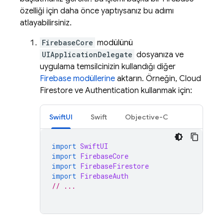
özelliği için daha önce yaptıysanız bu adımı
atlayabilirsiniz.
FirebaseCore
modülünü
UIApplicationDelegate
dosyanıza ve
uygulama temsilcinizin kullandığı diğer
Firebase modüllerine
aktarın. Örneğin,
Cloud
Firestore
ve
Authentication
kullanmak için:
SwiftUI
Swift
Objective-C
import
SwiftUI
import
FirebaseCore
import
FirebaseFirestore
import
FirebaseAuth
// ...