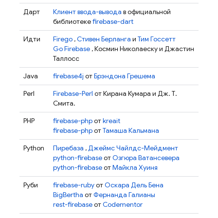
Дарт
Клиент ввода-вывода
в официальной
библиотеке
firebase-dart
Идти
Firego
,
Стивен Берланга
и
Тим Госсетт
Go Firebase
, Космин Николаеску и Джастин
Таллосс
Java
firebase4j
от
Брэндона Грешема
Perl
Firebase-Perl
от Кирана Кумара и Дж. Т.
Смита.
PHP
firebase-php
от
kreait
firebase-php
от
Тамаша Кальмана
Python
Пиребаза
,
Джеймс Чайлдс-Мейдмент
python-firebase
от
Озгюра Ватансевера
python-firebase
от
Майкла Хуиня
Руби
firebase-ruby
от
Оскара Дель Бена
BigBertha
от
Фернанда Галианы
rest-firebase
от
Codementor