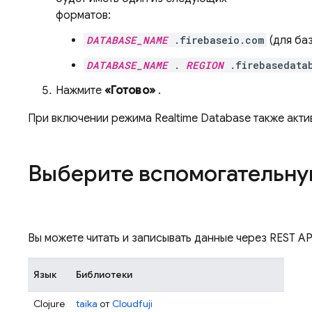
форматов:
DATABASE_NAME
.firebaseio.com
(для ба
DATABASE_NAME
.
REGION
.firebasedata
Нажмите
«Готово»
.
При включении режима
Realtime Database
также акти
Выберите вспомогательну
Вы можете читать и записывать данные через REST A
Язык
Библиотеки
Clojure
taika
от
Cloudfuji