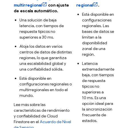
multirregional
con ajuste
regional
.
de escala automático.
Está disponible en
Una solución de baja
configuraciones
latencia, con tiempos de
regionales. Las
respuesta típicos no
bases de datos se
superiores a 30 ms.
limitan a la
disponibilidad
Aloja los datos en varios
zonal de una
centros de datos de distintas
región.
regiones, lo que garantiza
una escalabilidad global y
Latencia
una confiabilidad sólida.
extremadamente
baja, con tiempos
Está disponible en
de respuesta
configuraciones regionales o
típicos no
multirregionales en todo el
superiores a
mundo.
10 ms. Es una
opción ideal para
Lee más sobre las
la sincronización
características de rendimiento
frecuente de
y confiabilidad de
Cloud
estados.
Firestore
en el
Acuerdo de Nivel
de Servicio
.