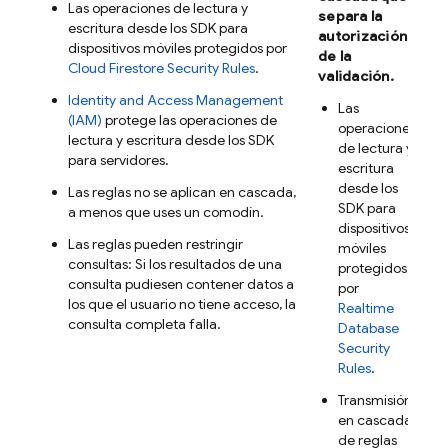
Las operaciones de lectura y
separa la
escritura desde los SDK para
autorización
dispositivos móviles protegidos por
de la
Cloud Firestore
Security Rules
.
validación.
Identity and Access Management
Las
(IAM)
protege las operaciones de
operaciones
lectura y escritura desde los SDK
de lectura y
para servidores.
escritura
desde los
Las reglas no se aplican en cascada,
SDK para
a menos que uses un comodín.
dispositivos
Las reglas pueden restringir
móviles
consultas: Si los resultados de una
protegidos
consulta pudiesen contener datos a
por
los que el usuario no tiene acceso, la
Realtime
consulta completa falla.
Database
Security
Rules
.
Transmisión
en cascada
de reglas