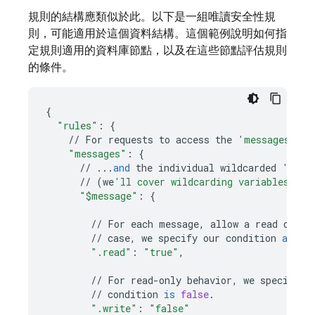
規則的結構應類似於此。以下是一組唯讀安全性規
則，可能適用於這個資料結構。這個範例說明如何指
定規則適用的資料庫節點，以及在這些節點評估規則
的條件。
{
"rules"
:
{
//
For
requests
to
access
the
'messages'
no
"messages"
:
{
//
...
and
the
individual
wildcarded
'mess
//
(
we
'll cover wildcarding variables mor
"$message"
:
{
//
For
each
message
,
allow
a
read
opera
//
case
,
we
specify
our
condition
as
"t
".read"
:
"true"
,
//
For
read
-
only
behavior
,
we
specify
t
//
condition
is
false
.
".write"
:
"false"