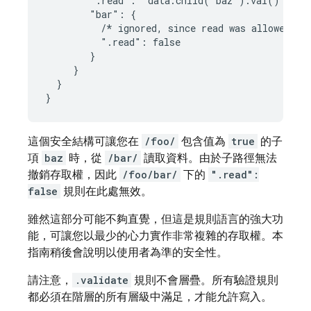
        ".read": "data.child('baz').val() === t
        "bar": {

          /* ignored, since read was allowed alr
          ".read": false

        }

     }

  }

}
這個安全結構可讓您在
/foo/
包含值為
true
的子
項
baz
時，從
/bar/
讀取資料。由於子路徑無法
撤銷存取權，因此
/foo/bar/
下的
".read":
false
規則在此處無效。
雖然這部分可能不夠直覺，但這是規則語言的強大功
能，可讓您以最少的心力實作非常複雜的存取權。本
指南稍後會說明以使用者為準的安全性。
請注意，
.validate
規則不會層疊。所有驗證規則
都必須在階層的所有層級中滿足，才能允許寫入。