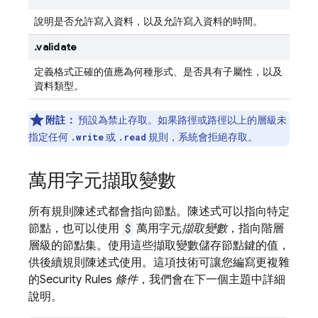
說明是否允許寫入資料，以及允許寫入資料的時間。
.validate
定義格式正確的值應為何種形式、是否具有子屬性，以及
資料類型。
附註：
預設為禁止存取。如果路徑或路徑以上的層級未
指定任何
或
規則，系統會拒絕存取。
.write
.read
萬用字元擷取變數
所有規則陳述式都會指向節點。陳述式可以指向特定
節點，也可以使用
$
萬用字元
擷取變數
，指向階層
層級的節點集。使用這些擷取變數儲存節點鍵的值，
供後續規則陳述式使用。這項技術可讓您編寫更複雜
的
Security Rules
條件
，我們會在下一個主題中詳細
說明。