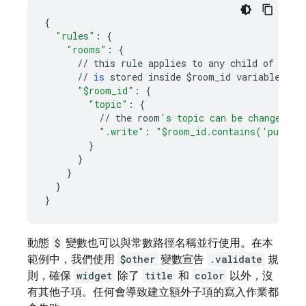
{
"rules"
:
{
"rooms"
:
{
//
this
rule
applies
to
any
child
of
/
roo
//
is
stored
inside
$
room_id
variable
for
"$room_id"
:
{
"topic"
:
{
//
the
room
's topic can be changed if
".write"
:
"$room_id.contains('public
}
}
}
}
}
動態
$
變數也可以與常數路徑名稱並行使用。在本
範例中，我們使用
$other
變數宣告
.validate
規
則，確保
widget
除了
title
和
color
以外，沒
有其他子項。任何會導致建立額外子項的寫入作業都