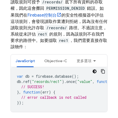
讀取規則可授予
/records/
底下所有資料的存取
權，因此這會擲回
PERMISSION_DENIED
錯誤。如
果我們在
Firebase
控制台
的安全性模擬器中評估
這項規則，會發現讀取作業遭到拒絕，因為沒有任何
讀取規則允許存取
/records/
路徑。不過請注意，
系統從未評估
rec1
的規則，因為該規則不在我們
要求的路徑中。如要擷取
rec1
，我們需要直接存取
該物件：
JavaScript
Objective-C
更多選項
var
db
=
firebase
.
database
();
db
.
ref
(
"records/rec1"
).
once
(
"value"
,
function
(
s
// SUCCESS!
},
function
(
err
)
{
// error callback is not called
});