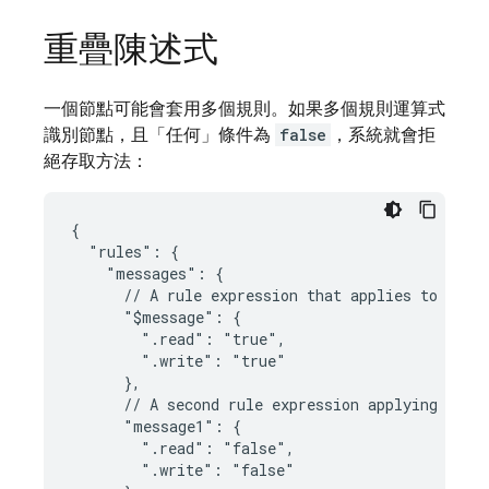
重疊陳述式
一個節點可能會套用多個規則。如果多個規則運算式
識別節點，且「任何」
條件為
false
，系統就會拒
絕存取方法：
{

  "rules": {

    "messages": {

      // A rule expression that applies to all n
      "$message": {

        ".read": "true",

        ".write": "true"

      },

      // A second rule expression applying speci
      "message1": {

        ".read": "false",

        ".write": "false"
