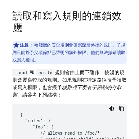
讀取和寫入規則的連鎖效
應
注意：
較淺層的安全規則會覆寫深層路徑的規則。子規
則只能授予父項節點已聲明的額外權限。他們無法撤銷讀取
或寫入權限。
.read
和
.write
規則會由上而下運作，較淺的規
則會覆寫較深的規則。如果規則在特定路徑授予讀取
或寫入權限，也會授予
該路徑下所有子節點的存取
權
。請參考下列結構：
{

  "rules": {

     "foo": {

        // allows read to /foo/*
