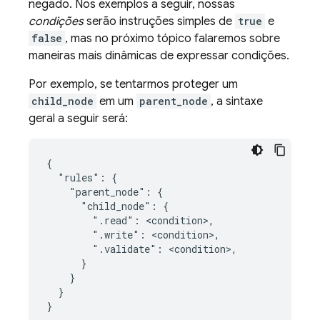
negado. Nos exemplos a seguir, nossas
condições
serão instruções simples de
true
e
false
, mas no próximo tópico falaremos sobre
maneiras mais dinâmicas de expressar condições.
Por exemplo, se tentarmos proteger um
child_node
em um
parent_node
, a sintaxe
geral a seguir será:
{

  "rules": {

    "parent_node": {

      "child_node": {

        ".read": <condition>,

        ".write": <condition>,

        ".validate": <condition>,

      }

    }

  }

}