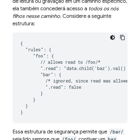
de leitura ou gravação em um caminho específico,
ela também concederá acesso a
todos os nós
filhos nesse caminho
. Considere a seguinte
estrutura:
{

  "rules": {

     "foo": {

        // allows read to /foo/*

        ".read": "data.child('baz').val() === t
        "bar": {

          /* ignored, since read was allowed alr
          ".read": false

        }

     }

  }

}
Essa estrutura de segurança permite que
/bar/
seja lido sempre que
/foo/
contiver um
baz