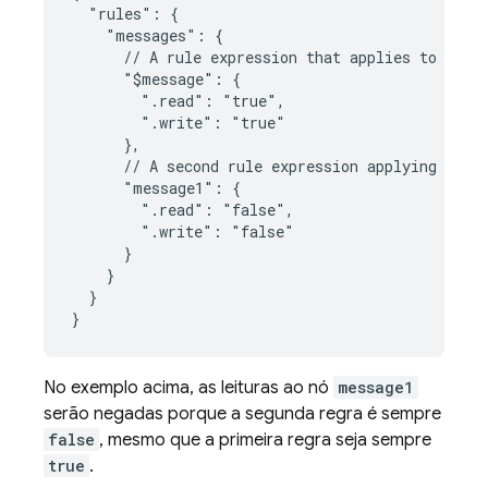
  "rules": {

    "messages": {

      // A rule expression that applies to all n
      "$message": {

        ".read": "true",

        ".write": "true"

      },

      // A second rule expression applying speci
      "message1": {

        ".read": "false",

        ".write": "false"

      }

    }

  }

}
No exemplo acima, as leituras ao nó
message1
serão negadas porque a segunda regra é sempre
false
, mesmo que a primeira regra seja sempre
true
.