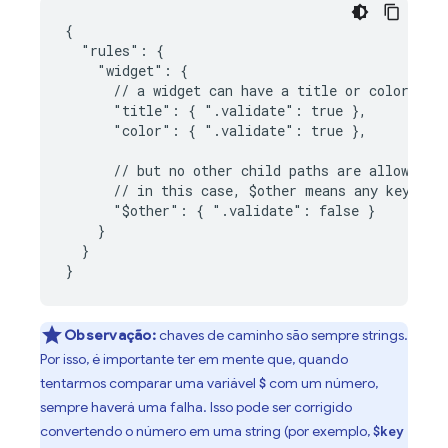
{

  "rules": {

    "widget": {

      // a widget can have a title or color attr
      "title": { ".validate": true },

      "color": { ".validate": true },

      // but no other child paths are allowed

      // in this case, $other means any key excl
      "$other": { ".validate": false }

    }

  }

}
Observação:
chaves de caminho são sempre strings.
Por isso, é importante ter em mente que, quando
tentarmos comparar uma variável
com um número,
$
sempre haverá uma falha. Isso pode ser corrigido
convertendo o número em uma string (por exemplo,
$key