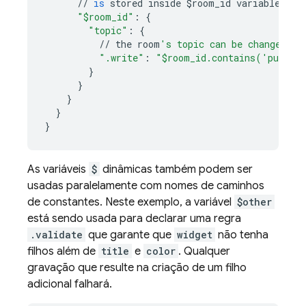
//
is
stored
inside
$
room_id
variable
for
"$room_id"
:
{
"topic"
:
{
//
the
room
's topic can be changed if
".write"
:
"$room_id.contains('public
}
}
}
}
}
As variáveis
$
dinâmicas também podem ser
usadas paralelamente com nomes de caminhos
de constantes. Neste exemplo, a variável
$other
está sendo usada para declarar uma regra
.validate
que garante que
widget
não tenha
filhos além de
title
e
color
. Qualquer
gravação que resulte na criação de um filho
adicional falhará.