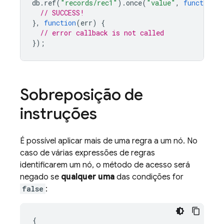
db
.
ref
(
"records/rec1"
).
once
(
"value"
,
function
(
s
// SUCCESS!
},
function
(
err
)
{
// error callback is not called
});
Sobreposição de
instruções
É possível aplicar mais de uma regra a um nó. No
caso de várias expressões de regras
identificarem um nó, o método de acesso será
negado se
qualquer uma
das condições for
false
:
{
