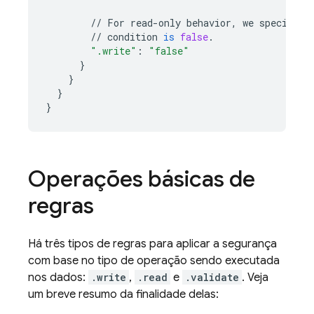
//
For
read
-
only
behavior
,
we
specify
t
//
condition
is
false
.
".write"
:
"false"
}
}
}
}
Operações básicas de
regras
Há três tipos de regras para aplicar a segurança
com base no tipo de operação sendo executada
nos dados:
.write
,
.read
e
.validate
. Veja
um breve resumo da finalidade delas: