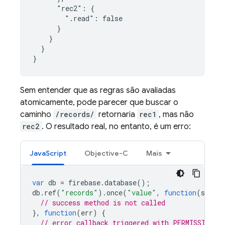
      "rec2": {

        ".read": false

      }

    }

  }

}
Sem entender que as regras são avaliadas
atomicamente, pode parecer que buscar o
caminho
/records/
retornaria
rec1
, mas não
rec2
. O resultado real, no entanto, é um erro:
JavaScript
Objective-C
Mais
var
db
=
firebase
.
database
();
db
.
ref
(
"records"
).
once
(
"value"
,
function
(
snap
)
// success method is not called
},
function
(
err
)
{
// error callback triggered with PERMISSION_D