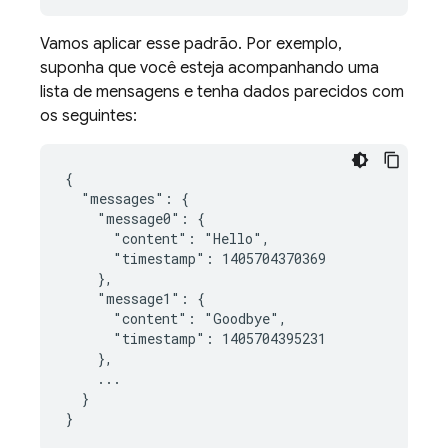
Vamos aplicar esse padrão. Por exemplo,
suponha que você esteja acompanhando uma
lista de mensagens e tenha dados parecidos com
os seguintes:
{

  "messages": {

    "message0": {

      "content": "Hello",

      "timestamp": 1405704370369

    },

    "message1": {

      "content": "Goodbye",

      "timestamp": 1405704395231

    },

    ...

  }

}