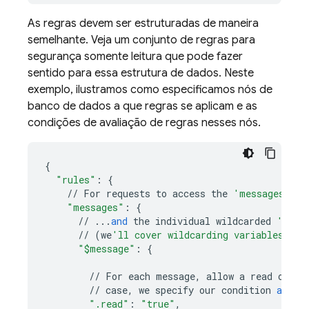
As regras devem ser estruturadas de maneira
semelhante. Veja um conjunto de regras para
segurança somente leitura que pode fazer
sentido para essa estrutura de dados. Neste
exemplo, ilustramos como especificamos nós de
banco de dados a que regras se aplicam e as
condições de avaliação de regras nesses nós.
{
"rules"
:
{
//
For
requests
to
access
the
'messages'
no
"messages"
:
{
//
...
and
the
individual
wildcarded
'mess
//
(
we
'll cover wildcarding variables mor
"$message"
:
{
//
For
each
message
,
allow
a
read
opera
//
case
,
we
specify
our
condition
as
"t
".read"
:
"true"
,