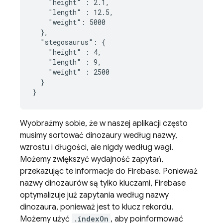
    "height" : 2.1,

    "length" : 12.5,

    "weight": 5000

  },

  "stegosaurus": {

    "height" : 4,

    "length" : 9,

    "weight" : 2500

  }

}
Wyobraźmy sobie, że w naszej aplikacji często
musimy sortować dinozaury według nazwy,
wzrostu i długości, ale nigdy według wagi.
Możemy zwiększyć wydajność zapytań,
przekazując te informacje do Firebase. Ponieważ
nazwy dinozaurów są tylko kluczami, Firebase
optymalizuje już zapytania według nazwy
dinozaura, ponieważ jest to klucz rekordu.
Możemy użyć
.indexOn
, aby poinformować