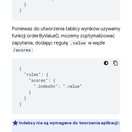
  }

}
Ponieważ do utworzenia tablicy wyników używamy
funkcji orderByValue(), możemy zoptymalizować
zapytania, dodając regułę
.value
w węźle
/scores
:
{

  "rules": {

    "scores": {

      ".indexOn": ".value"

    }

  }

}
Indeksy nie są wymagane do tworzenia aplikacji: