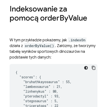
Indeksowanie za
pomocą order
By
Value
W tym przykładzie pokażemy, jak
.indexOn
działa z
orderByValue()
. Załóżmy, że tworzymy
tabelę wyników sportowych dinozaurów na
podstawie tych danych:
{

  "scores": {

    "bruhathkayosaurus" : 55,

    "lambeosaurus" : 21,

    "linhenykus" : 80,

    "pterodactyl" : 93,

    "stegosaurus" : 5,

    "triceratops" : 22
