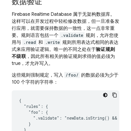
数据验证
Firebase Realtime Database
属于无架构数据库。
这样可以在开发过程中轻松修改数据，但一旦准备发
行应用，就需要保持数据的一致性，这一点非常重
要。规则语言包括一个
.validate
规则，允许您使
用与
.read
和
.write
规则所用表达式相同的表达
式来应用验证逻辑。唯一的不同之处在于
验证规则
不级联
，因此所有相关的验证规则求得的值必须为
true，才允许写入。
这些规则强制规定，写入
/foo/
的数据必须为少于
100 个字符的字符串：
{

  "rules": {

    "foo": {

      ".validate": "newData.isString() && newDa
    }

  }
