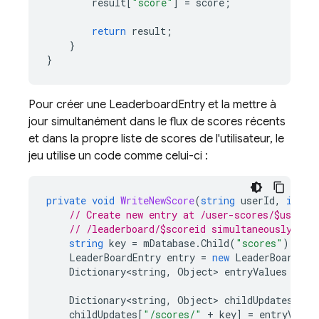
result
[
"score"
]
=
score
;
return
result
;
}
}
Pour créer une LeaderboardEntry et la mettre à
jour simultanément dans le flux de scores récents
et dans la propre liste de scores de l'utilisateur, le
jeu utilise un code comme celui-ci :
private
void
WriteNewScore
(
string
userId
,
int
s
// Create new entry at /user-scores/$userid
// /leaderboard/$scoreid simultaneously
string
key
=
mDatabase
.
Child
(
"scores"
).
Push
LeaderBoardEntry
entry
=
new
LeaderBoardEnt
Dictionary<string
,
Object
>
entryValues
=
en
Dictionary<string
,
Object
>
childUpdates
=
n
childUpdates
[
"/scores/"
+
key
]
=
entryValue