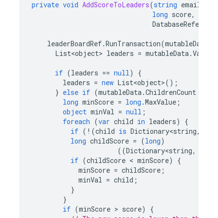
private
void
AddScoreToLeaders
(
string
email
,
long
score
,
DatabaseReferenc
leaderBoardRef
.
RunTransaction
(
mutableData
=
List<object>
leaders
=
mutableData
.
Value
if
(
leaders
==
null
)
{
leaders
=
new
List<object>
();
}
else
if
(
mutableData
.
ChildrenCount
>
=
M
long
minScore
=
long
.
MaxValue
;
object
minVal
=
null
;
foreach
(
var
child
in
leaders
)
{
if
(
!
(
child
is
Dictionary<string
,
obj
long
childScore
=
(
long
)
((
Dictionary<string
,
obje
if
(
childScore
 < 
minScore
)
{
minScore
=
childScore
;
minVal
=
child
;
}
}
if
(
minScore
 > 
score
)
{