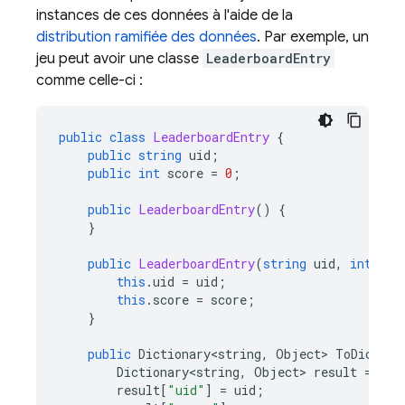
instances de ces données à l'aide de la
distribution ramifiée des données
. Par exemple, un
jeu peut avoir une classe
LeaderboardEntry
comme celle-ci :
public
class
LeaderboardEntry
{
public
string
uid
;
public
int
score
=
0
;
public
LeaderboardEntry
()
{
}
public
LeaderboardEntry
(
string
uid
,
int
sco
this
.
uid
=
uid
;
this
.
score
=
score
;
}
public
Dictionary<string
,
Object
>
ToDiction
Dictionary<string
,
Object
>
result
=
new
result
[
"uid"
]
=
uid
;