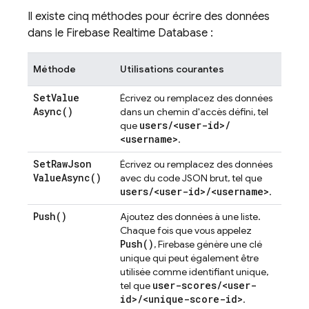
Il existe cinq méthodes pour écrire des données
dans le
Firebase Realtime Database
:
Méthode
Utilisations courantes
Set
Value
Écrivez ou remplacez des données
Async(
)
dans un chemin d'accès défini, tel
users
/
<user-id>
/
que
<username>
.
Set
Raw
Json
Écrivez ou remplacez des données
Value
Async(
)
avec du code JSON brut, tel que
users
/
<user-id>
/
<username>
.
Push(
)
Ajoutez des données à une liste.
Chaque fois que vous appelez
Push(
)
, Firebase génère une clé
unique qui peut également être
utilisée comme identifiant unique,
user-scores
/
<user-
tel que
id>
/
<unique-score-id>
.