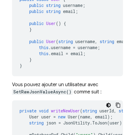
public
string
username
;
public
string
email
;
public
User
()
{
}
public
User
(
string
username
,
string
email
)
this
.
username
=
username
;
this
.
email
=
email
;
}
}
Vous pouvez ajouter un utilisateur avec
SetRawJsonValueAsync()
comme suit :
private
void
writeNewUser
(
string
userId
,
string
User
user
=
new
User
(
name
,
email
);
string
json
=
JsonUtility
.
ToJson
(
user
);
mDatabaseRef
.
Child
(
"users"
).
Child
(
userId
).
S