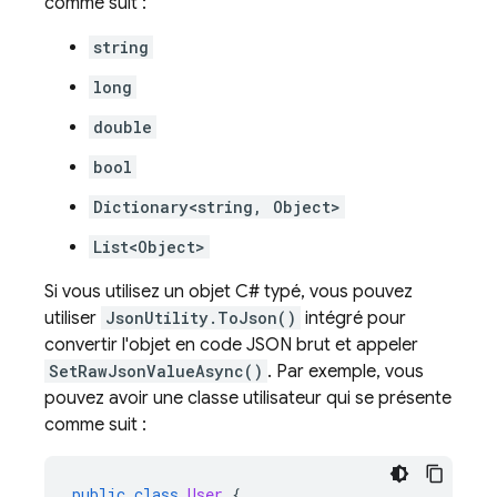
comme suit :
string
long
double
bool
Dictionary<string, Object>
List<Object>
Si vous utilisez un objet C# typé, vous pouvez
utiliser
JsonUtility.ToJson()
intégré pour
convertir l'objet en code JSON brut et appeler
SetRawJsonValueAsync()
. Par exemple, vous
pouvez avoir une classe utilisateur qui se présente
comme suit :
public
class
User
{