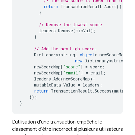
// The new score is lower than the ex
return
TransactionResult
.
Abort
();
}
// Remove the lowest score.
leaders
.
Remove
(
minVal
);
}
// Add the new high score.
Dictionary<string
,
object
>
newScoreMap
=
new
Dictionary<string
,
o
newScoreMap
[
"score"
]
=
score
;
newScoreMap
[
"email"
]
=
email
;
leaders
.
Add
(
newScoreMap
);
mutableData
.
Value
=
leaders
;
return
TransactionResult
.
Success
(
mutableD
});
}
L'utilisation d'une transaction empêche le
classement d'être incorrect si plusieurs utilisateurs