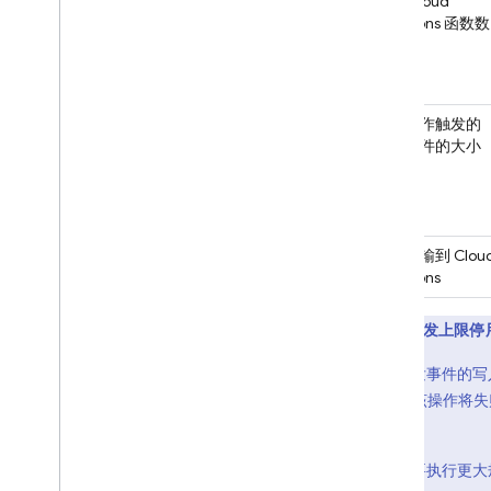
发的 Cloud
安全性与规则
Functions 函数数
使用情况和性能
量
了解帐单
Realtime Database 限额
监控数据库用量
写入操作触发的
单个事件的大小
监控数据库性能
利用多个数据库进行扩展
分析您的数据库
优化数据库性能
数据传输到
Clou
营业地点
Functions
自动备份
在控制台中查看和修改数据
对触发上限停
通过 Cloud Functions 扩展
对于触发事件的写入
视频系列：面向 SQL 开发者的
Firebase
1 MB，该操作将
发它们。
Storage
如果您要执行更大