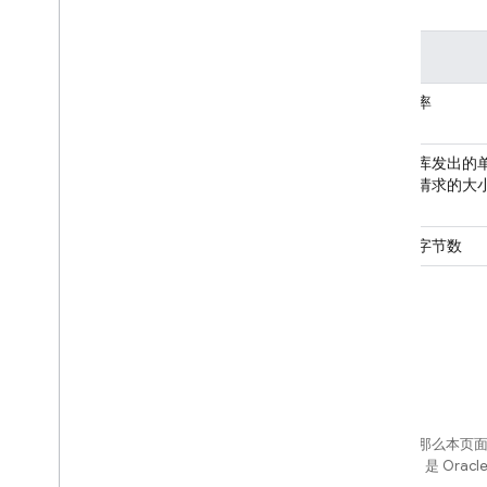
说明
写入速率
对数据库发出的
个写入请求的大
写入的字节数
如未另行说明，那么本页
网站政策
。Java 是 Or