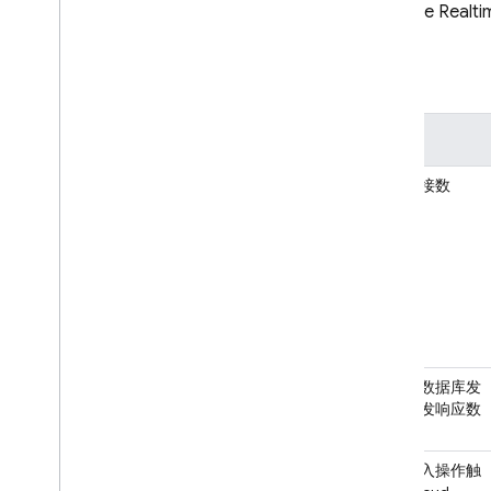
Firebase Realt
App Check
全局
SQL Connect
Cloud Firestore
操作
Realtime Database
并发连接数
简介
选择数据库
i
OS+
Android
Web
Flutter
Admin
从单个数据库发
送的并发响应数
REST
C++
Unity
单个写入操作触