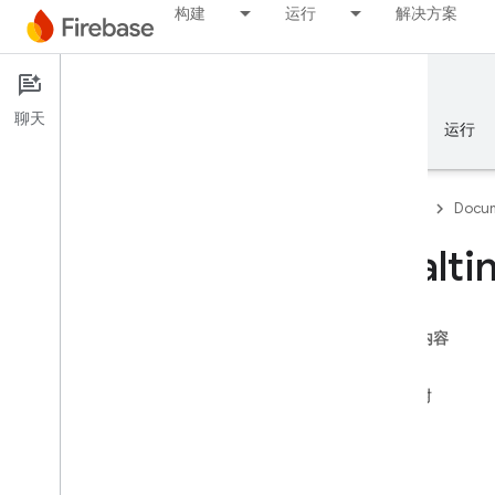
构建
运行
解决方案
Documentation
Realtime Database
聊天
概览
基础知识
AI
构建
运行
Firebase
Docum
Realt
概览
本页内容
Emulator Suite
全局
数据树
Authentication
读取
写入
电话号码验证