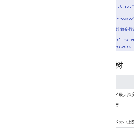
安全规则
如需停用
strictT
在
Firebase
App Hosting
通过命令行运
Hosting
curl -X P
<SECRET>
Cloud Functions
数据树
Extensions
Firebase ML
属性
相关产品
子节点的最大深
Cloud Messaging
键的长度
Remote Config
字符串的大小上