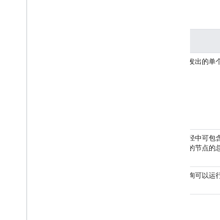
读取
说明
数据库发出的单
大小
一条路径中可包
或查询的节点的
单个查询可以运
写入