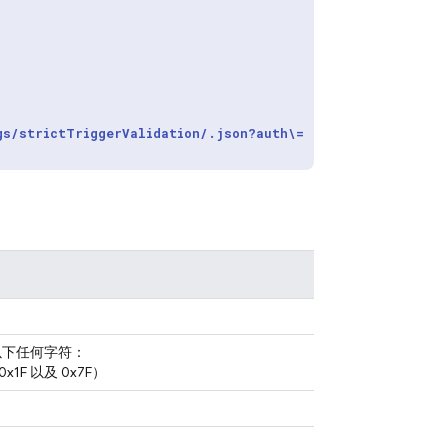
gs/strictTriggerValidation/.json?auth\=
。
或以下任何字符：
 0x1F 以及 0x7F）