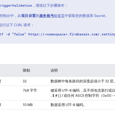
，请按以下步骤操作：
riggerValidation
控制台中，从
项目设置
的
服务账号
标签页
中获取您的数据库 Secret。
行以下 CURL 请求：
UT -d "false" https://
<namespace>
.firebaseio.com/.settin
限制
说明
度
32
数据树中每条路径的深度必须小于 32 层
768 字节
键采用 UTF-8 编码，且不得包含新行
. $ # [ ] / 或任何 ASCII 控制字符（0x00 -
限
10 MB
数据采用 UTF-8 编码。