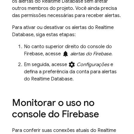
os alertas do
Realtime Database
sem afetar
outros membros do projeto. Você ainda precisa
das permissões necessárias para receber alertas.
Para ativar ou desativar os alertas do
Realtime
Database
, siga estas etapas:
No canto superior direito do console do
notifications
Firebase
, acesse
alertas do Firebase
.
settings
Em seguida, acesse
Configurações
e
defina a preferência da conta para alertas
do
Realtime Database
.
Monitorar o uso no
console do
Firebase
Para conferir suas conexões atuais do
Realtime