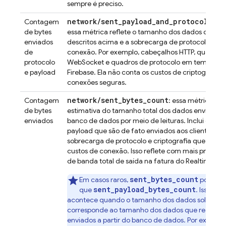
sempre é preciso.
network/sent_payload_and_protocol_byt
Contagem
de bytes
essa métrica reflete o tamanho dos dados de pay
enviados
descritos acima e a sobrecarga de protocolo exig
de
conexão. Por exemplo, cabeçalhos HTTP, quadros
protocolo
WebSocket e quadros de protocolo em tempo rea
e payload
Firebase. Ela não conta os custos de criptografia
conexões seguras.
network
/
sent
_
bytes
_
count
Contagem
: essa métrica re
de bytes
estimativa do tamanho total dos dados enviados 
enviados
banco de dados por meio de leituras. Inclui os da
payload que são de fato enviados aos clientes, a
sobrecarga de protocolo e criptografia que resul
custos de conexão. Isso reflete com mais precisão
de banda total de saída na fatura do
Realtime Da
sent_bytes_count
Em casos raros,
pode se
sent_payload_bytes_count
que
. Isso no
acontece quando o tamanho dos dados solicitad
corresponde ao tamanho dos dados que realmen
enviados a partir do banco de dados. Por exemplo