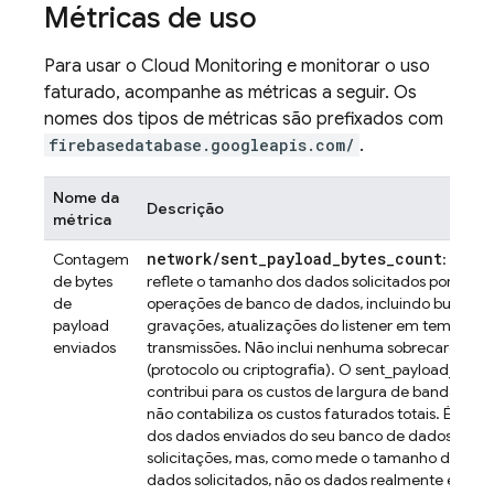
Métricas de uso
Para usar o
Cloud Monitoring
e monitorar o uso
faturado, acompanhe as métricas a seguir. Os
nomes dos tipos de métricas são prefixados com
firebasedatabase.googleapis.com/
.
Nome da
Descrição
métrica
network/sent_payload_bytes_count
Contagem
: essa 
de bytes
reflete o tamanho dos dados solicitados por meio
de
operações de banco de dados, incluindo buscas, c
payload
gravações, atualizações do listener em tempo rea
enviados
transmissões. Não inclui nenhuma sobrecarga de
(protocolo ou criptografia). O sent_payload_byte
contribui para os custos de largura de banda de s
não contabiliza os custos faturados totais. É uma 
dos dados enviados do seu banco de dados em re
solicitações, mas, como mede o tamanho do pay
dados solicitados, não os dados realmente envia