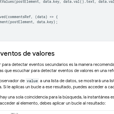
tValues
(
postElement
,
data
.
key
,
data
.
val
().
text
,
data
.
va
ved
(
commentsRef
,
(
data
)
=
>
{
ment
(
postElement
,
data
.
key
);
ventos de valores
r para detectar eventos secundarios es la manera recomendada
las que escuchar para detectar eventos de valores en una refer
observador de
value
a una lista de datos, se mostrará una l
a. Si le aplicas un bucle a ese resultado, puedes acceder a c
hay una sola coincidencia para la búsqueda, la instantánea e
acceder al elemento, debes aplicar un bucle al resultado: