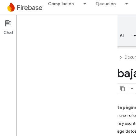
Compilación
Ejecución
Documentation
Realtime Database
Chat
Descripción general
Aspectos básicos
AI
Firebase
Docum
Trabaj
Descripción general
Emulator Suite
En esta págin
Authentication
Obtén una refe
Lectura y escrit
Verificación del número de
teléfono
Agrega datos 