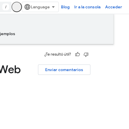
/
Blog
Ir a la consola
Acceder
jemplos
¿Te resultó útil?
a Web
Enviar comentarios