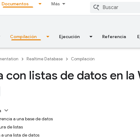
Documentos
Más
Compilación
Ejecución
Referencia
E
entation
Realtime Database
Compilación
a con listas de datos en l
a
rencia a una base de datos
ura de listas
a una lista de datos