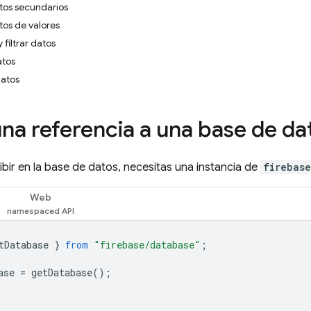
tos secundarios
os de valores
filtrar datos
atos
datos
na referencia a una base de da
ribir en la base de datos, necesitas una instancia de
firebas
Web
tDatabase
}
from
"firebase/database"
;
ase
=
getDatabase
();