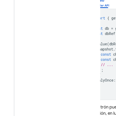
Web
import
{
ge
const
db
=
const
dbRef
onValue
(
dbR
snapshot
.
const
c
const
c
// ...
});
},
{
onlyOnce
:
});
Este patrón pue
operación, en 