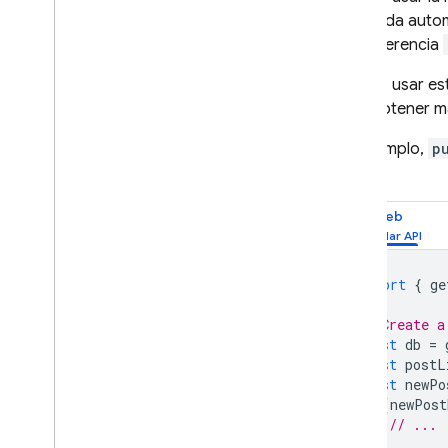
Reglas de seguridad
generada autom
una referencia
App Hosting
Puedes usar est
Para obtener má
Hosting
Por ejemplo,
p
Cloud Functions
social:
Web
Extensions
Firebase ML
import
{
ge
PRODUCTOS RELACIONADOS
// Create a
const
db
=
Cloud Messaging
const
postL
Remote Config
const
newPo
set
(
newPost
// ...
});