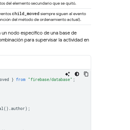
tos del elemento secundario que se quitó.
child
_
moved
eventos
siempre siguen al evento
función del método de ordenamiento actual).
n un nodo específico de una base de
mbinación para supervisar la actividad en
oved
}
from
"firebase/database"
;
al
().
author
);