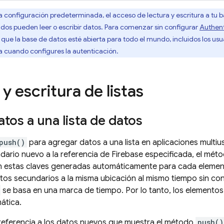
 configuración predeterminada, el acceso de lectura y escritura a tu bas
ados pueden leer o escribir datos. Para comenzar sin configurar
Authent
 que la base de datos esté abierta para todo el mundo, incluidos los us
rla cuando configures la autenticación.
y escritura de listas
tos a una lista de datos
push()
para agregar datos a una lista en aplicaciones multi
ario nuevo a la referencia de Firebase especificada, el mét
estas claves generadas automáticamente para cada elemento 
os secundarios a la misma ubicación al mismo tiempo sin conf
se basa en una marca de tiempo. Por lo tanto, los elementos
ática.
referencia a los datos nuevos que muestra el método
push()