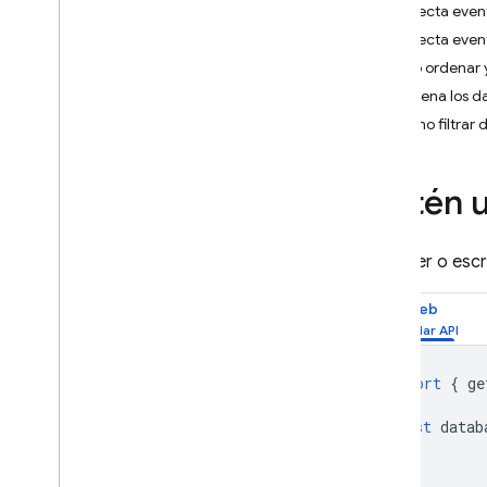
Detecta even
App Check
Detecta event
Cómo ordenar y 
SQL Connect
Ordena los d
Cómo filtrar 
Cloud Firestore
Obtén u
Realtime Database
Introducción
Seleccionar una base de datos
Para leer o esc
i
OS+
Web
Android
Web
Comenzar
import
{
ge
Estructurar datos
const
datab
Lea y escriba datos
Trabaja con listas de datos
Habilita funciones sin conexión