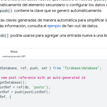
áticamente del elemento secundario o configurar los datos
push()
contiene la clave que se generó automáticamente.
as claves generadas de manera automática para simplificar 
s información, consulta el
ejemplo
de fan-out de datos.
ush()
podría usarse para agregar una entrada nueva a una lis
Web
tDatabase
,
ref
,
push
,
set
}
from
"firebase/database"
;
 new post reference with an auto-generated id
getDatabase
();
istRef
=
ref
(
db
,
'posts'
);
stRef
=
push
(
postListRef
);
Ref
,
{