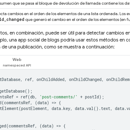
esumen que se pasa al bloque de devolución de llamada contiene los da
cta cambios en el orden de los elementos de una lista ordenada. Los 
ld
_
changed
que generó el cambio en el orden de los elementos (en 
os, en combinación, puede ser útil para detectar cambios e
plo, una app social de blogs podría usar estos métodos en co
 de una publicación, como se muestra a continuación:
Web
tDatabase
,
ref
,
onChildAdded
,
onChildChanged
,
onChildRem
getDatabase
();
ntsRef
=
ref
(
db
,
'post-comments/'
+
postId
);
d
(
commentsRef
,
(
data
)
=
>
{
tElement
(
postElement
,
data
.
key
,
data
.
val
().
text
,
data
.
v
ged
(
commentsRef
,
(
data
)
=
>
{