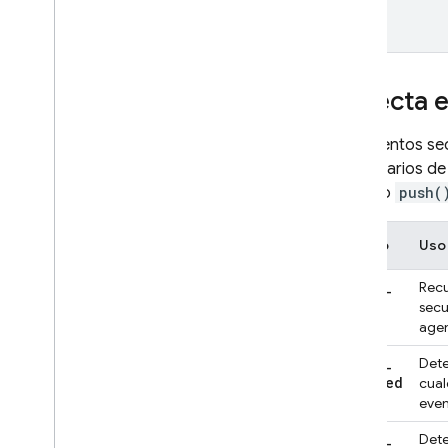
Detecta 
Los eventos sec
secundarios de
método
push(
Evento
Uso
child
_
Recu
added
secu
agen
child
_
Dete
changed
cual
even
child
_
Dete