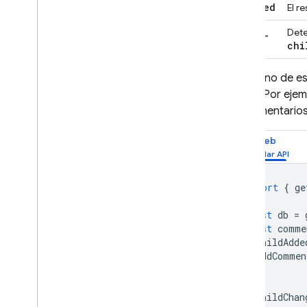
removed
El r
child
_
Dete
moved
chi
Cada uno de est
datos. Por ejem
los comentarios
Web
import
{
ge
const
db
=
const
comme
onChildAdde
addCommen
});
onChildChan