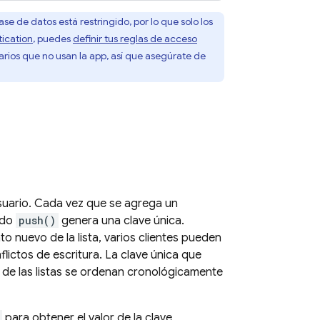
e de datos está restringido, por lo que solo los
ication
, puedes
definir tus reglas de acceso
uarios que no usan la app, así que asegúrate de
usuario. Cada vez que se agrega un
odo
push()
genera una clave única.
nuevo de la lista, varios clientes pueden
lictos de escritura. La clave única que
 de las listas se ordenan cronológicamente
para obtener el valor de la clave