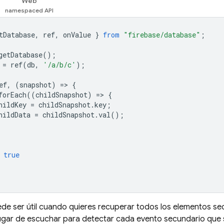
Web
tDatabase
,
ref
,
onValue
}
from
"firebase/database"
;
getDatabase
();
=
ref
(
db
,
'/a/b/c'
);
ef
,
(
snapshot
)
=
>
{
forEach
((
childSnapshot
)
=
>
{
hildKey
=
childSnapshot
.
key
;
hildData
=
childSnapshot
.
val
();
true
de ser útil cuando quieres recuperar todos los elementos sec
lugar de escuchar para detectar cada evento secundario que 