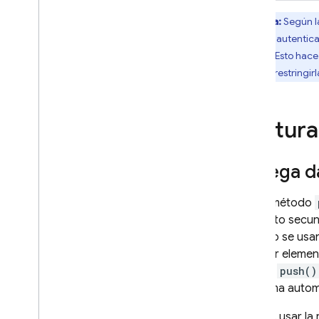
Flutter
Nota:
Según la
Administrador
usuarios autentic
REST
público
. Esto hace
volver a restringi
C++
Unity
Seguridad y reglas
Lectura 
Uso y rendimiento
Ubicaciones
Copias de seguridad
Agrega da
automáticas
Cómo ver y editar datos en la
Usa el método
consola
elemento secund
Ampliar con Cloud Functions
Cuando se usan 
Serie de videos: Firebase para
agregar element
desarrolladores de SQL
genera
push()
de forma autom
Storage
Puedes usar la 