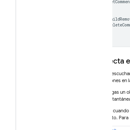
setCommen
});
onChildRemo
deleteCom
});
Detecta e
Si bien escucha
situaciones en 
Si agregas un 
sola instantáne
Incluso cuando 
elemento. Para 