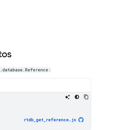
tos
e.database.Reference
:
rtdb_get_reference
.
js