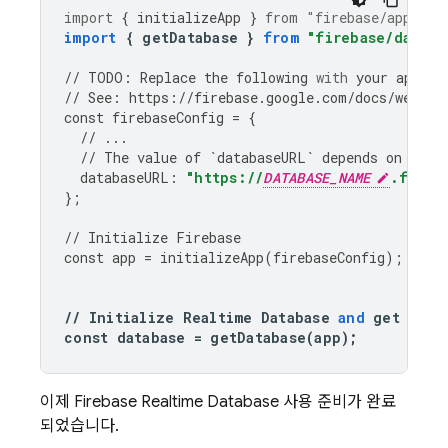
import
{
initializeApp
}
from
"firebase/app"
;
import
{
getDatabase
}
from
"firebase/databa
//
TODO
:
Replace
the
following
with
your
app
's 
//
See
:
https
:
//
firebase
.
google
.
com
/
docs
/
web
/
le
const
firebaseConfig
=
{
//
...
//
The
value
of
`
databaseURL
`
depends
on
the
databaseURL
:
"https://
DATABASE_NAME
.fireb
};
//
Initialize
Firebase
const
app
=
initializeApp
(
firebaseConfig
);
//
Initialize
Realtime
Database
and
get
a
re
const
database
=
getDatabase
(
app
);
이제
Firebase Realtime Database
사용 준비가 완료
되었습니다.