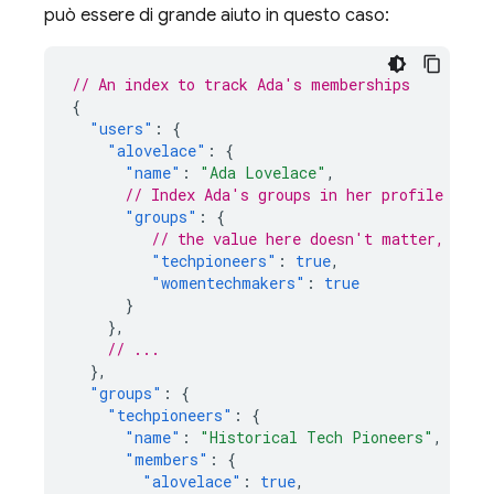
può essere di grande aiuto in questo caso:
// An index to track Ada's memberships
{
"users"
:
{
"alovelace"
:
{
"name"
:
"Ada Lovelace"
,
// Index Ada's groups in her profile
"groups"
:
{
// the value here doesn't matter, just
"techpioneers"
:
true
,
"womentechmakers"
:
true
}
},
// ...
},
"groups"
:
{
"techpioneers"
:
{
"name"
:
"Historical Tech Pioneers"
,
"members"
:
{
"alovelace"
:
true
,