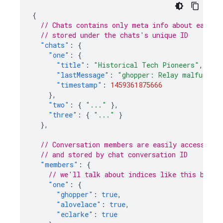
{
// Chats contains only meta info about each c
// stored under the chats's unique ID
"chats"
:
{
"one"
:
{
"title"
:
"Historical Tech Pioneers"
,
"lastMessage"
:
"ghopper: Relay malfunctio
"timestamp"
:
1459361875666
},
"two"
:
{
"..."
},
"three"
:
{
"..."
}
},
// Conversation members are easily accessible
// and stored by chat conversation ID
"members"
:
{
// we'll talk about indices like this below
"one"
:
{
"ghopper"
:
true
,
"alovelace"
:
true
,
"eclarke"
:
true