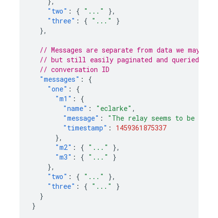
},
"two"
:
{
"..."
},
"three"
:
{
"..."
}
},
// Messages are separate from data we may wan
// but still easily paginated and queried, an
// conversation ID
"messages"
:
{
"one"
:
{
"m1"
:
{
"name"
:
"eclarke"
,
"message"
:
"The relay seems to be malf
"timestamp"
:
1459361875337
},
"m2"
:
{
"..."
},
"m3"
:
{
"..."
}
},
"two"
:
{
"..."
},
"three"
:
{
"..."
}
}
}