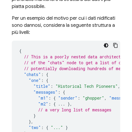
piatta possibile.
Per un esempio del motivo per cui i dati nidificati
sono dannosi, considera la seguente struttura a
più livelli:
{
// This is a poorly nested data architecture,
// of the "chats" node to get a list of conve
// potentially downloading hundreds of megaby
"chats"
:
{
"one"
:
{
"title"
:
"Historical Tech Pioneers"
,
"messages"
:
{
"m1"
:
{
"sender"
:
"ghopper"
,
"message"
"m2"
:
{
...
},
// a very long list of messages
}
},
"two"
:
{
"..."
}